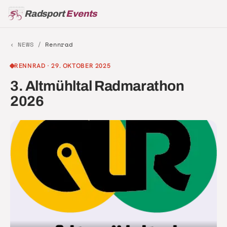
Radsport
Events
‹ NEWS /
Rennrad
RENNRAD
·
29. OKTOBER 2025
3. Altmühltal Radmarathon
2026