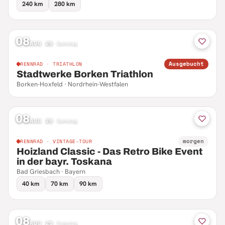
240 km
280 km
08
AUG 26
·
Samstag
Ausgebucht
RENNRAD · TRIATHLON
Stadtwerke Borken Triathlon
Borken-Hoxfeld · Nordrhein-Westfalen
08
AUG 26
·
Samstag
morgen
RENNRAD · VINTAGE-TOUR
Hoizland Classic - Das Retro Bike Event
in der bayr. Toskana
Bad Griesbach · Bayern
40 km
70 km
90 km
08
AUG 26
·
Samstag