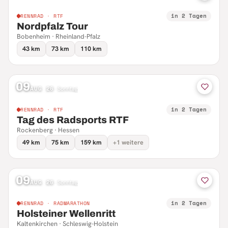
in 2 Tagen
RENNRAD · RTF
Nordpfalz Tour
Bobenheim · Rheinland-Pfalz
43 km
73 km
110 km
09
AUG 26
·
Sonntag
in 2 Tagen
RENNRAD · RTF
Tag des Radsports RTF
Rockenberg · Hessen
49 km
75 km
159 km
+1 weitere
09
AUG 26
·
Sonntag
in 2 Tagen
RENNRAD · RADMARATHON
Holsteiner Wellenritt
Kaltenkirchen · Schleswig-Holstein