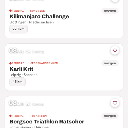
morgen
RENNRAD · SONSTIGE
Kilimanjaro Challenge
Göttingen · Niedersachsen
220 km
08
AUG 26
·
Samstag
morgen
RENNRAD · JEDERMANNRENNEN
Karli Krit
Leipzig · Sachsen
45 km
08
AUG 26
·
Samstag
morgen
RENNRAD · TRIATHLON
Bergsee Triathlon Ratscher
Schleusingen · Thüringen