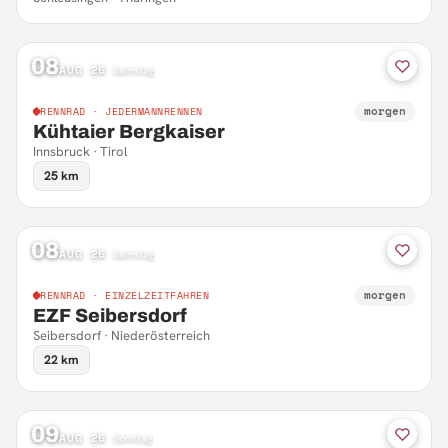
08
AUG 26
·
Samstag
morgen
RENNRAD · JEDERMANNRENNEN
Kühtaier Bergkaiser
Innsbruck · Tirol
25 km
08
AUG 26
·
Samstag
morgen
RENNRAD · EINZELZEITFAHREN
EZF Seibersdorf
Seibersdorf · Niederösterreich
22 km
09
AUG 26
·
Sonntag