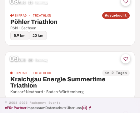
09
AUG 26
·
Sonntag
Ausgebucht
RENNRAD · TRIATHLON
Pöhler Triathlon
Pöhl · Sachsen
5.9 km
20 km
09
AUG 26
·
Sonntag
in 2 Tagen
RENNRAD · TRIATHLON
Kraichgau Energie Summertime
Triathlon
Karlsorf-Neuthard · Baden-Württemberg
© 2008–2026 Radsport Events
Für Partner
Impressum
Datenschutz
Über uns
09
AUG 26
·
Sonntag
in 2 Tagen
RENNRAD · RTF
Hennefer Radsporttag
Hennef · Nordrhein-Westfalen