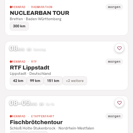
morgen
RENNRAD · RADMARATHON
NUCLEARBAN TOUR
Bretten · Baden-Württemberg
300 km
08
AUG 26
·
Samstag
morgen
RENNRAD · RTF
RTF Lippstadt
Lippstadt · Deutschland
42 km
99 km
151 km
+2 weitere
08–09
AUG 26
·
Sa–So
morgen
RENNRAD · ETAPPENFAHRT
Fischbrötchentour
Schloß Holte-Stukenbrock · Nordrhein-Westfalen