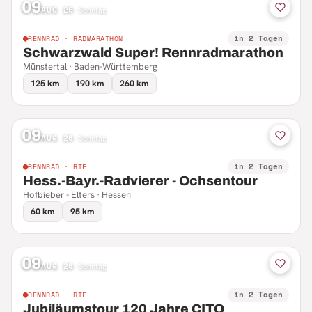
09
AUG 26
·
Sonntag
in 2 Tagen
RENNRAD · RADMARATHON
Schwarzwald Super! Rennradmarathon
Münstertal · Baden-Württemberg
125 km
190 km
260 km
09
AUG 26
·
Sonntag
in 2 Tagen
RENNRAD · RTF
Hess.-Bayr.-Radvierer - Ochsentour
Hofbieber - Elters · Hessen
60 km
95 km
09
AUG 26
·
Sonntag
in 2 Tagen
RENNRAD · RTF
Jubiläumstour 120 Jahre CITO