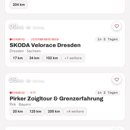
204 km
09
AUG 26
·
Sonntag
in 2 Tagen
RENNRAD · JEDERMANNRENNEN
SKODA Velorace Dresden
Dresden · Sachsen
17 km
34 km
102 km
+1 weitere
09
AUG 26
·
Sonntag
in 2 Tagen
RENNRAD · RTF
Pirker Zoigltour & Grenzerfahrung
Pirk · Bayern
20 km
125 km
205 km
+4 weitere