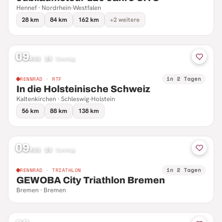
Hennef · Nordrhein-Westfalen
28 km
84 km
162 km
+2 weitere
09
AUG 26
·
Sonntag
in 2 Tagen
RENNRAD · RTF
In die Holsteinische Schweiz
Kaltenkirchen · Schleswig-Holstein
56 km
88 km
138 km
09
AUG 26
·
Sonntag
in 2 Tagen
RENNRAD · TRIATHLON
GEWOBA City Triathlon Bremen
Bremen · Bremen