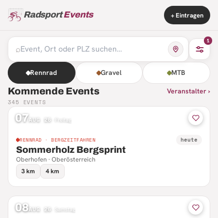
Radsport
Events
+ Eintragen
1
⌕
Rennrad
Gravel
MTB
Kommende Events
Veranstalter ›
345
EVENTS
07
AUG 26
·
Freitag
heute
RENNRAD · BERGZEITFAHREN
Sommerholz Bergsprint
Oberhofen · Oberösterreich
3 km
4 km
08
AUG 26
·
Samstag