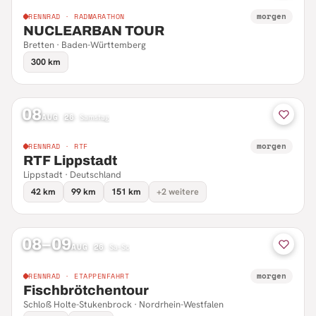
morgen
RENNRAD · RADMARATHON
NUCLEARBAN TOUR
Bretten · Baden-Württemberg
300 km
08
AUG 26
·
Samstag
morgen
RENNRAD · RTF
RTF Lippstadt
Lippstadt · Deutschland
42 km
99 km
151 km
+2 weitere
08–09
AUG 26
·
Sa–So
morgen
RENNRAD · ETAPPENFAHRT
Fischbrötchentour
Schloß Holte-Stukenbrock · Nordrhein-Westfalen