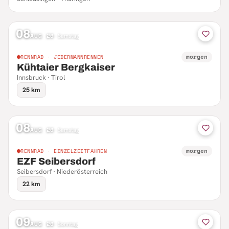
08
AUG 26
·
Samstag
morgen
RENNRAD · JEDERMANNRENNEN
Kühtaier Bergkaiser
Innsbruck · Tirol
25 km
08
AUG 26
·
Samstag
morgen
RENNRAD · EINZELZEITFAHREN
EZF Seibersdorf
Seibersdorf · Niederösterreich
22 km
09
AUG 26
·
Sonntag