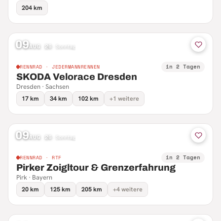
204 km
09
AUG 26
·
Sonntag
in 2 Tagen
RENNRAD · JEDERMANNRENNEN
SKODA Velorace Dresden
Dresden · Sachsen
17 km
34 km
102 km
+1 weitere
09
AUG 26
·
Sonntag
in 2 Tagen
RENNRAD · RTF
Pirker Zoigltour & Grenzerfahrung
Pirk · Bayern
20 km
125 km
205 km
+4 weitere