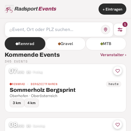
Radsport
Events
+ Eintragen
1
⌕
Rennrad
Gravel
MTB
Kommende Events
Veranstalter ›
345
EVENTS
07
AUG 26
·
Freitag
heute
RENNRAD · BERGZEITFAHREN
Sommerholz Bergsprint
Oberhofen · Oberösterreich
3 km
4 km
08
AUG 26
·
Samstag