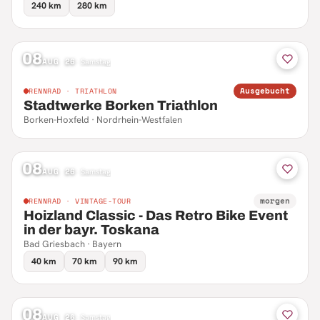
240 km
280 km
08
AUG 26
·
Samstag
Ausgebucht
RENNRAD · TRIATHLON
Stadtwerke Borken Triathlon
Borken-Hoxfeld · Nordrhein-Westfalen
08
AUG 26
·
Samstag
morgen
RENNRAD · VINTAGE-TOUR
Hoizland Classic - Das Retro Bike Event
in der bayr. Toskana
Bad Griesbach · Bayern
40 km
70 km
90 km
08
AUG 26
·
Samstag