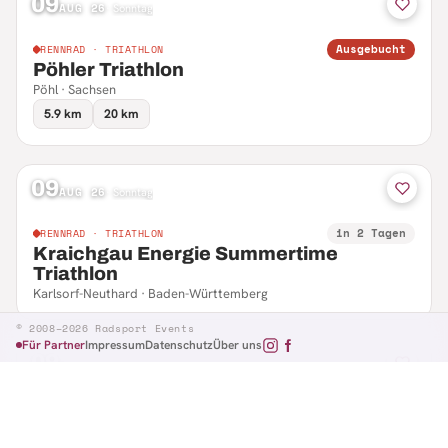
09
AUG 26
·
Sonntag
Ausgebucht
RENNRAD · TRIATHLON
Pöhler Triathlon
Pöhl · Sachsen
5.9 km
20 km
09
AUG 26
·
Sonntag
in 2 Tagen
RENNRAD · TRIATHLON
Kraichgau Energie Summertime
Triathlon
Karlsorf-Neuthard · Baden-Württemberg
© 2008–2026 Radsport Events
Für Partner
Impressum
Datenschutz
Über uns
09
AUG 26
·
Sonntag
in 2 Tagen
RENNRAD · RTF
Hennefer Radsporttag
Hennef · Nordrhein-Westfalen