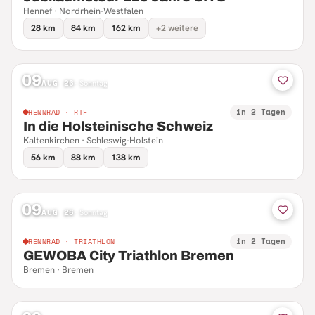
Hennef · Nordrhein-Westfalen
28 km
84 km
162 km
+2 weitere
09
AUG 26
·
Sonntag
in 2 Tagen
RENNRAD · RTF
In die Holsteinische Schweiz
Kaltenkirchen · Schleswig-Holstein
56 km
88 km
138 km
09
AUG 26
·
Sonntag
in 2 Tagen
RENNRAD · TRIATHLON
GEWOBA City Triathlon Bremen
Bremen · Bremen