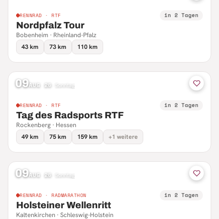
in 2 Tagen
RENNRAD · RTF
Nordpfalz Tour
Bobenheim · Rheinland-Pfalz
43 km
73 km
110 km
09
AUG 26
·
Sonntag
in 2 Tagen
RENNRAD · RTF
Tag des Radsports RTF
Rockenberg · Hessen
49 km
75 km
159 km
+1 weitere
09
AUG 26
·
Sonntag
in 2 Tagen
RENNRAD · RADMARATHON
Holsteiner Wellenritt
Kaltenkirchen · Schleswig-Holstein