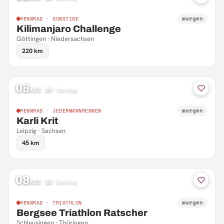
morgen
RENNRAD · SONSTIGE
Kilimanjaro Challenge
Göttingen · Niedersachsen
220 km
08
AUG 26
·
Samstag
morgen
RENNRAD · JEDERMANNRENNEN
Karli Krit
Leipzig · Sachsen
45 km
08
AUG 26
·
Samstag
morgen
RENNRAD · TRIATHLON
Bergsee Triathlon Ratscher
Schleusingen · Thüringen