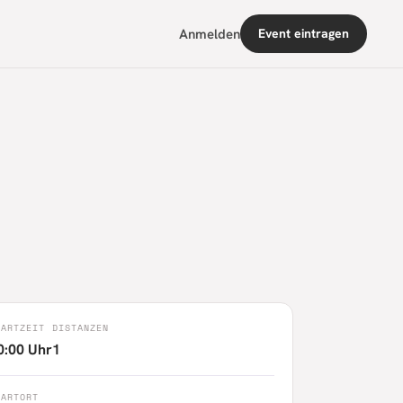
Anmelden
Event eintragen
TARTZEIT
DISTANZEN
0:00 Uhr
1
TARTORT