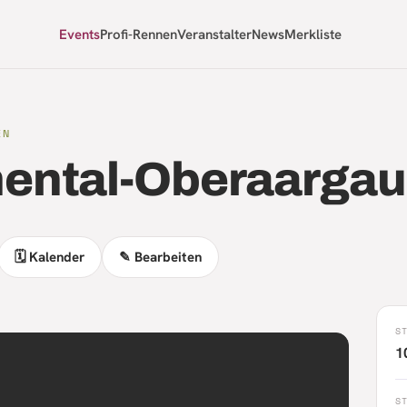
Events
Profi-Rennen
Veranstalter
News
Merkliste
EN
ental-Oberaargau
🗓 Kalender
✎ Bearbeiten
S
1
S