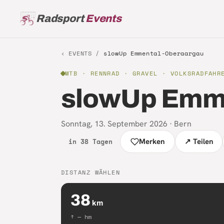
Radsport
Events
‹ EVENTS /
slowUp Emmental-Oberaargau
MTB · RENNRAD · GRAVEL
· VOLKSRADFAHR
slowUp Emm
Sonntag, 13. September 2026
·
Bern
in 38 Tagen
Merken
↗ Teilen
DISTANZ WÄHLEN
38
km
↑
—
hm