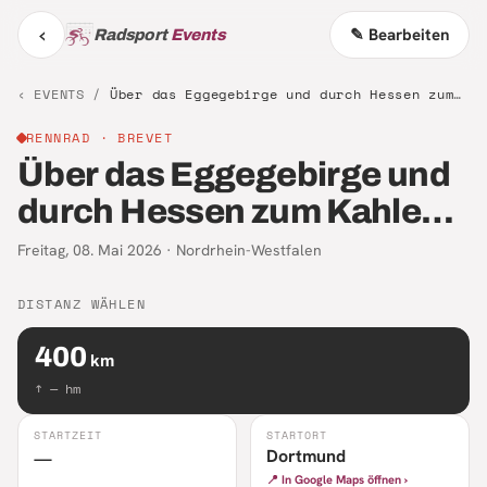
‹
✎ Bearbeiten
Radsport
Events
‹ EVENTS /
Über das Eggegebirge und durch Hessen zum Kahlen Asten
RENNRAD
· BREVET
Über das Eggegebirge und
durch Hessen zum Kahlen
Asten
Freitag, 08. Mai 2026
·
Nordrhein-Westfalen
DISTANZ WÄHLEN
400
km
↑
—
hm
STARTZEIT
STARTORT
Dortmund
—
📍 In Google Maps öffnen ›