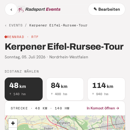
‹
✎ Bearbeiten
Radsport
Events
‹ EVENTS /
Kerpener Eifel-Rursee-Tour
RENNRAD
· RTF
Kerpener Eifel-Rursee-Tour
Sonntag, 05. Juli 2026
·
Nordrhein-Westfalen
DISTANZ WÄHLEN
48
84
114
km
km
km
↑
140
hm
↑
400
hm
↑
940
hm
STRECKE ·
48 KM · 140 HM
In Komoot öffnen →
+