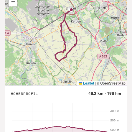
−
Leaflet
|
© OpenStreetMap
48.2
km ·
198
hm
HÖHENPROFIL