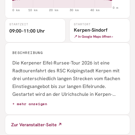
STARTZEIT
STARTORT
Kerpen-Sindorf
09:00–11:00 Uhr
📍 In Google Maps öffnen ›
BESCHREIBUNG
Die Kerpener Eifel-Rursee-Tour 2026 ist eine
Radtourenfahrt des RSC Kolpingstadt Kerpen mit
drei unterschiedlich langen Strecken vom flachen
Einstiegsangebot bis zur langen Eifelrunde.
Gestartet wird an der Ulrichschule in Kerpen-
Sindorf, das Startfenster liegt zwischen 09:00 und
+ mehr anzeigen
11:00 Uhr, Zielschluss ist um 17:00 Uhr. Die
Veranstaltung findet im öffentlichen
Zur Veranstalter-Seite ↗
Straßenverkehr unter Einhaltung der StVO und
mit Helmpflicht statt; es gibt