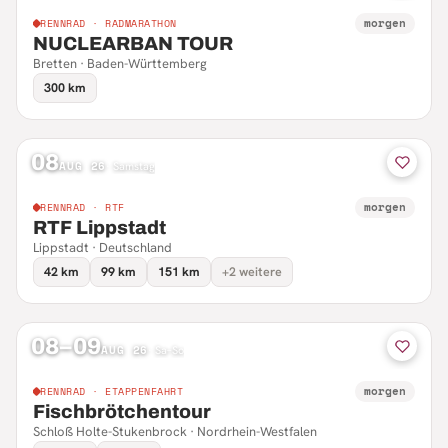
morgen
RENNRAD · RADMARATHON
NUCLEARBAN TOUR
Bretten · Baden-Württemberg
300 km
08
AUG 26
·
Samstag
morgen
RENNRAD · RTF
RTF Lippstadt
Lippstadt · Deutschland
42 km
99 km
151 km
+2 weitere
08–09
AUG 26
·
Sa–So
morgen
RENNRAD · ETAPPENFAHRT
Fischbrötchentour
Schloß Holte-Stukenbrock · Nordrhein-Westfalen