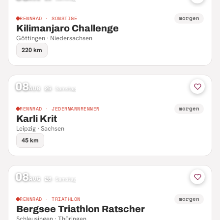
morgen
RENNRAD · SONSTIGE
Kilimanjaro Challenge
Göttingen · Niedersachsen
220 km
08
AUG 26
·
Samstag
morgen
RENNRAD · JEDERMANNRENNEN
Karli Krit
Leipzig · Sachsen
45 km
08
AUG 26
·
Samstag
morgen
RENNRAD · TRIATHLON
Bergsee Triathlon Ratscher
Schleusingen · Thüringen