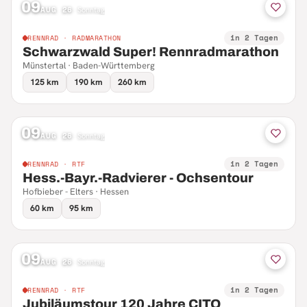
09
AUG 26
·
Sonntag
in 2 Tagen
RENNRAD · RADMARATHON
Schwarzwald Super! Rennradmarathon
Münstertal · Baden-Württemberg
125 km
190 km
260 km
09
AUG 26
·
Sonntag
in 2 Tagen
RENNRAD · RTF
Hess.-Bayr.-Radvierer - Ochsentour
Hofbieber - Elters · Hessen
60 km
95 km
09
AUG 26
·
Sonntag
in 2 Tagen
RENNRAD · RTF
Jubiläumstour 120 Jahre CITO