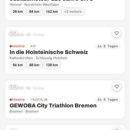
Hennef · Nordrhein-Westfalen
28 km
84 km
162 km
+2 weitere
09
AUG 26
·
Sonntag
in 2 Tagen
RENNRAD · RTF
In die Holsteinische Schweiz
Kaltenkirchen · Schleswig-Holstein
56 km
88 km
138 km
09
AUG 26
·
Sonntag
in 2 Tagen
RENNRAD · TRIATHLON
GEWOBA City Triathlon Bremen
Bremen · Bremen