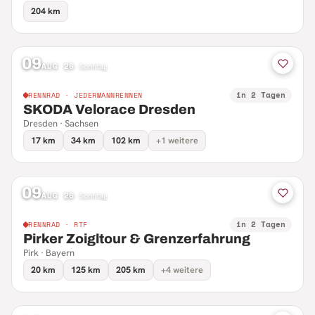
204 km
09
AUG 26
·
Sonntag
in 2 Tagen
RENNRAD · JEDERMANNRENNEN
SKODA Velorace Dresden
Dresden · Sachsen
17 km
34 km
102 km
+1 weitere
09
AUG 26
·
Sonntag
in 2 Tagen
RENNRAD · RTF
Pirker Zoigltour & Grenzerfahrung
Pirk · Bayern
20 km
125 km
205 km
+4 weitere