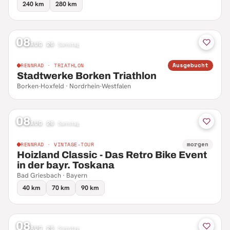
240 km
280 km
08
AUG 26
·
Samstag
Ausgebucht
RENNRAD · TRIATHLON
Stadtwerke Borken Triathlon
Borken-Hoxfeld · Nordrhein-Westfalen
08
AUG 26
·
Samstag
morgen
RENNRAD · VINTAGE-TOUR
Hoizland Classic - Das Retro Bike Event
in der bayr. Toskana
Bad Griesbach · Bayern
40 km
70 km
90 km
08
AUG 26
·
Samstag