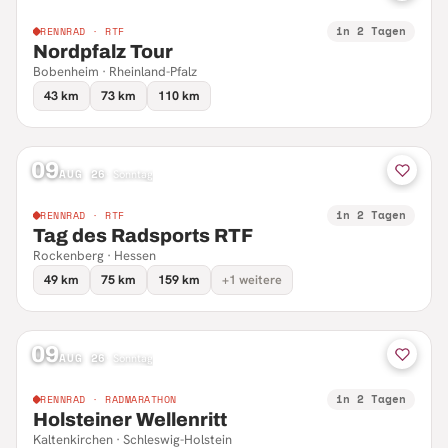
in 2 Tagen
RENNRAD · RTF
Nordpfalz Tour
Bobenheim · Rheinland-Pfalz
43 km
73 km
110 km
09
AUG 26
·
Sonntag
in 2 Tagen
RENNRAD · RTF
Tag des Radsports RTF
Rockenberg · Hessen
49 km
75 km
159 km
+1 weitere
09
AUG 26
·
Sonntag
in 2 Tagen
RENNRAD · RADMARATHON
Holsteiner Wellenritt
Kaltenkirchen · Schleswig-Holstein