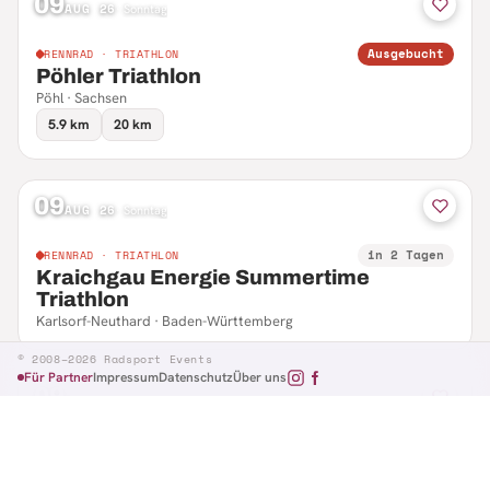
09
AUG 26
·
Sonntag
Ausgebucht
RENNRAD · TRIATHLON
Pöhler Triathlon
Pöhl · Sachsen
5.9 km
20 km
09
AUG 26
·
Sonntag
in 2 Tagen
RENNRAD · TRIATHLON
Kraichgau Energie Summertime
Triathlon
Karlsorf-Neuthard · Baden-Württemberg
© 2008–2026 Radsport Events
Für Partner
Impressum
Datenschutz
Über uns
09
AUG 26
·
Sonntag
in 2 Tagen
RENNRAD · RTF
Hennefer Radsporttag
Hennef · Nordrhein-Westfalen