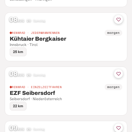
08
AUG 26
·
Samstag
morgen
RENNRAD · JEDERMANNRENNEN
Kühtaier Bergkaiser
Innsbruck · Tirol
25 km
08
AUG 26
·
Samstag
morgen
RENNRAD · EINZELZEITFAHREN
EZF Seibersdorf
Seibersdorf · Niederösterreich
22 km
09
AUG 26
·
Sonntag