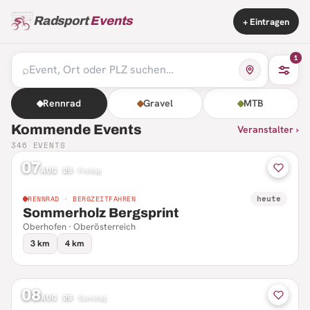
Radsport
Events
+ Eintragen
1
⌕
Rennrad
Gravel
MTB
Kommende Events
Veranstalter ›
346
EVENTS
07
AUG 26
·
Freitag
heute
RENNRAD · BERGZEITFAHREN
Sommerholz Bergsprint
Oberhofen · Oberösterreich
3 km
4 km
08
AUG 26
·
Samstag