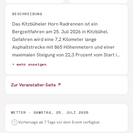
BESCHREIBUNG
Das Kitzbüheler Horn Radrennen ist ein
Bergzeitfahren am 25. Juli 2026 in Kitzbühel.
Gefahren wird eine 7,2 Kilometer lange
Asphaltstrecke mit 865 Höhenmetern und einer
maximalen Steigung von 22,3 Prozent vom Start in
Höglern bis zum Ziel am Alpenhaus. Angeboten
+ mehr anzeigen
werden Lizenzklassen nach ÖRV, Sportklassen,
Gravelbike sowie Juniorenklassen. Der Start
Zur Veranstalter-Seite ↗
erfolgt ab 10:00 Uhr im Einzelzeitfahr-Modus mit
20-Sekunden-Intervallen; für Teilnehmer ist die
Talfahrt mit der Bahn inklusive.
WETTER ·
SAMSTAG, 25. JULI 2026
Vorhersage ab 7 Tage vor dem Event verfügbar.