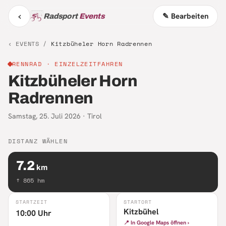
‹
✎ Bearbeiten
Radsport
Events
‹ EVENTS /
Kitzbüheler Horn Radrennen
RENNRAD
· EINZELZEITFAHREN
Kitzbüheler Horn
Radrennen
Samstag, 25. Juli 2026
·
Tirol
DISTANZ WÄHLEN
7.2
km
↑
865
hm
STARTZEIT
STARTORT
Kitzbühel
10:00 Uhr
📍 In Google Maps öffnen ›