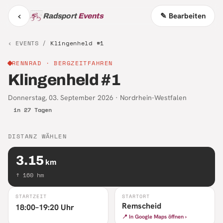
‹
✎ Bearbeiten
Radsport
Events
‹ EVENTS /
Klingenheld #1
RENNRAD
· BERGZEITFAHREN
Klingenheld #1
Donnerstag, 03. September 2026
·
Nordrhein-Westfalen
in 27 Tagen
DISTANZ WÄHLEN
3.15
km
↑
160
hm
STARTZEIT
STARTORT
Remscheid
18:00–19:20 Uhr
📍 In Google Maps öffnen ›