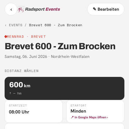
‹
✎ Bearbeiten
Radsport
Events
‹ EVENTS /
Brevet 600 - Zum Brocken
RENNRAD
· BREVET
Brevet 600 - Zum Brocken
Samstag, 06. Juni 2026
·
Nordrhein-Westfalen
DISTANZ WÄHLEN
600
km
↑
—
hm
STARTZEIT
STARTORT
Minden
08:00 Uhr
📍 In Google Maps öffnen ›