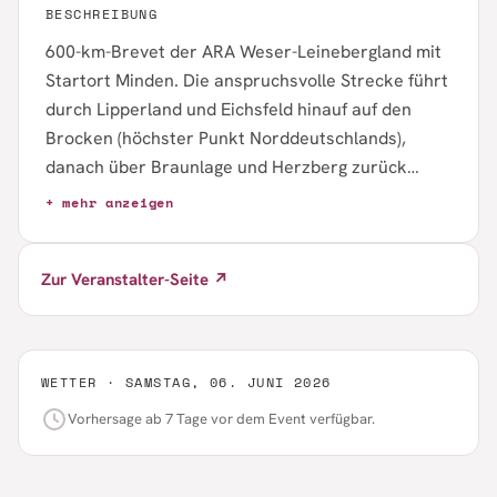
BESCHREIBUNG
600-km-Brevet der ARA Weser-Leinebergland mit
Startort Minden. Die anspruchsvolle Strecke führt
durch Lipperland und Eichsfeld hinauf auf den
Brocken (höchster Punkt Norddeutschlands),
danach über Braunlage und Herzberg zurück
durchs Leinetal nach Minden. Unkostenbeitrag 7
+ mehr anzeigen
Euro, Medaille 9 Euro. Anmeldung ab 12.01.2026
erforderlich.
Zur Veranstalter-Seite ↗
WETTER ·
SAMSTAG, 06. JUNI 2026
Vorhersage ab 7 Tage vor dem Event verfügbar.