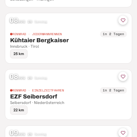
08
AUG 26
·
Samstag
in 2 Tagen
RENNRAD · JEDERMANNRENNEN
Kühtaier Bergkaiser
Innsbruck · Tirol
25 km
08
AUG 26
·
Samstag
in 2 Tagen
RENNRAD · EINZELZEITFAHREN
EZF Seibersdorf
Seibersdorf · Niederösterreich
22 km
09
AUG 26
·
Sonntag