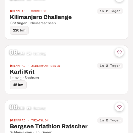
in 2 Tagen
RENNRAD · SONSTIGE
Kilimanjaro Challenge
Göttingen · Niedersachsen
220 km
08
AUG 26
·
Samstag
in 2 Tagen
RENNRAD · JEDERMANNRENNEN
Karli Krit
Leipzig · Sachsen
45 km
08
AUG 26
·
Samstag
in 2 Tagen
RENNRAD · TRIATHLON
Bergsee Triathlon Ratscher
Schleusingen · Thüringen