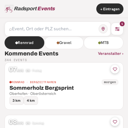
Radsport
Events
+ Eintragen
1
⌕
Rennrad
Gravel
MTB
Kommende Events
Veranstalter ›
344
EVENTS
07
AUG 26
·
Freitag
morgen
RENNRAD · BERGZEITFAHREN
Sommerholz Bergsprint
Oberhofen · Oberösterreich
3 km
4 km
08
AUG 26
·
Samstag