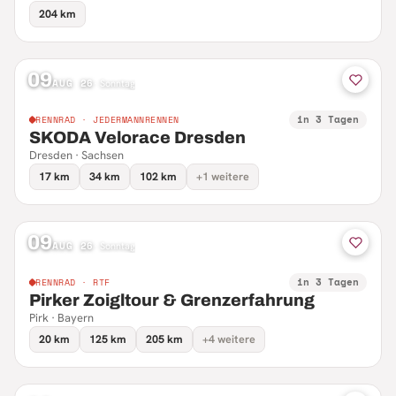
204 km
09
AUG 26
·
Sonntag
in 3 Tagen
RENNRAD · JEDERMANNRENNEN
SKODA Velorace Dresden
Dresden · Sachsen
17 km
34 km
102 km
+1 weitere
09
AUG 26
·
Sonntag
in 3 Tagen
RENNRAD · RTF
Pirker Zoigltour & Grenzerfahrung
Pirk · Bayern
20 km
125 km
205 km
+4 weitere