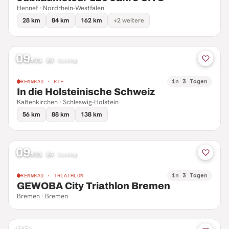
Hennef · Nordrhein-Westfalen
28 km
84 km
162 km
+2 weitere
09
AUG 26
·
Sonntag
in 3 Tagen
RENNRAD · RTF
In die Holsteinische Schweiz
Kaltenkirchen · Schleswig-Holstein
56 km
88 km
138 km
09
AUG 26
·
Sonntag
in 3 Tagen
RENNRAD · TRIATHLON
GEWOBA City Triathlon Bremen
Bremen · Bremen