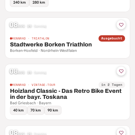
240 km
280 km
08
AUG 26
·
Samstag
Ausgebucht
RENNRAD · TRIATHLON
Stadtwerke Borken Triathlon
Borken-Hoxfeld · Nordrhein-Westfalen
08
AUG 26
·
Samstag
in 2 Tagen
RENNRAD · VINTAGE-TOUR
Hoizland Classic - Das Retro Bike Event
in der bayr. Toskana
Bad Griesbach · Bayern
40 km
70 km
90 km
08
AUG 26
·
Samstag