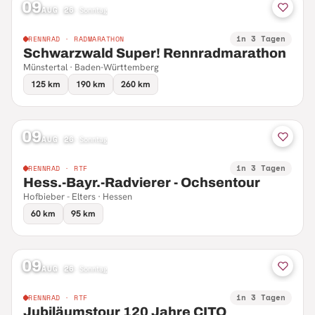
09
AUG 26
·
Sonntag
in 3 Tagen
RENNRAD · RADMARATHON
Schwarzwald Super! Rennradmarathon
Münstertal · Baden-Württemberg
125 km
190 km
260 km
09
AUG 26
·
Sonntag
in 3 Tagen
RENNRAD · RTF
Hess.-Bayr.-Radvierer - Ochsentour
Hofbieber - Elters · Hessen
60 km
95 km
09
AUG 26
·
Sonntag
in 3 Tagen
RENNRAD · RTF
Jubiläumstour 120 Jahre CITO