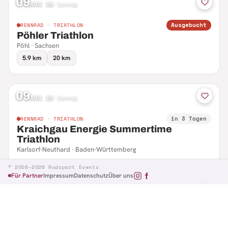
09
AUG 26
·
Sonntag
Ausgebucht
RENNRAD · TRIATHLON
Pöhler Triathlon
Pöhl · Sachsen
5.9 km
20 km
09
AUG 26
·
Sonntag
in 3 Tagen
RENNRAD · TRIATHLON
Kraichgau Energie Summertime
Triathlon
Karlsorf-Neuthard · Baden-Württemberg
© 2008–2026 Radsport Events
Für Partner
Impressum
Datenschutz
Über uns
09
AUG 26
·
Sonntag
in 3 Tagen
RENNRAD · RTF
Hennefer Radsporttag
Hennef · Nordrhein-Westfalen