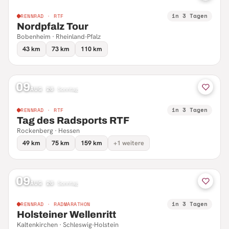
in 3 Tagen
RENNRAD · RTF
Nordpfalz Tour
Bobenheim · Rheinland-Pfalz
43 km
73 km
110 km
09
AUG 26
·
Sonntag
in 3 Tagen
RENNRAD · RTF
Tag des Radsports RTF
Rockenberg · Hessen
49 km
75 km
159 km
+1 weitere
09
AUG 26
·
Sonntag
in 3 Tagen
RENNRAD · RADMARATHON
Holsteiner Wellenritt
Kaltenkirchen · Schleswig-Holstein