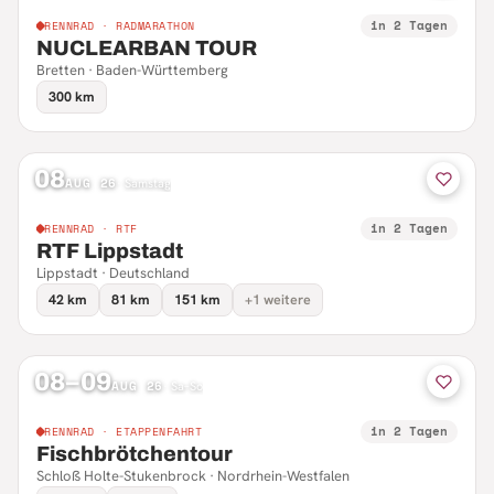
in 2 Tagen
RENNRAD · RADMARATHON
NUCLEARBAN TOUR
Bretten · Baden-Württemberg
300 km
08
AUG 26
·
Samstag
in 2 Tagen
RENNRAD · RTF
RTF Lippstadt
Lippstadt · Deutschland
42 km
81 km
151 km
+1 weitere
08–09
AUG 26
·
Sa–So
in 2 Tagen
RENNRAD · ETAPPENFAHRT
Fischbrötchentour
Schloß Holte-Stukenbrock · Nordrhein-Westfalen