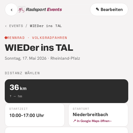
‹
✎ Bearbeiten
Radsport
Events
‹ EVENTS /
WIEDer ins TAL
RENNRAD
· VOLKSRADFAHREN
WIEDer ins TAL
Sonntag, 17. Mai 2026
·
Rheinland-Pfalz
DISTANZ WÄHLEN
36
km
↑
—
hm
STARTZEIT
STARTORT
Niederbreitbach
10:00–17:00 Uhr
📍 In Google Maps öffnen ›