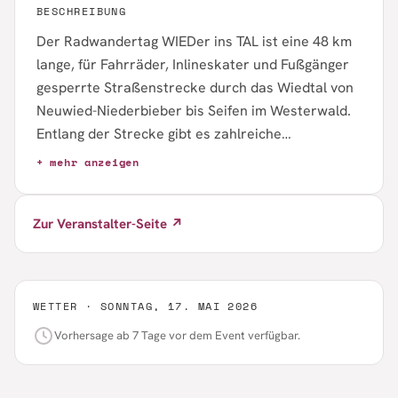
BESCHREIBUNG
Der Radwandertag WIEDer ins TAL ist eine 48 km
lange, für Fahrräder, Inlineskater und Fußgänger
gesperrte Straßenstrecke durch das Wiedtal von
Neuwied-Niederbieber bis Seifen im Westerwald.
Entlang der Strecke gibt es zahlreiche
Verpflegungs- und Unterhaltungsstationen von
+ mehr anzeigen
Vereinen und Gastronomen, Servicestationen mit
Pannenhilfe, Live-Musik und Kinderbelustigung.
Zur Veranstalter-Seite ↗
Das Event richtet sich an Radwanderer aller
Leistungsstufen und ist kostenfrei; Fahrradhelme
werden empfohlen.
WETTER ·
SONNTAG, 17. MAI 2026
Vorhersage ab 7 Tage vor dem Event verfügbar.