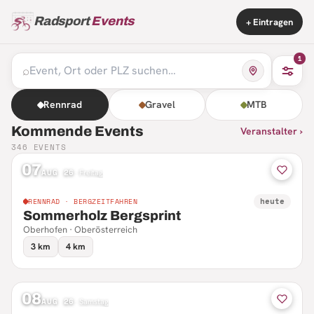
Radsport
Events
+ Eintragen
1
⌕
Rennrad
Gravel
MTB
Kommende Events
Veranstalter ›
346
EVENTS
07
AUG 26
·
Freitag
heute
RENNRAD · BERGZEITFAHREN
Sommerholz Bergsprint
Oberhofen · Oberösterreich
3 km
4 km
08
AUG 26
·
Samstag