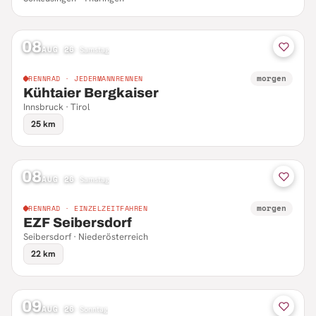
08
AUG 26
·
Samstag
morgen
RENNRAD · JEDERMANNRENNEN
Kühtaier Bergkaiser
Innsbruck · Tirol
25 km
08
AUG 26
·
Samstag
morgen
RENNRAD · EINZELZEITFAHREN
EZF Seibersdorf
Seibersdorf · Niederösterreich
22 km
09
AUG 26
·
Sonntag