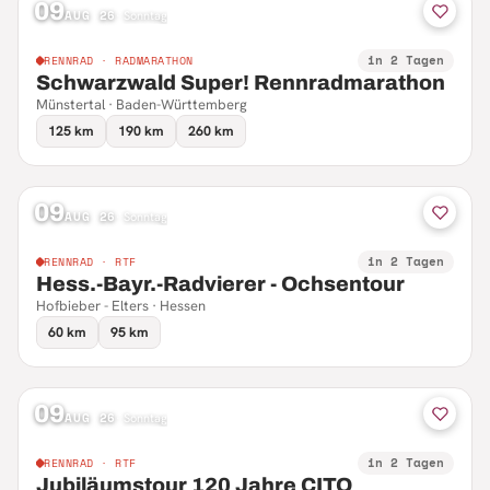
09
AUG 26
·
Sonntag
in 2 Tagen
RENNRAD · RADMARATHON
Schwarzwald Super! Rennradmarathon
Münstertal · Baden-Württemberg
125 km
190 km
260 km
09
AUG 26
·
Sonntag
in 2 Tagen
RENNRAD · RTF
Hess.-Bayr.-Radvierer - Ochsentour
Hofbieber - Elters · Hessen
60 km
95 km
09
AUG 26
·
Sonntag
in 2 Tagen
RENNRAD · RTF
Jubiläumstour 120 Jahre CITO