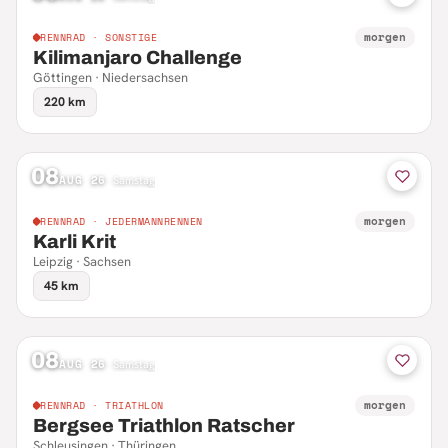
morgen
RENNRAD · SONSTIGE
Kilimanjaro Challenge
Göttingen · Niedersachsen
220 km
08
AUG 26
·
Samstag
morgen
RENNRAD · JEDERMANNRENNEN
Karli Krit
Leipzig · Sachsen
45 km
08
AUG 26
·
Samstag
morgen
RENNRAD · TRIATHLON
Bergsee Triathlon Ratscher
Schleusingen · Thüringen