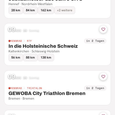
Hennef · Nordrhein-Westfalen
28 km
84 km
162 km
+2 weitere
09
AUG 26
·
Sonntag
in 2 Tagen
RENNRAD · RTF
In die Holsteinische Schweiz
Kaltenkirchen · Schleswig-Holstein
56 km
88 km
138 km
09
AUG 26
·
Sonntag
in 2 Tagen
RENNRAD · TRIATHLON
GEWOBA City Triathlon Bremen
Bremen · Bremen