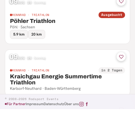
09
AUG 26
·
Sonntag
Ausgebucht
RENNRAD · TRIATHLON
Pöhler Triathlon
Pöhl · Sachsen
5.9 km
20 km
09
AUG 26
·
Sonntag
in 2 Tagen
RENNRAD · TRIATHLON
Kraichgau Energie Summertime
Triathlon
Karlsorf-Neuthard · Baden-Württemberg
© 2008–2026 Radsport Events
Für Partner
Impressum
Datenschutz
Über uns
09
AUG 26
·
Sonntag
in 2 Tagen
RENNRAD · RTF
Hennefer Radsporttag
Hennef · Nordrhein-Westfalen