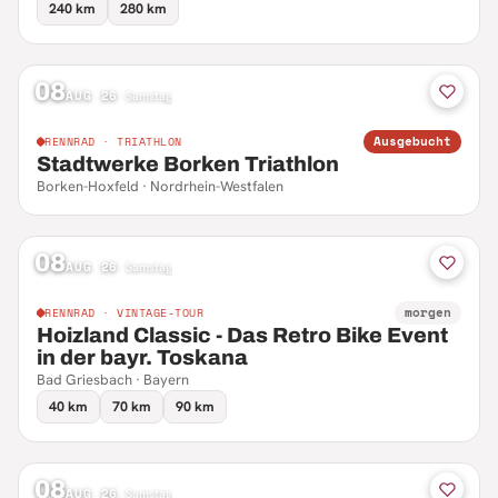
240 km
280 km
08
AUG 26
·
Samstag
Ausgebucht
RENNRAD · TRIATHLON
Stadtwerke Borken Triathlon
Borken-Hoxfeld · Nordrhein-Westfalen
08
AUG 26
·
Samstag
morgen
RENNRAD · VINTAGE-TOUR
Hoizland Classic - Das Retro Bike Event
in der bayr. Toskana
Bad Griesbach · Bayern
40 km
70 km
90 km
08
AUG 26
·
Samstag