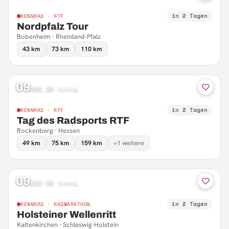
in 2 Tagen
RENNRAD · RTF
Nordpfalz Tour
Bobenheim · Rheinland-Pfalz
43 km
73 km
110 km
09
AUG 26
·
Sonntag
in 2 Tagen
RENNRAD · RTF
Tag des Radsports RTF
Rockenberg · Hessen
49 km
75 km
159 km
+1 weitere
09
AUG 26
·
Sonntag
in 2 Tagen
RENNRAD · RADMARATHON
Holsteiner Wellenritt
Kaltenkirchen · Schleswig-Holstein