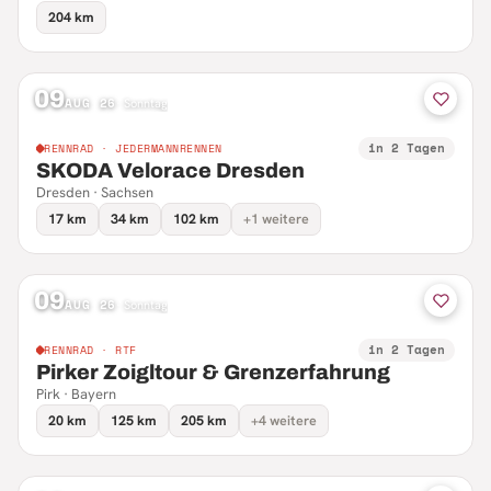
204 km
09
AUG 26
·
Sonntag
in 2 Tagen
RENNRAD · JEDERMANNRENNEN
SKODA Velorace Dresden
Dresden · Sachsen
17 km
34 km
102 km
+1 weitere
09
AUG 26
·
Sonntag
in 2 Tagen
RENNRAD · RTF
Pirker Zoigltour & Grenzerfahrung
Pirk · Bayern
20 km
125 km
205 km
+4 weitere