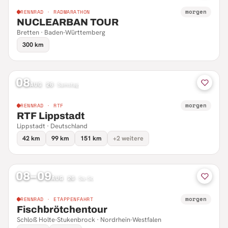
morgen
RENNRAD · RADMARATHON
NUCLEARBAN TOUR
Bretten · Baden-Württemberg
300 km
08
AUG 26
·
Samstag
morgen
RENNRAD · RTF
RTF Lippstadt
Lippstadt · Deutschland
42 km
99 km
151 km
+2 weitere
08–09
AUG 26
·
Sa–So
morgen
RENNRAD · ETAPPENFAHRT
Fischbrötchentour
Schloß Holte-Stukenbrock · Nordrhein-Westfalen