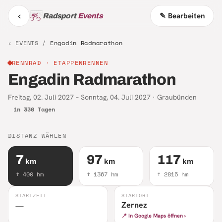
‹
✎ Bearbeiten
Radsport
Events
‹ EVENTS /
Engadin Radmarathon
RENNRAD
· ETAPPENRENNEN
Engadin Radmarathon
Freitag, 02. Juli 2027 – Sonntag, 04. Juli 2027
·
Graubünden
in 330 Tagen
DISTANZ WÄHLEN
7
97
117
km
km
km
↑
400
hm
↑
1367
hm
↑
2815
hm
STARTZEIT
STARTORT
Zernez
—
📍 In Google Maps öffnen ›