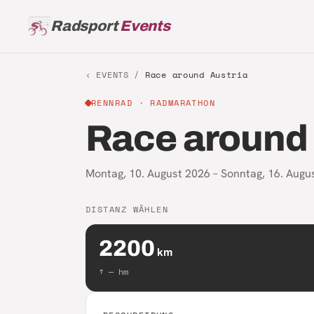
Radsport
Events
‹ EVENTS /
Race around Austria
RENNRAD
· RADMARATHON
Race around 
Montag, 10. August 2026 – Sonntag, 16. Augu
DISTANZ WÄHLEN
2200
km
↑
—
hm