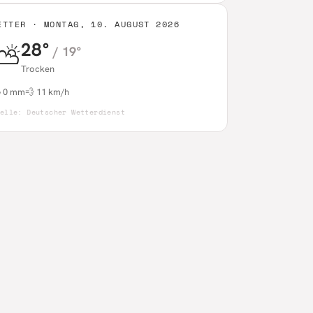
ETTER ·
MONTAG, 10. AUGUST 2026
28
°
⛅
/
19
°
Trocken

0
mm
💨
11
km/h
uelle:
Deutscher Wetterdienst