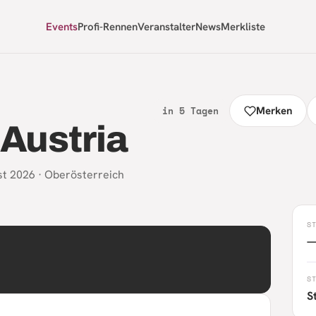
Events
Profi-Rennen
Veranstalter
News
Merkliste
in 5 Tagen
Merken
Austria
st 2026
·
Oberösterreich
S
S
S