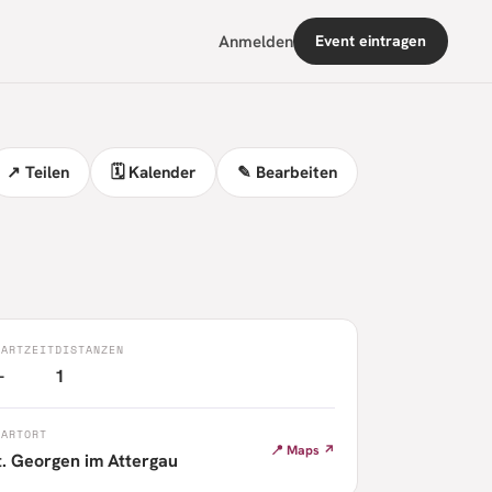
Anmelden
Event eintragen
↗ Teilen
🗓 Kalender
✎ Bearbeiten
TARTZEIT
DISTANZEN
—
1
TARTORT
📍 Maps ↗
t. Georgen im Attergau