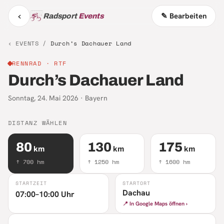
‹
✎ Bearbeiten
Radsport
Events
‹ EVENTS /
Durch’s Dachauer Land
RENNRAD
· RTF
Durch’s Dachauer Land
Sonntag, 24. Mai 2026
·
Bayern
DISTANZ WÄHLEN
80
130
175
km
km
km
↑
700
hm
↑
1250
hm
↑
1600
hm
STARTZEIT
STARTORT
Dachau
07:00–10:00 Uhr
📍 In Google Maps öffnen ›