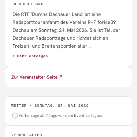
BESCHREIBUNG
Die RTF 'Durchs Dachauer Land' ist eine
Radsporttourenfahrt des Vereins R+F forice89
Dachau am Sonntag, 24. Mai 2026. Sie ist Teil der
Dachauer Radsporttage und richtet sich an
Freizeit- und Breitensportler aller
Leistungsniveaus. Anmeldung und GPX-Download
+ mehr anzeigen
sind verfügbar. Weitere Details wie
Streckenlängen und Startzeiten sind auf der
Zur Veranstalter-Seite ↗
Detailseite zu finden.
WETTER ·
SONNTAG, 24. MAI 2026
Vorhersage ab 7 Tage vor dem Event verfügbar.
VERANSTALTER