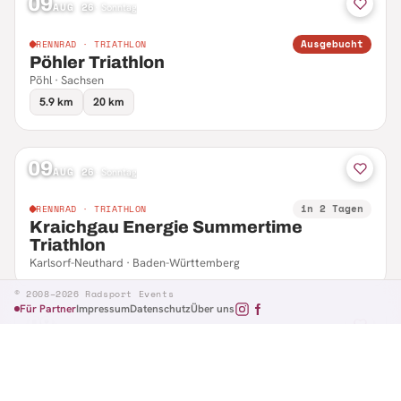
09
AUG 26
·
Sonntag
Ausgebucht
RENNRAD · TRIATHLON
Pöhler Triathlon
Pöhl · Sachsen
5.9 km
20 km
09
AUG 26
·
Sonntag
in 2 Tagen
RENNRAD · TRIATHLON
Kraichgau Energie Summertime
Triathlon
Karlsorf-Neuthard · Baden-Württemberg
© 2008–2026 Radsport Events
Für Partner
Impressum
Datenschutz
Über uns
09
AUG 26
·
Sonntag
in 2 Tagen
RENNRAD · RTF
Hennefer Radsporttag
Hennef · Nordrhein-Westfalen