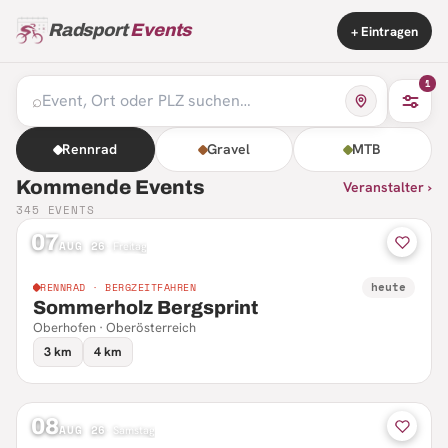
Radsport
Events
+ Eintragen
1
⌕
Rennrad
Gravel
MTB
Kommende Events
Veranstalter ›
345
EVENTS
07
AUG 26
·
Freitag
heute
RENNRAD · BERGZEITFAHREN
Sommerholz Bergsprint
Oberhofen · Oberösterreich
3 km
4 km
08
AUG 26
·
Samstag