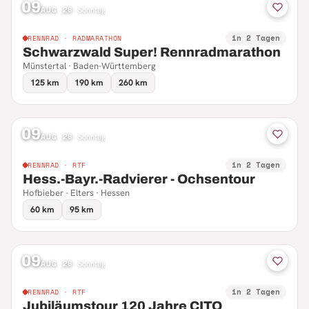
09
AUG 26
·
Sonntag
in 2 Tagen
RENNRAD · RADMARATHON
Schwarzwald Super! Rennradmarathon
Münstertal · Baden-Württemberg
125 km
190 km
260 km
09
AUG 26
·
Sonntag
in 2 Tagen
RENNRAD · RTF
Hess.-Bayr.-Radvierer - Ochsentour
Hofbieber - Elters · Hessen
60 km
95 km
09
AUG 26
·
Sonntag
in 2 Tagen
RENNRAD · RTF
Jubiläumstour 120 Jahre CITO