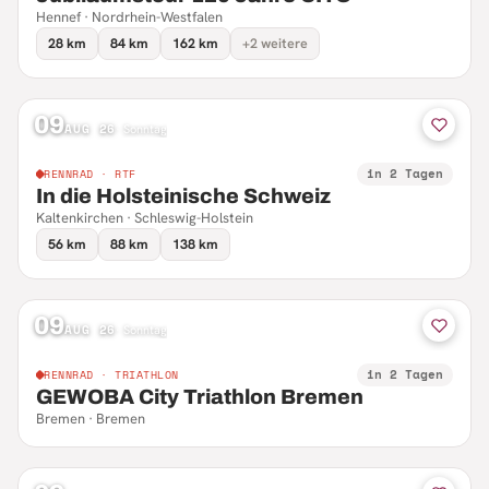
Hennef · Nordrhein-Westfalen
28 km
84 km
162 km
+2 weitere
09
AUG 26
·
Sonntag
in 2 Tagen
RENNRAD · RTF
In die Holsteinische Schweiz
Kaltenkirchen · Schleswig-Holstein
56 km
88 km
138 km
09
AUG 26
·
Sonntag
in 2 Tagen
RENNRAD · TRIATHLON
GEWOBA City Triathlon Bremen
Bremen · Bremen