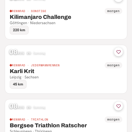
morgen
RENNRAD · SONSTIGE
Kilimanjaro Challenge
Göttingen · Niedersachsen
220 km
08
AUG 26
·
Samstag
morgen
RENNRAD · JEDERMANNRENNEN
Karli Krit
Leipzig · Sachsen
45 km
08
AUG 26
·
Samstag
morgen
RENNRAD · TRIATHLON
Bergsee Triathlon Ratscher
Schleusingen · Thüringen