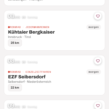
08
AUG 26
·
Samstag
morgen
RENNRAD · JEDERMANNRENNEN
Kühtaier Bergkaiser
Innsbruck · Tirol
25 km
08
AUG 26
·
Samstag
morgen
RENNRAD · EINZELZEITFAHREN
EZF Seibersdorf
Seibersdorf · Niederösterreich
22 km
09
AUG 26
·
Sonntag