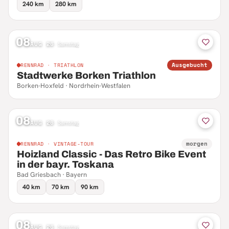
240 km
280 km
08
AUG 26
·
Samstag
Ausgebucht
RENNRAD · TRIATHLON
Stadtwerke Borken Triathlon
Borken-Hoxfeld · Nordrhein-Westfalen
08
AUG 26
·
Samstag
morgen
RENNRAD · VINTAGE-TOUR
Hoizland Classic - Das Retro Bike Event
in der bayr. Toskana
Bad Griesbach · Bayern
40 km
70 km
90 km
08
AUG 26
·
Samstag