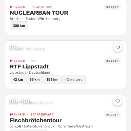
morgen
RENNRAD · RADMARATHON
NUCLEARBAN TOUR
Bretten · Baden-Württemberg
300 km
08
AUG 26
·
Samstag
morgen
RENNRAD · RTF
RTF Lippstadt
Lippstadt · Deutschland
42 km
99 km
151 km
+2 weitere
08–09
AUG 26
·
Sa–So
morgen
RENNRAD · ETAPPENFAHRT
Fischbrötchentour
Schloß Holte-Stukenbrock · Nordrhein-Westfalen