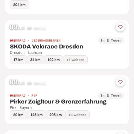
204 km
09
AUG 26
·
Sonntag
in 2 Tagen
RENNRAD · JEDERMANNRENNEN
SKODA Velorace Dresden
Dresden · Sachsen
17 km
34 km
102 km
+1 weitere
09
AUG 26
·
Sonntag
in 2 Tagen
RENNRAD · RTF
Pirker Zoigltour & Grenzerfahrung
Pirk · Bayern
20 km
125 km
205 km
+4 weitere