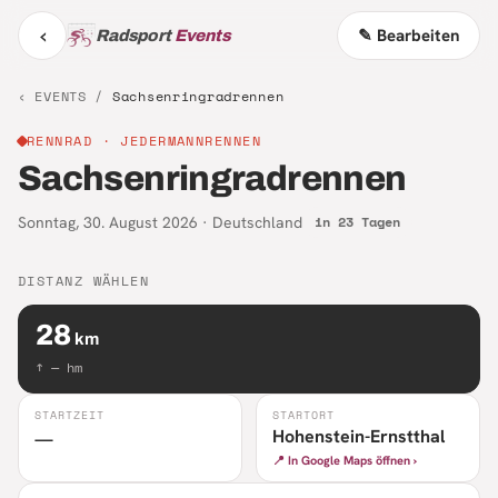
‹
✎ Bearbeiten
Radsport
Events
‹ EVENTS /
Sachsenringradrennen
RENNRAD
· JEDERMANNRENNEN
Sachsenringradrennen
Sonntag, 30. August 2026
·
Deutschland
in 23 Tagen
DISTANZ WÄHLEN
28
km
↑
—
hm
STARTZEIT
STARTORT
Hohenstein-Ernstthal
—
📍 In Google Maps öffnen ›