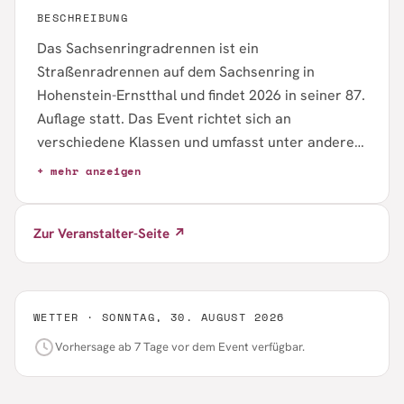
BESCHREIBUNG
Das Sachsenringradrennen ist ein
Straßenradrennen auf dem Sachsenring in
Hohenstein-Ernstthal und findet 2026 in seiner 87.
Auflage statt. Das Event richtet sich an
verschiedene Klassen und umfasst unter anderem
Wettbewerbe für Elite, U15, U17, U19, Senioren
+ mehr anzeigen
sowie ein Jedermannrennen. Für Teilnehmende ist
die Anmeldung bereits geöffnet. Meldeschluss ist
Zur Veranstalter-Seite ↗
der 16.08.2026.
WETTER ·
SONNTAG, 30. AUGUST 2026
Vorhersage ab 7 Tage vor dem Event verfügbar.