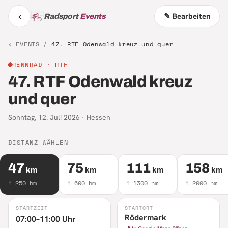
‹
✎ Bearbeiten
Radsport
Events
‹ EVENTS /
47. RTF Odenwald kreuz und quer
RENNRAD
· RTF
47. RTF Odenwald kreuz
und quer
Sonntag, 12. Juli 2026
·
Hessen
DISTANZ WÄHLEN
47
75
111
158
km
km
km
km
↑
250
hm
↑
600
hm
↑
1300
hm
↑
2000
hm
STARTZEIT
STARTORT
Rödermark
07:00–11:00 Uhr