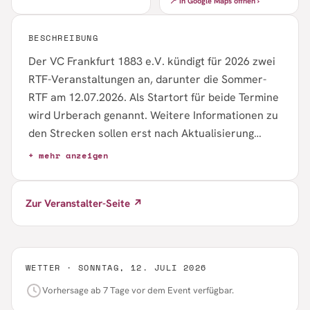
📍 In Google Maps öffnen ›
BESCHREIBUNG
Der VC Frankfurt 1883 e.V. kündigt für 2026 zwei
RTF-Veranstaltungen an, darunter die Sommer-
RTF am 12.07.2026. Als Startort für beide Termine
wird Urberach genannt. Weitere Informationen zu
den Strecken sollen erst nach Aktualisierung
veröffentlicht werden. Konkrete Angaben zu
+ mehr anzeigen
Distanzen, Startzeiten, Anmeldung oder Kosten
sind in dem vorliegenden Inhalt noch nicht
Zur Veranstalter-Seite ↗
enthalten.
WETTER ·
SONNTAG, 12. JULI 2026
Vorhersage ab 7 Tage vor dem Event verfügbar.