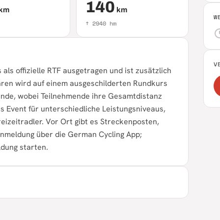
140
km
km
W
↑
2940
hm
V
ls offizielle RTF ausgetragen und ist zusätzlich
ahren wird auf einem ausgeschilderten Rundkurs
nde, wobei Teilnehmende ihre Gesamtdistanz
 Event für unterschiedliche Leistungsniveaus,
eizeitradler. Vor Ort gibt es Streckenposten,
 Anmeldung über die German Cycling App;
dung starten.