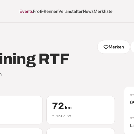
Events
Profi-Rennen
Veranstalter
News
Merkliste
Merken
ining RTF
n
S
0
72
km
↑
1512
hm
S
L