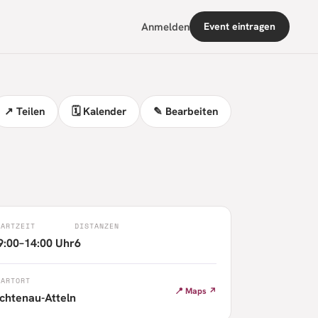
Anmelden
Event eintragen
↗ Teilen
🗓 Kalender
✎ Bearbeiten
TARTZEIT
DISTANZEN
9:00–14:00 Uhr
6
TARTORT
📍 Maps ↗
ichtenau-Atteln