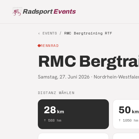
Radsport
Events
‹ EVENTS /
RMC Bergtraining RTF
RENNRAD
RMC Bergtra
Samstag, 27. Juni 2026
·
Nordrhein-Westfale
DISTANZ WÄHLEN
28
50
km
km
↑
588
hm
↑
1050
hm