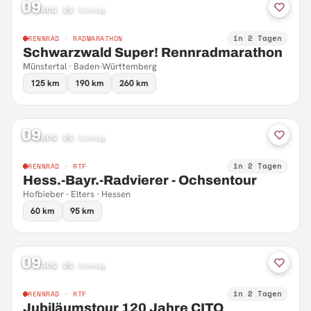
09
AUG 26
·
Sonntag
in 2 Tagen
RENNRAD · RADMARATHON
Schwarzwald Super! Rennradmarathon
Münstertal · Baden-Württemberg
125 km
190 km
260 km
09
AUG 26
·
Sonntag
in 2 Tagen
RENNRAD · RTF
Hess.-Bayr.-Radvierer - Ochsentour
Hofbieber - Elters · Hessen
60 km
95 km
09
AUG 26
·
Sonntag
in 2 Tagen
RENNRAD · RTF
Jubiläumstour 120 Jahre CITO