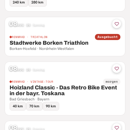
240 km
280 km
08
AUG 26
·
Samstag
Ausgebucht
RENNRAD · TRIATHLON
Stadtwerke Borken Triathlon
Borken-Hoxfeld · Nordrhein-Westfalen
08
AUG 26
·
Samstag
morgen
RENNRAD · VINTAGE-TOUR
Hoizland Classic - Das Retro Bike Event
in der bayr. Toskana
Bad Griesbach · Bayern
40 km
70 km
90 km
08
AUG 26
·
Samstag