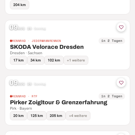
204 km
09
AUG 26
·
Sonntag
in 2 Tagen
RENNRAD · JEDERMANNRENNEN
SKODA Velorace Dresden
Dresden · Sachsen
17 km
34 km
102 km
+1 weitere
09
AUG 26
·
Sonntag
in 2 Tagen
RENNRAD · RTF
Pirker Zoigltour & Grenzerfahrung
Pirk · Bayern
20 km
125 km
205 km
+4 weitere