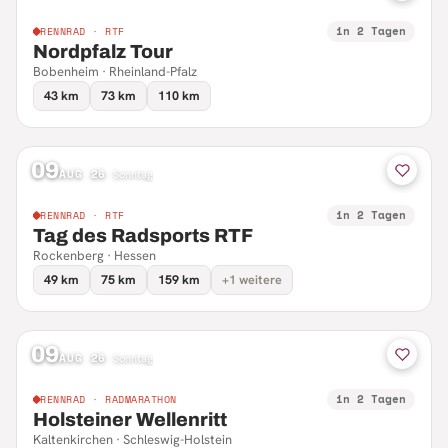
in 2 Tagen
RENNRAD · RTF
Nordpfalz Tour
Bobenheim · Rheinland-Pfalz
43 km
73 km
110 km
09
AUG 26
·
Sonntag
in 2 Tagen
RENNRAD · RTF
Tag des Radsports RTF
Rockenberg · Hessen
49 km
75 km
159 km
+1 weitere
09
AUG 26
·
Sonntag
in 2 Tagen
RENNRAD · RADMARATHON
Holsteiner Wellenritt
Kaltenkirchen · Schleswig-Holstein