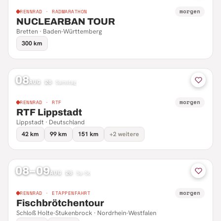
morgen
RENNRAD · RADMARATHON
NUCLEARBAN TOUR
Bretten · Baden-Württemberg
300 km
08
AUG 26
·
Samstag
morgen
RENNRAD · RTF
RTF Lippstadt
Lippstadt · Deutschland
42 km
99 km
151 km
+2 weitere
08–09
AUG 26
·
Sa–So
morgen
RENNRAD · ETAPPENFAHRT
Fischbrötchentour
Schloß Holte-Stukenbrock · Nordrhein-Westfalen