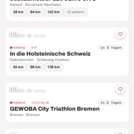
Hennef · Nordrhein-Westfalen
28 km
84 km
162 km
+2 weitere
09
AUG 26
·
Sonntag
in 2 Tagen
RENNRAD · RTF
In die Holsteinische Schweiz
Kaltenkirchen · Schleswig-Holstein
56 km
88 km
138 km
09
AUG 26
·
Sonntag
in 2 Tagen
RENNRAD · TRIATHLON
GEWOBA City Triathlon Bremen
Bremen · Bremen