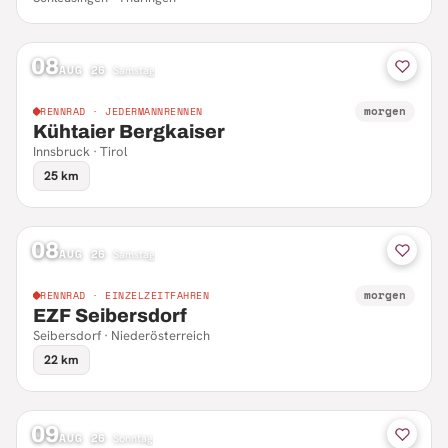
08
AUG 26
·
Samstag
morgen
RENNRAD · JEDERMANNRENNEN
Kühtaier Bergkaiser
Innsbruck · Tirol
25 km
08
AUG 26
·
Samstag
morgen
RENNRAD · EINZELZEITFAHREN
EZF Seibersdorf
Seibersdorf · Niederösterreich
22 km
09
AUG 26
·
Sonntag