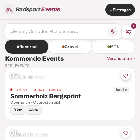
Radsport
Events
+ Eintragen
1
⌕
Rennrad
Gravel
MTB
Kommende Events
Veranstalter ›
345
EVENTS
07
AUG 26
·
Freitag
heute
RENNRAD · BERGZEITFAHREN
Sommerholz Bergsprint
Oberhofen · Oberösterreich
3 km
4 km
08
AUG 26
·
Samstag