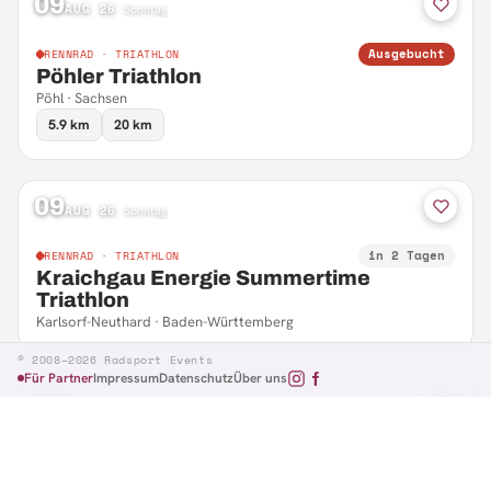
09
AUG 26
·
Sonntag
Ausgebucht
RENNRAD · TRIATHLON
Pöhler Triathlon
Pöhl · Sachsen
5.9 km
20 km
09
AUG 26
·
Sonntag
in 2 Tagen
RENNRAD · TRIATHLON
Kraichgau Energie Summertime
Triathlon
Karlsorf-Neuthard · Baden-Württemberg
© 2008–2026 Radsport Events
Für Partner
Impressum
Datenschutz
Über uns
09
AUG 26
·
Sonntag
in 2 Tagen
RENNRAD · RTF
Hennefer Radsporttag
Hennef · Nordrhein-Westfalen