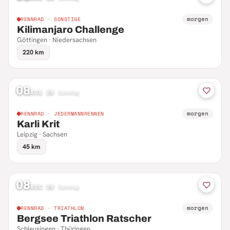
morgen
RENNRAD · SONSTIGE
Kilimanjaro Challenge
Göttingen · Niedersachsen
220 km
08
AUG 26
·
Samstag
morgen
RENNRAD · JEDERMANNRENNEN
Karli Krit
Leipzig · Sachsen
45 km
08
AUG 26
·
Samstag
morgen
RENNRAD · TRIATHLON
Bergsee Triathlon Ratscher
Schleusingen · Thüringen