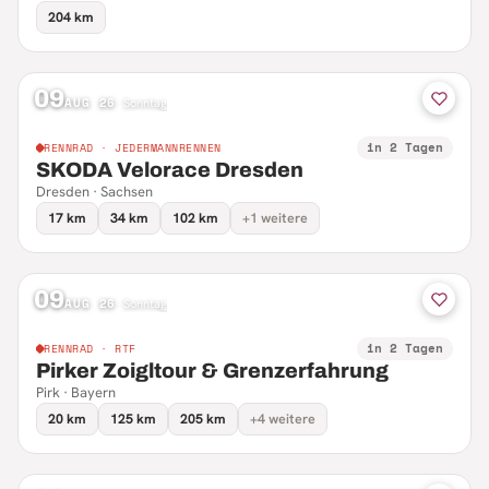
204 km
09
AUG 26
·
Sonntag
in 2 Tagen
RENNRAD · JEDERMANNRENNEN
SKODA Velorace Dresden
Dresden · Sachsen
17 km
34 km
102 km
+1 weitere
09
AUG 26
·
Sonntag
in 2 Tagen
RENNRAD · RTF
Pirker Zoigltour & Grenzerfahrung
Pirk · Bayern
20 km
125 km
205 km
+4 weitere