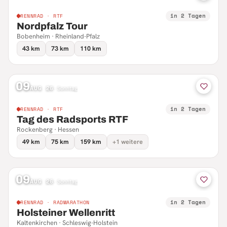
in 2 Tagen
RENNRAD · RTF
Nordpfalz Tour
Bobenheim · Rheinland-Pfalz
43 km
73 km
110 km
09
AUG 26
·
Sonntag
in 2 Tagen
RENNRAD · RTF
Tag des Radsports RTF
Rockenberg · Hessen
49 km
75 km
159 km
+1 weitere
09
AUG 26
·
Sonntag
in 2 Tagen
RENNRAD · RADMARATHON
Holsteiner Wellenritt
Kaltenkirchen · Schleswig-Holstein