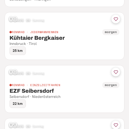
08
AUG 26
·
Samstag
morgen
RENNRAD · JEDERMANNRENNEN
Kühtaier Bergkaiser
Innsbruck · Tirol
25 km
08
AUG 26
·
Samstag
morgen
RENNRAD · EINZELZEITFAHREN
EZF Seibersdorf
Seibersdorf · Niederösterreich
22 km
09
AUG 26
·
Sonntag