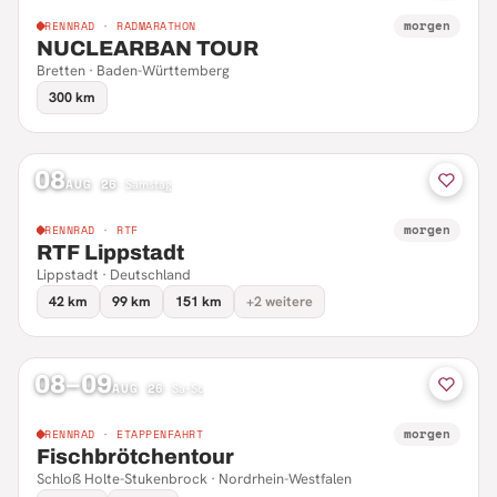
morgen
RENNRAD · RADMARATHON
NUCLEARBAN TOUR
Bretten · Baden-Württemberg
300 km
08
AUG 26
·
Samstag
morgen
RENNRAD · RTF
RTF Lippstadt
Lippstadt · Deutschland
42 km
99 km
151 km
+2 weitere
08–09
AUG 26
·
Sa–So
morgen
RENNRAD · ETAPPENFAHRT
Fischbrötchentour
Schloß Holte-Stukenbrock · Nordrhein-Westfalen