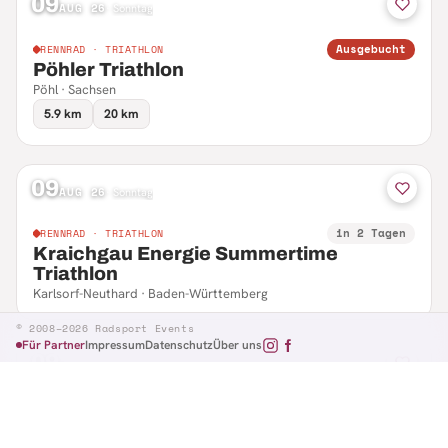
09
AUG 26
·
Sonntag
Ausgebucht
RENNRAD · TRIATHLON
Pöhler Triathlon
Pöhl · Sachsen
5.9 km
20 km
09
AUG 26
·
Sonntag
in 2 Tagen
RENNRAD · TRIATHLON
Kraichgau Energie Summertime
Triathlon
Karlsorf-Neuthard · Baden-Württemberg
© 2008–2026 Radsport Events
Für Partner
Impressum
Datenschutz
Über uns
09
AUG 26
·
Sonntag
in 2 Tagen
RENNRAD · RTF
Hennefer Radsporttag
Hennef · Nordrhein-Westfalen