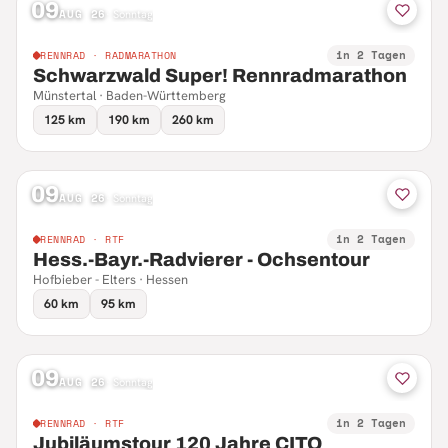
09
AUG 26
·
Sonntag
in 2 Tagen
RENNRAD · RADMARATHON
Schwarzwald Super! Rennradmarathon
Münstertal · Baden-Württemberg
125 km
190 km
260 km
09
AUG 26
·
Sonntag
in 2 Tagen
RENNRAD · RTF
Hess.-Bayr.-Radvierer - Ochsentour
Hofbieber - Elters · Hessen
60 km
95 km
09
AUG 26
·
Sonntag
in 2 Tagen
RENNRAD · RTF
Jubiläumstour 120 Jahre CITO