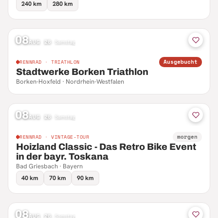
240 km
280 km
08
AUG 26
·
Samstag
Ausgebucht
RENNRAD · TRIATHLON
Stadtwerke Borken Triathlon
Borken-Hoxfeld · Nordrhein-Westfalen
08
AUG 26
·
Samstag
morgen
RENNRAD · VINTAGE-TOUR
Hoizland Classic - Das Retro Bike Event
in der bayr. Toskana
Bad Griesbach · Bayern
40 km
70 km
90 km
08
AUG 26
·
Samstag