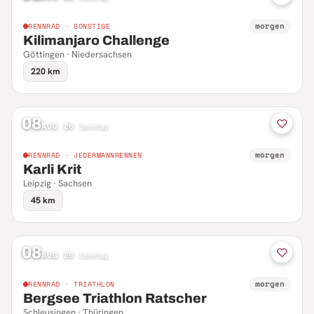
morgen
RENNRAD · SONSTIGE
Kilimanjaro Challenge
Göttingen · Niedersachsen
220 km
08
AUG 26
·
Samstag
morgen
RENNRAD · JEDERMANNRENNEN
Karli Krit
Leipzig · Sachsen
45 km
08
AUG 26
·
Samstag
morgen
RENNRAD · TRIATHLON
Bergsee Triathlon Ratscher
Schleusingen · Thüringen