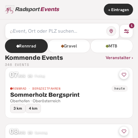
Radsport
Events
+ Eintragen
1
⌕
Rennrad
Gravel
MTB
Kommende Events
Veranstalter ›
346
EVENTS
07
AUG 26
·
Freitag
heute
RENNRAD · BERGZEITFAHREN
Sommerholz Bergsprint
Oberhofen · Oberösterreich
3 km
4 km
08
AUG 26
·
Samstag