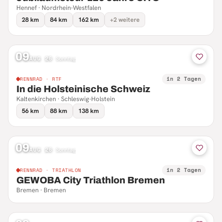
Hennef · Nordrhein-Westfalen
28 km
84 km
162 km
+2 weitere
09
AUG 26
·
Sonntag
in 2 Tagen
RENNRAD · RTF
In die Holsteinische Schweiz
Kaltenkirchen · Schleswig-Holstein
56 km
88 km
138 km
09
AUG 26
·
Sonntag
in 2 Tagen
RENNRAD · TRIATHLON
GEWOBA City Triathlon Bremen
Bremen · Bremen