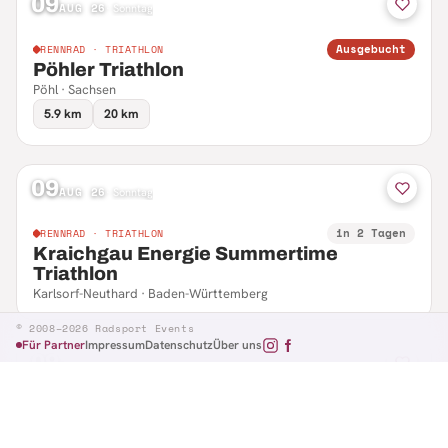
09
AUG 26
·
Sonntag
Ausgebucht
RENNRAD · TRIATHLON
Pöhler Triathlon
Pöhl · Sachsen
5.9 km
20 km
09
AUG 26
·
Sonntag
in 2 Tagen
RENNRAD · TRIATHLON
Kraichgau Energie Summertime
Triathlon
Karlsorf-Neuthard · Baden-Württemberg
© 2008–2026 Radsport Events
Für Partner
Impressum
Datenschutz
Über uns
09
AUG 26
·
Sonntag
in 2 Tagen
RENNRAD · RTF
Hennefer Radsporttag
Hennef · Nordrhein-Westfalen