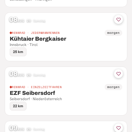
08
AUG 26
·
Samstag
morgen
RENNRAD · JEDERMANNRENNEN
Kühtaier Bergkaiser
Innsbruck · Tirol
25 km
08
AUG 26
·
Samstag
morgen
RENNRAD · EINZELZEITFAHREN
EZF Seibersdorf
Seibersdorf · Niederösterreich
22 km
09
AUG 26
·
Sonntag