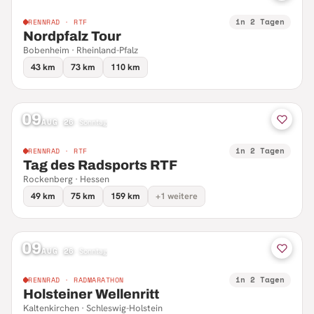
in 2 Tagen
RENNRAD · RTF
Nordpfalz Tour
Bobenheim · Rheinland-Pfalz
43 km
73 km
110 km
09
AUG 26
·
Sonntag
in 2 Tagen
RENNRAD · RTF
Tag des Radsports RTF
Rockenberg · Hessen
49 km
75 km
159 km
+1 weitere
09
AUG 26
·
Sonntag
in 2 Tagen
RENNRAD · RADMARATHON
Holsteiner Wellenritt
Kaltenkirchen · Schleswig-Holstein