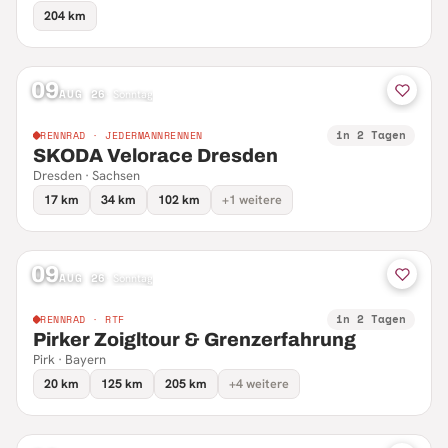
204 km
09
AUG 26
·
Sonntag
in 2 Tagen
RENNRAD · JEDERMANNRENNEN
SKODA Velorace Dresden
Dresden · Sachsen
17 km
34 km
102 km
+1 weitere
09
AUG 26
·
Sonntag
in 2 Tagen
RENNRAD · RTF
Pirker Zoigltour & Grenzerfahrung
Pirk · Bayern
20 km
125 km
205 km
+4 weitere