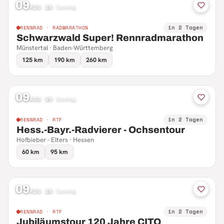
09
AUG 26
·
Sonntag
in 2 Tagen
RENNRAD · RADMARATHON
Schwarzwald Super! Rennradmarathon
Münstertal · Baden-Württemberg
125 km
190 km
260 km
09
AUG 26
·
Sonntag
in 2 Tagen
RENNRAD · RTF
Hess.-Bayr.-Radvierer - Ochsentour
Hofbieber - Elters · Hessen
60 km
95 km
09
AUG 26
·
Sonntag
in 2 Tagen
RENNRAD · RTF
Jubiläumstour 120 Jahre CITO