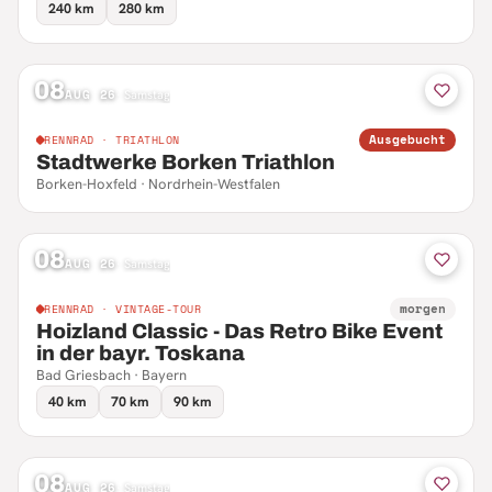
240 km
280 km
08
AUG 26
·
Samstag
Ausgebucht
RENNRAD · TRIATHLON
Stadtwerke Borken Triathlon
Borken-Hoxfeld · Nordrhein-Westfalen
08
AUG 26
·
Samstag
morgen
RENNRAD · VINTAGE-TOUR
Hoizland Classic - Das Retro Bike Event
in der bayr. Toskana
Bad Griesbach · Bayern
40 km
70 km
90 km
08
AUG 26
·
Samstag