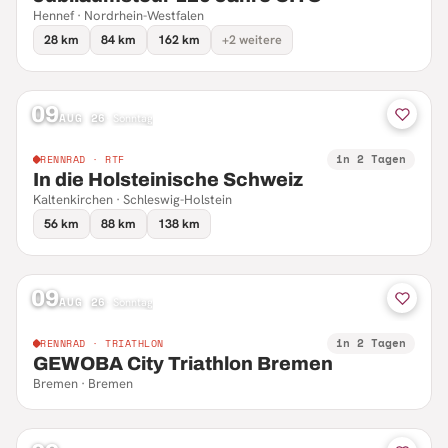
Hennef · Nordrhein-Westfalen
28 km
84 km
162 km
+2 weitere
09
AUG 26
·
Sonntag
in 2 Tagen
RENNRAD · RTF
In die Holsteinische Schweiz
Kaltenkirchen · Schleswig-Holstein
56 km
88 km
138 km
09
AUG 26
·
Sonntag
in 2 Tagen
RENNRAD · TRIATHLON
GEWOBA City Triathlon Bremen
Bremen · Bremen