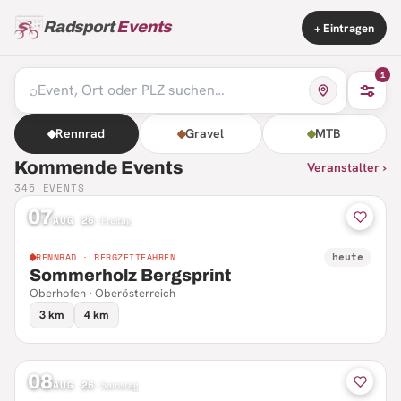
Radsport
Events
+ Eintragen
1
⌕
Rennrad
Gravel
MTB
Kommende Events
Veranstalter ›
345
EVENTS
07
AUG 26
·
Freitag
heute
RENNRAD · BERGZEITFAHREN
Sommerholz Bergsprint
Oberhofen · Oberösterreich
3 km
4 km
08
AUG 26
·
Samstag