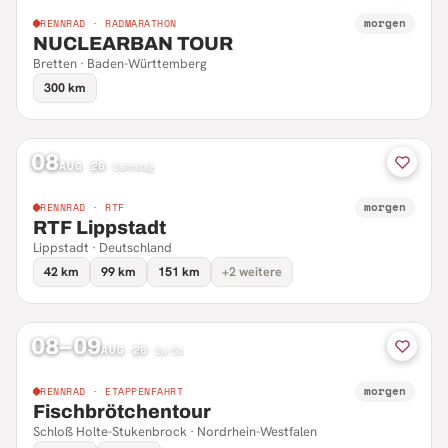
morgen
RENNRAD · RADMARATHON
NUCLEARBAN TOUR
Bretten · Baden-Württemberg
300 km
08
AUG 26
·
Samstag
morgen
RENNRAD · RTF
RTF Lippstadt
Lippstadt · Deutschland
42 km
99 km
151 km
+2 weitere
08–09
AUG 26
·
Sa–So
morgen
RENNRAD · ETAPPENFAHRT
Fischbrötchentour
Schloß Holte-Stukenbrock · Nordrhein-Westfalen