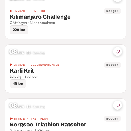
morgen
RENNRAD · SONSTIGE
Kilimanjaro Challenge
Göttingen · Niedersachsen
220 km
08
AUG 26
·
Samstag
morgen
RENNRAD · JEDERMANNRENNEN
Karli Krit
Leipzig · Sachsen
45 km
08
AUG 26
·
Samstag
morgen
RENNRAD · TRIATHLON
Bergsee Triathlon Ratscher
Schleusingen · Thüringen