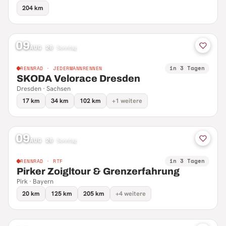
204 km
09
AUG 26
·
Sonntag
in 3 Tagen
RENNRAD · JEDERMANNRENNEN
SKODA Velorace Dresden
Dresden · Sachsen
17 km
34 km
102 km
+1 weitere
09
AUG 26
·
Sonntag
in 3 Tagen
RENNRAD · RTF
Pirker Zoigltour & Grenzerfahrung
Pirk · Bayern
20 km
125 km
205 km
+4 weitere