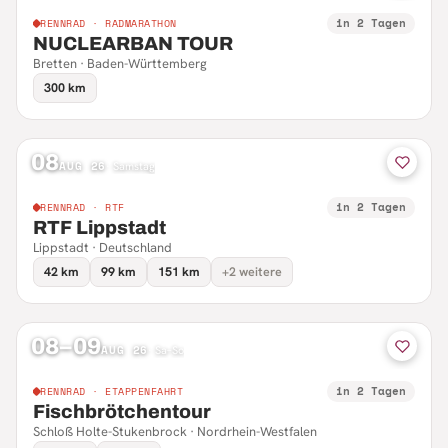
in 2 Tagen
RENNRAD · RADMARATHON
NUCLEARBAN TOUR
Bretten · Baden-Württemberg
300 km
08
AUG 26
·
Samstag
in 2 Tagen
RENNRAD · RTF
RTF Lippstadt
Lippstadt · Deutschland
42 km
99 km
151 km
+2 weitere
08–09
AUG 26
·
Sa–So
in 2 Tagen
RENNRAD · ETAPPENFAHRT
Fischbrötchentour
Schloß Holte-Stukenbrock · Nordrhein-Westfalen