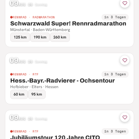
09
AUG 26
·
Sonntag
in 3 Tagen
RENNRAD · RADMARATHON
Schwarzwald Super! Rennradmarathon
Münstertal · Baden-Württemberg
125 km
190 km
260 km
09
AUG 26
·
Sonntag
in 3 Tagen
RENNRAD · RTF
Hess.-Bayr.-Radvierer - Ochsentour
Hofbieber - Elters · Hessen
60 km
95 km
09
AUG 26
·
Sonntag
in 3 Tagen
RENNRAD · RTF
Jubiläumstour 120 Jahre CITO