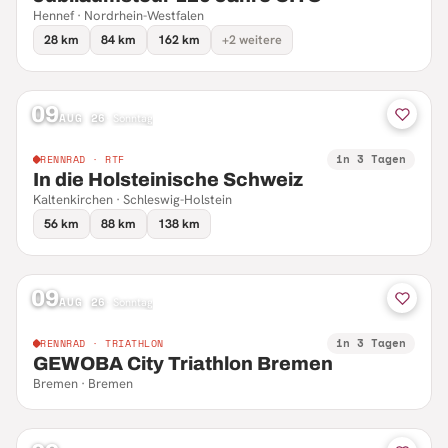
Hennef · Nordrhein-Westfalen
28 km
84 km
162 km
+2 weitere
09
AUG 26
·
Sonntag
in 3 Tagen
RENNRAD · RTF
In die Holsteinische Schweiz
Kaltenkirchen · Schleswig-Holstein
56 km
88 km
138 km
09
AUG 26
·
Sonntag
in 3 Tagen
RENNRAD · TRIATHLON
GEWOBA City Triathlon Bremen
Bremen · Bremen