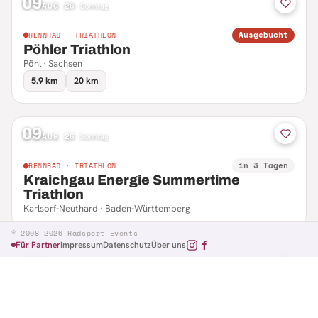
09
AUG 26
·
Sonntag
Ausgebucht
RENNRAD · TRIATHLON
Pöhler Triathlon
Pöhl · Sachsen
5.9 km
20 km
09
AUG 26
·
Sonntag
in 3 Tagen
RENNRAD · TRIATHLON
Kraichgau Energie Summertime
Triathlon
Karlsorf-Neuthard · Baden-Württemberg
© 2008–2026 Radsport Events
Für Partner
Impressum
Datenschutz
Über uns
09
AUG 26
·
Sonntag
in 3 Tagen
RENNRAD · RTF
Hennefer Radsporttag
Hennef · Nordrhein-Westfalen