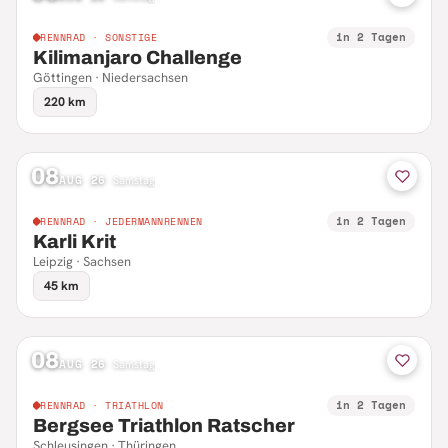
in 2 Tagen
RENNRAD · SONSTIGE
Kilimanjaro Challenge
Göttingen · Niedersachsen
220 km
08
AUG 26
·
Samstag
in 2 Tagen
RENNRAD · JEDERMANNRENNEN
Karli Krit
Leipzig · Sachsen
45 km
08
AUG 26
·
Samstag
in 2 Tagen
RENNRAD · TRIATHLON
Bergsee Triathlon Ratscher
Schleusingen · Thüringen