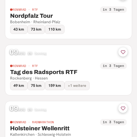
in 3 Tagen
RENNRAD · RTF
Nordpfalz Tour
Bobenheim · Rheinland-Pfalz
43 km
73 km
110 km
09
AUG 26
·
Sonntag
in 3 Tagen
RENNRAD · RTF
Tag des Radsports RTF
Rockenberg · Hessen
49 km
75 km
159 km
+1 weitere
09
AUG 26
·
Sonntag
in 3 Tagen
RENNRAD · RADMARATHON
Holsteiner Wellenritt
Kaltenkirchen · Schleswig-Holstein