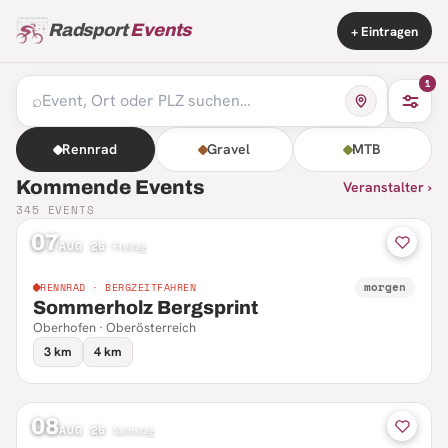
Radsport
Events
+ Eintragen
1
⌕
Rennrad
Gravel
MTB
Kommende Events
Veranstalter ›
345
EVENTS
07
AUG 26
·
Freitag
morgen
RENNRAD · BERGZEITFAHREN
Sommerholz Bergsprint
Oberhofen · Oberösterreich
3 km
4 km
08
AUG 26
·
Samstag