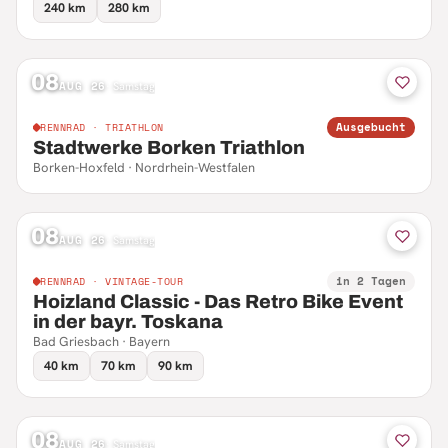
240 km
280 km
08
AUG 26
·
Samstag
Ausgebucht
RENNRAD · TRIATHLON
Stadtwerke Borken Triathlon
Borken-Hoxfeld · Nordrhein-Westfalen
08
AUG 26
·
Samstag
in 2 Tagen
RENNRAD · VINTAGE-TOUR
Hoizland Classic - Das Retro Bike Event
in der bayr. Toskana
Bad Griesbach · Bayern
40 km
70 km
90 km
08
AUG 26
·
Samstag