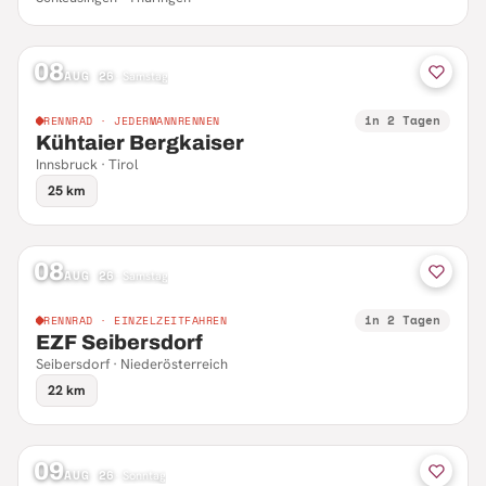
08
AUG 26
·
Samstag
in 2 Tagen
RENNRAD · JEDERMANNRENNEN
Kühtaier Bergkaiser
Innsbruck · Tirol
25 km
08
AUG 26
·
Samstag
in 2 Tagen
RENNRAD · EINZELZEITFAHREN
EZF Seibersdorf
Seibersdorf · Niederösterreich
22 km
09
AUG 26
·
Sonntag