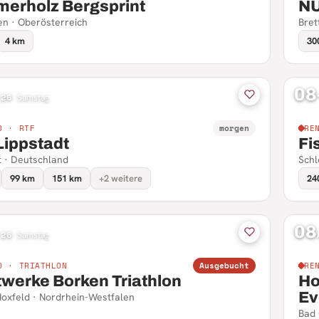
erholz Bergsprint
N
n · Oberösterreich
Bret
4 km
30
08
 26
·
Samstag
D · RTF
morgen
RE
Lippstadt
Fi
t · Deutschland
Schl
99 km
151 km
+2 weitere
24
08
 26
·
Samstag
D · TRIATHLON
Ausgebucht
RE
twerke Borken Triathlon
Ho
Ev
oxfeld · Nordrhein-Westfalen
Bad 