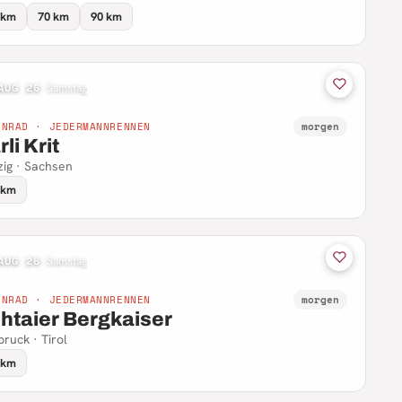
 km
70 km
90 km
AUG 26
·
Samstag
NNRAD · JEDERMANNRENNEN
morgen
li Krit
zig · Sachsen
 km
AUG 26
·
Samstag
NNRAD · JEDERMANNRENNEN
morgen
htaier Bergkaiser
bruck · Tirol
 km