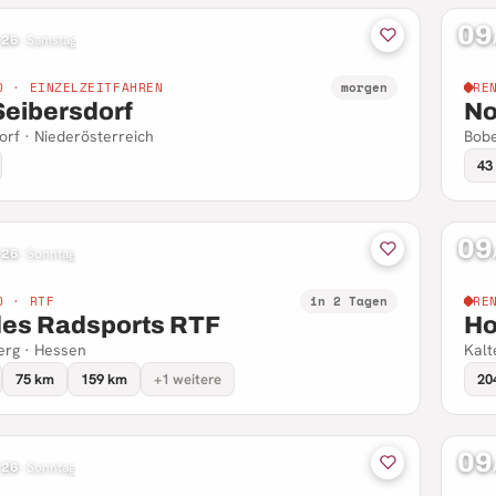
09
 26
·
Samstag
D · EINZELZEITFAHREN
morgen
RE
Seibersdorf
No
orf · Niederösterreich
Bobe
43
09
 26
·
Sonntag
D · RTF
in 2 Tagen
RE
des Radsports RTF
Ho
rg · Hessen
Kalt
75 km
159 km
+1 weitere
20
09
 26
·
Sonntag