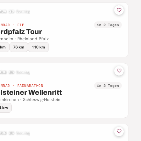
AUG 26
·
Sonntag
NNRAD · RTF
in 2 Tagen
rdpfalz Tour
nheim · Rheinland-Pfalz
 km
73 km
110 km
AUG 26
·
Sonntag
NNRAD · RADMARATHON
in 2 Tagen
lsteiner Wellenritt
enkirchen · Schleswig-Holstein
4 km
AUG 26
·
Sonntag