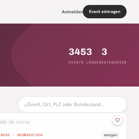
Anmelden
Event eintragen
345
3
3
EVENTS
LÄNDER
KATEGORIEN
⌕
AUG 26
·
Samstag
NNRAD · RADMARATHON
morgen