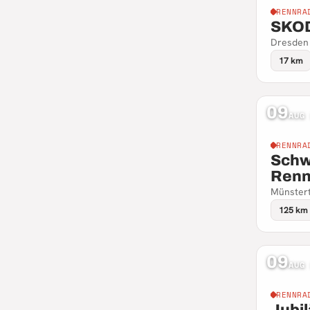
RENNRA
SKOD
Dresden
17 km
09
AUG
RENNRA
Schw
Renn
Münster
125 km
09
AUG
RENNRA
Jubi