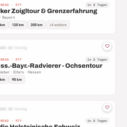
NNRAD · RTF
in 2 Tagen
rker Zoigltour & Grenzerfahrung
 · Bayern
 km
125 km
205 km
+4 weitere
AUG 26
·
Sonntag
NNRAD · RTF
in 2 Tagen
ss.-Bayr.-Radvierer - Ochsentour
ieber - Elters · Hessen
 km
95 km
AUG 26
·
Sonntag
NNRAD · RTF
in 2 Tagen
 die Holsteinische Schweiz