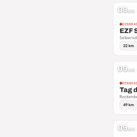
08
AUG
RENNRA
EZF 
Seibersd
22 km
09
AUG
RENNRA
Tag 
Rockenbe
49 km
09
AUG