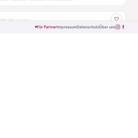
AUG 26
·
Sonntag
Für Partner
Impressum
Datenschutz
Über uns
B · RENNRAD · GRAVEL · VOLKSRADFAHREN
in 2 Tagen
owUp Brugg Regio
g · Aargau
 km
AUG 26
·
Mittwoch
NNRAD · EINZELZEITFAHREN
in 5 Tagen
itfahren 'op d'r Panzerstross' #7
 · Nordrhein-Westfalen
.5 km
–16