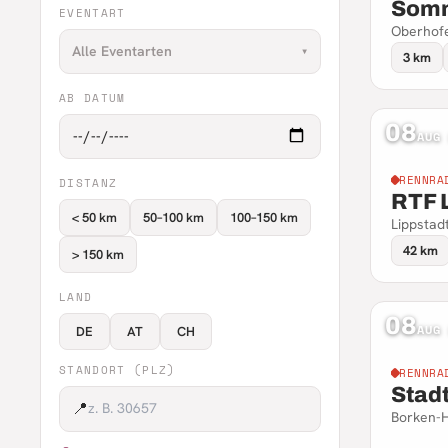
Somm
EVENTART
Oberhofe
Alle Eventarten
▾
3 km
AB DATUM
08
AUG
RENNRA
DISTANZ
RTF 
< 50 km
50–100 km
100–150 km
Lippstad
42 km
> 150 km
LAND
08
AUG
DE
AT
CH
STANDORT (PLZ)
RENNRA
Stad
📍
Borken-H