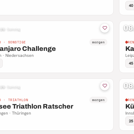
40
08
 26
·
Samstag
D · SONSTIGE
morgen
RE
manjaro Challenge
Kar
n · Niedersachsen
Leip
45
08
 26
·
Samstag
D · TRIATHLON
morgen
RE
see Triathlon Ratscher
Kü
ngen · Thüringen
Inns
25