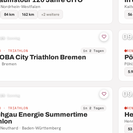
 Nordrhein-Westfalen
Kalt
84 km
162 km
+2 weitere
56
09
 26
·
Sonntag
D · TRIATHLON
in 2 Tagen
RE
BA City Triathlon Bremen
Pö
· Bremen
Pöhl
5.
09
 26
·
Sonntag
D · TRIATHLON
in 2 Tagen
RE
chgau Energie Summertime
He
hlon
Henn
-Neuthard · Baden-Württemberg
53