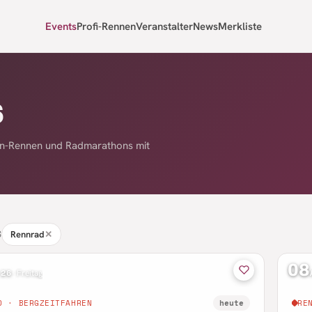
Events
Profi-Rennen
Veranstalter
News
Merkliste
6
nn-Rennen und Radmarathons mit
S
Rennrad
✕
08
 26
·
Freitag
D · BERGZEITFAHREN
heute
RE