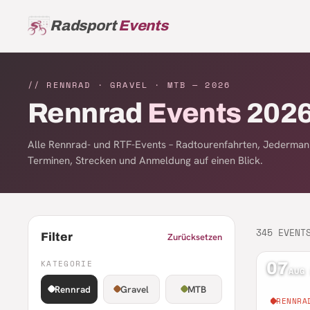
Radsport
Events
// RENNRAD · GRAVEL · MTB —
2026
Rennrad
Events
202
Alle Rennrad- und RTF-Events – Radtourenfahrten, Jederma
Terminen, Strecken und Anmeldung auf einen Blick.
345
EVENT
Filter
Zurücksetzen
KATEGORIE
07
AUG
Rennrad
Gravel
MTB
RENNRA