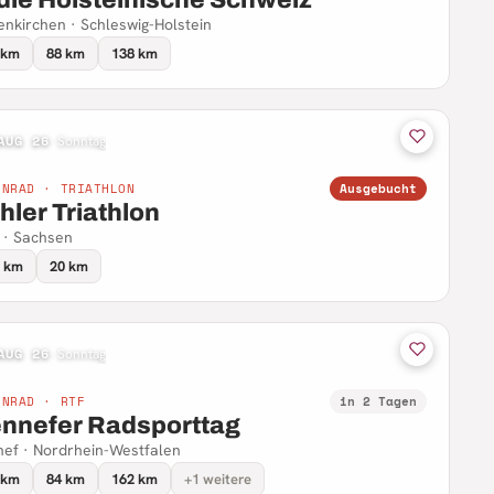
enkirchen · Schleswig-Holstein
 km
88 km
138 km
AUG 26
·
Sonntag
NNRAD · TRIATHLON
Ausgebucht
hler Triathlon
 · Sachsen
9 km
20 km
AUG 26
·
Sonntag
NNRAD · RTF
in 2 Tagen
nnefer Radsporttag
ef · Nordrhein-Westfalen
 km
84 km
162 km
+1 weitere