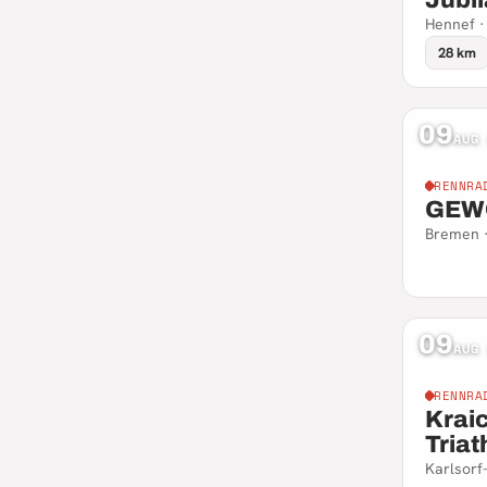
Hennef ·
28 km
09
AUG
RENNRA
GEWO
Bremen 
09
AUG
RENNRA
Krai
Triat
Karlsorf