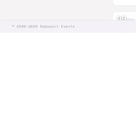
09
AUG
© 2008–2026 Radsport Events
RENNRA
Dilli
Bad Zurz
51 km
10–
RENNRA
Race
St. Geor
2200 k
12