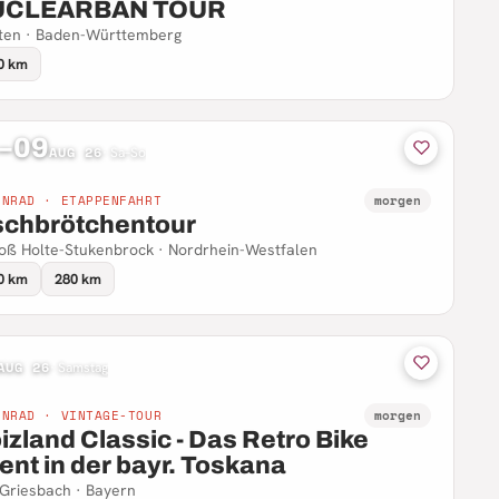
UCLEARBAN TOUR
ten · Baden-Württemberg
0 km
–09
AUG 26
·
Sa–So
NNRAD · ETAPPENFAHRT
morgen
schbrötchentour
oß Holte-Stukenbrock · Nordrhein-Westfalen
0 km
280 km
AUG 26
·
Samstag
NNRAD · VINTAGE-TOUR
morgen
izland Classic - Das Retro Bike
ent in der bayr. Toskana
Griesbach · Bayern