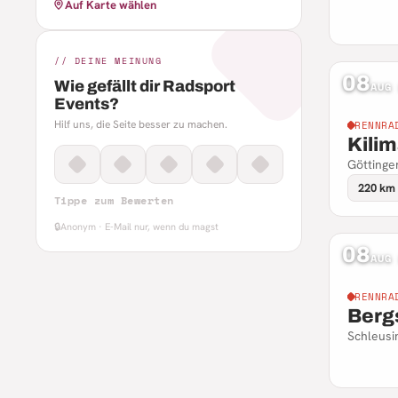
Auf Karte wählen
// DEINE MEINUNG
08
Wie gefällt dir Radsport
AUG
Events?
Hilf uns, die Seite besser zu machen.
RENNRA
Kili
Göttinge
220 km
Tippe zum Bewerten
🔒
Anonym · E-Mail nur, wenn du magst
08
AUG
RENNRA
Berg
Schleusi