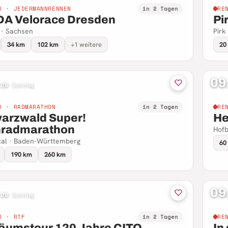
D · JEDERMANNRENNEN
in 2 Tagen
RE
A Velorace Dresden
Pi
 · Sachsen
Pirk
34 km
102 km
+1 weitere
20
09
 26
·
Sonntag
D · RADMARATHON
in 2 Tagen
RE
arzwald Super!
He
radmarathon
Hofb
tal · Baden-Württemberg
60
190 km
260 km
09
 26
·
Sonntag
D · RTF
in 2 Tagen
RE
läumstour 120 Jahre CITO
In