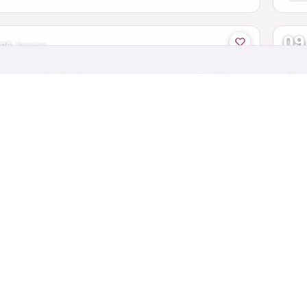
09
 26
·
Sonntag
D · JEDERMANNRENNEN
in 2 Tagen
MT
er Classic - Gipfel Granfondo
sl
ach · Aargau
Brug
80 km
131 km
33
16
12
AUG 26
·
Mo–So
D · RADMARATHON
in 3 Tagen
RE
 around Austria
Ze
gen im Attergau · Oberösterreich
Köln
m
16
12