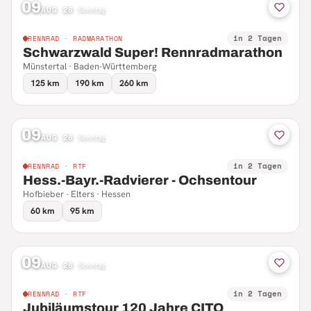
09
AUG 26
·
Sonntag
in 2 Tagen
RENNRAD · RADMARATHON
Schwarzwald Super! Rennradmarathon
Münstertal · Baden-Württemberg
125 km
190 km
260 km
09
AUG 26
·
Sonntag
in 2 Tagen
RENNRAD · RTF
Hess.-Bayr.-Radvierer - Ochsentour
Hofbieber - Elters · Hessen
60 km
95 km
09
AUG 26
·
Sonntag
in 2 Tagen
RENNRAD · RTF
Jubiläumstour 120 Jahre CITO