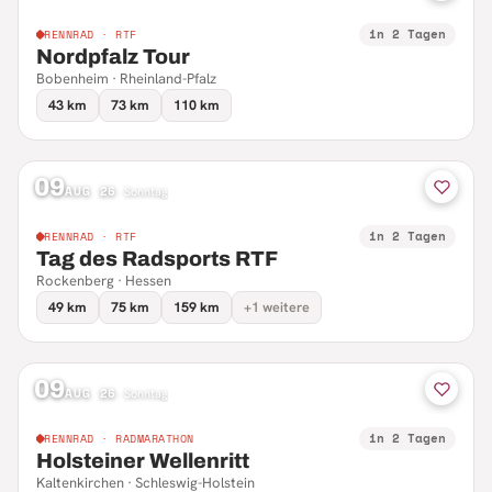
in 2 Tagen
RENNRAD · RTF
Nordpfalz Tour
Bobenheim · Rheinland-Pfalz
43 km
73 km
110 km
09
AUG 26
·
Sonntag
in 2 Tagen
RENNRAD · RTF
Tag des Radsports RTF
Rockenberg · Hessen
49 km
75 km
159 km
+1 weitere
09
AUG 26
·
Sonntag
in 2 Tagen
RENNRAD · RADMARATHON
Holsteiner Wellenritt
Kaltenkirchen · Schleswig-Holstein