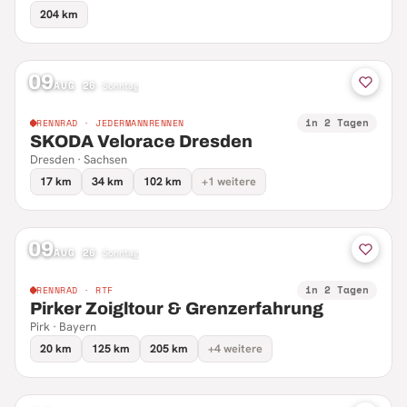
204 km
09
AUG 26
·
Sonntag
in 2 Tagen
RENNRAD · JEDERMANNRENNEN
SKODA Velorace Dresden
Dresden · Sachsen
17 km
34 km
102 km
+1 weitere
09
AUG 26
·
Sonntag
in 2 Tagen
RENNRAD · RTF
Pirker Zoigltour & Grenzerfahrung
Pirk · Bayern
20 km
125 km
205 km
+4 weitere