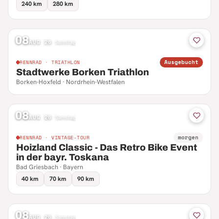
240 km
280 km
08
AUG 26
·
Samstag
Ausgebucht
RENNRAD · TRIATHLON
Stadtwerke Borken Triathlon
Borken-Hoxfeld · Nordrhein-Westfalen
08
AUG 26
·
Samstag
morgen
RENNRAD · VINTAGE-TOUR
Hoizland Classic - Das Retro Bike Event
in der bayr. Toskana
Bad Griesbach · Bayern
40 km
70 km
90 km
08
AUG 26
·
Samstag