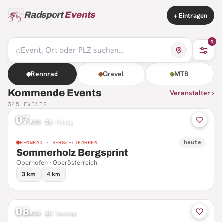
Radsport
Events
+ Eintragen
1
⌕
Rennrad
Gravel
MTB
Kommende Events
Veranstalter ›
345
EVENTS
07
AUG 26
·
Freitag
heute
RENNRAD · BERGZEITFAHREN
Sommerholz Bergsprint
Oberhofen · Oberösterreich
3 km
4 km
08
AUG 26
·
Samstag