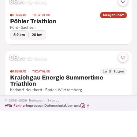
09
AUG 26
·
Sonntag
Ausgebucht
RENNRAD · TRIATHLON
Pöhler Triathlon
Pöhl · Sachsen
5.9 km
20 km
09
AUG 26
·
Sonntag
in 2 Tagen
RENNRAD · TRIATHLON
Kraichgau Energie Summertime
Triathlon
Karlsorf-Neuthard · Baden-Württemberg
© 2008–2026 Radsport Events
Für Partner
Impressum
Datenschutz
Über uns
09
AUG 26
·
Sonntag
in 2 Tagen
RENNRAD · RTF
Hennefer Radsporttag
Hennef · Nordrhein-Westfalen