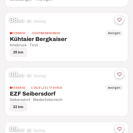
08
AUG 26
·
Samstag
morgen
RENNRAD · JEDERMANNRENNEN
Kühtaier Bergkaiser
Innsbruck · Tirol
25 km
08
AUG 26
·
Samstag
morgen
RENNRAD · EINZELZEITFAHREN
EZF Seibersdorf
Seibersdorf · Niederösterreich
22 km
09
AUG 26
·
Sonntag