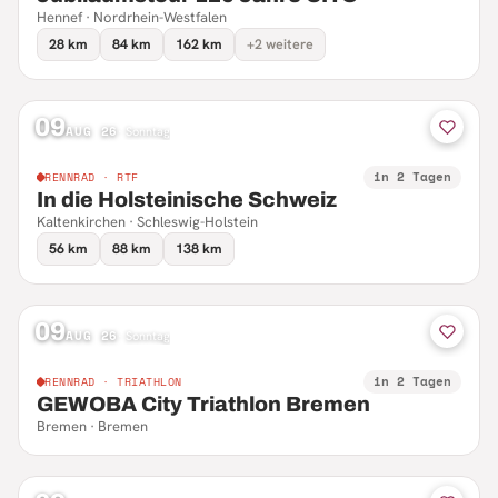
Hennef · Nordrhein-Westfalen
28 km
84 km
162 km
+2 weitere
09
AUG 26
·
Sonntag
in 2 Tagen
RENNRAD · RTF
In die Holsteinische Schweiz
Kaltenkirchen · Schleswig-Holstein
56 km
88 km
138 km
09
AUG 26
·
Sonntag
in 2 Tagen
RENNRAD · TRIATHLON
GEWOBA City Triathlon Bremen
Bremen · Bremen