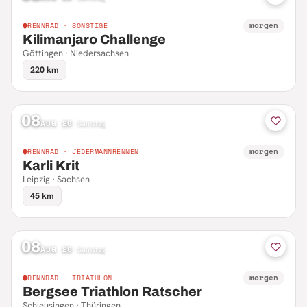
morgen
RENNRAD · SONSTIGE
Kilimanjaro Challenge
Göttingen · Niedersachsen
220 km
08
AUG 26
·
Samstag
morgen
RENNRAD · JEDERMANNRENNEN
Karli Krit
Leipzig · Sachsen
45 km
08
AUG 26
·
Samstag
morgen
RENNRAD · TRIATHLON
Bergsee Triathlon Ratscher
Schleusingen · Thüringen