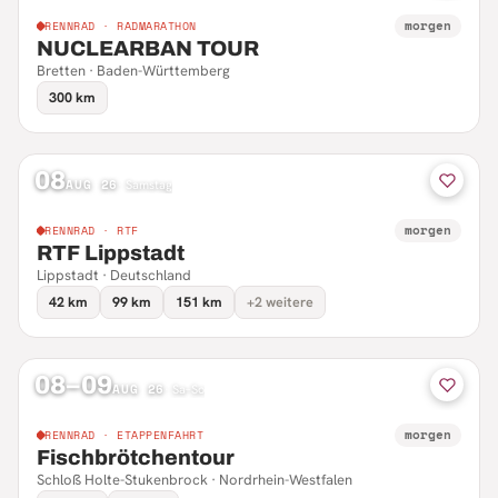
morgen
RENNRAD · RADMARATHON
NUCLEARBAN TOUR
Bretten · Baden-Württemberg
300 km
08
AUG 26
·
Samstag
morgen
RENNRAD · RTF
RTF Lippstadt
Lippstadt · Deutschland
42 km
99 km
151 km
+2 weitere
08–09
AUG 26
·
Sa–So
morgen
RENNRAD · ETAPPENFAHRT
Fischbrötchentour
Schloß Holte-Stukenbrock · Nordrhein-Westfalen