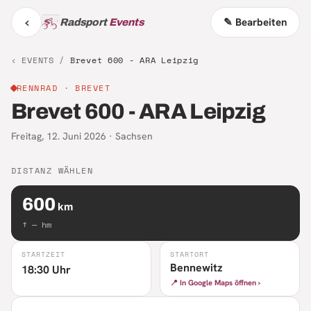
‹
✎ Bearbeiten
Radsport
Events
‹ EVENTS /
Brevet 600 - ARA Leipzig
RENNRAD
· BREVET
Brevet 600 - ARA Leipzig
Freitag, 12. Juni 2026
·
Sachsen
DISTANZ WÄHLEN
600
km
↑
—
hm
STARTZEIT
STARTORT
Bennewitz
18:30 Uhr
📍 In Google Maps öffnen ›