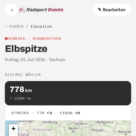
‹
✎ Bearbeiten
Radsport
Events
‹ EVENTS /
Elbspitze
RENNRAD
· RADMARATHON
Elbspitze
Freitag, 03. Juli 2026
·
Sachsen
DISTANZ WÄHLEN
778
km
↑
11900
hm
STRECKE ·
778 KM · 11900 HM
+