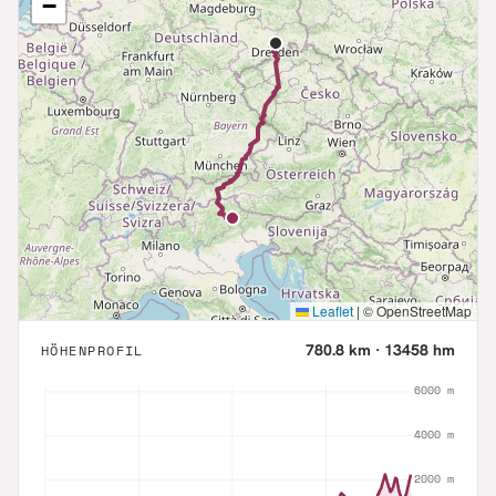
−
Leaflet
|
© OpenStreetMap
780.8
km ·
13458
hm
HÖHENPROFIL