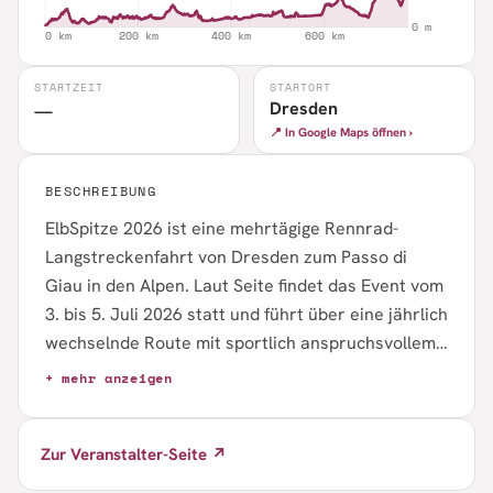
STARTZEIT
STARTORT
Dresden
—
📍 In Google Maps öffnen ›
BESCHREIBUNG
ElbSpitze 2026 ist eine mehrtägige Rennrad-
Langstreckenfahrt von Dresden zum Passo di
Giau in den Alpen. Laut Seite findet das Event vom
3. bis 5. Juli 2026 statt und führt über eine jährlich
wechselnde Route mit sportlich anspruchsvollem
Charakter. Genannt werden für 2026 778
+ mehr anzeigen
Kilometer und 11.900 Höhenmeter, begleitet von
Verpflegung und Supportfahrzeugen. Die
Zur Veranstalter-Seite ↗
Veranstaltung richtet sich an gut vorbereitete,
ambitionierte Rennradfahrer; die Anmeldung ist