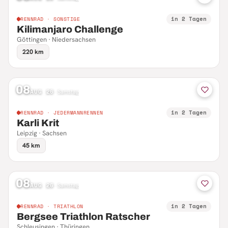
in 2 Tagen
RENNRAD · SONSTIGE
Kilimanjaro Challenge
Göttingen · Niedersachsen
220 km
08
AUG 26
·
Samstag
in 2 Tagen
RENNRAD · JEDERMANNRENNEN
Karli Krit
Leipzig · Sachsen
45 km
08
AUG 26
·
Samstag
in 2 Tagen
RENNRAD · TRIATHLON
Bergsee Triathlon Ratscher
Schleusingen · Thüringen