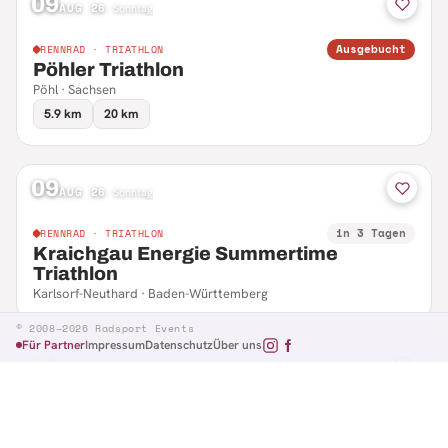
09
AUG 26
·
Sonntag
Ausgebucht
RENNRAD · TRIATHLON
Pöhler Triathlon
Pöhl · Sachsen
5.9 km
20 km
09
AUG 26
·
Sonntag
in 3 Tagen
RENNRAD · TRIATHLON
Kraichgau Energie Summertime
Triathlon
Karlsorf-Neuthard · Baden-Württemberg
© 2008–2026 Radsport Events
Für Partner
Impressum
Datenschutz
Über uns
09
AUG 26
·
Sonntag
in 3 Tagen
RENNRAD · RTF
Hennefer Radsporttag
Hennef · Nordrhein-Westfalen