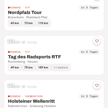
in 3 Tagen
RENNRAD · RTF
Nordpfalz Tour
Bobenheim · Rheinland-Pfalz
43 km
73 km
110 km
09
AUG 26
·
Sonntag
in 3 Tagen
RENNRAD · RTF
Tag des Radsports RTF
Rockenberg · Hessen
49 km
75 km
159 km
+1 weitere
09
AUG 26
·
Sonntag
in 3 Tagen
RENNRAD · RADMARATHON
Holsteiner Wellenritt
Kaltenkirchen · Schleswig-Holstein