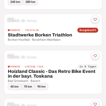
240 km
280 km
08
AUG 26
·
Samstag
Ausgebucht
RENNRAD · TRIATHLON
Stadtwerke Borken Triathlon
Borken-Hoxfeld · Nordrhein-Westfalen
08
AUG 26
·
Samstag
in 2 Tagen
RENNRAD · VINTAGE-TOUR
Hoizland Classic - Das Retro Bike Event
in der bayr. Toskana
Bad Griesbach · Bayern
40 km
70 km
90 km
08
AUG 26
·
Samstag