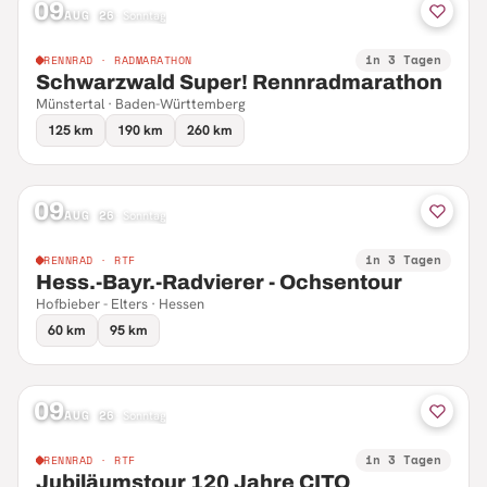
09
AUG 26
·
Sonntag
in 3 Tagen
RENNRAD · RADMARATHON
Schwarzwald Super! Rennradmarathon
Münstertal · Baden-Württemberg
125 km
190 km
260 km
09
AUG 26
·
Sonntag
in 3 Tagen
RENNRAD · RTF
Hess.-Bayr.-Radvierer - Ochsentour
Hofbieber - Elters · Hessen
60 km
95 km
09
AUG 26
·
Sonntag
in 3 Tagen
RENNRAD · RTF
Jubiläumstour 120 Jahre CITO