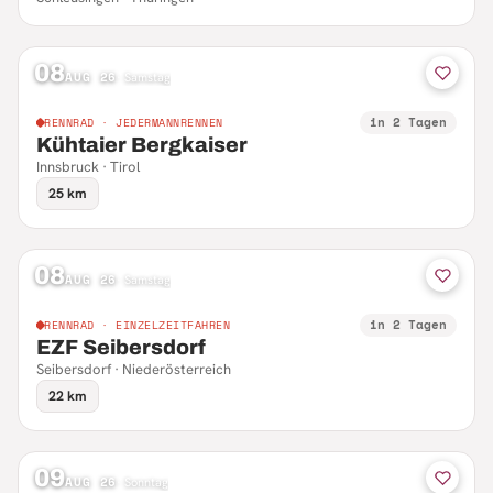
08
AUG 26
·
Samstag
in 2 Tagen
RENNRAD · JEDERMANNRENNEN
Kühtaier Bergkaiser
Innsbruck · Tirol
25 km
08
AUG 26
·
Samstag
in 2 Tagen
RENNRAD · EINZELZEITFAHREN
EZF Seibersdorf
Seibersdorf · Niederösterreich
22 km
09
AUG 26
·
Sonntag