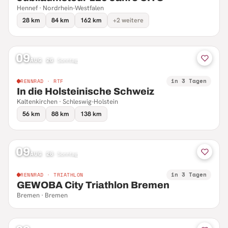
Hennef · Nordrhein-Westfalen
28 km
84 km
162 km
+2 weitere
09
AUG 26
·
Sonntag
in 3 Tagen
RENNRAD · RTF
In die Holsteinische Schweiz
Kaltenkirchen · Schleswig-Holstein
56 km
88 km
138 km
09
AUG 26
·
Sonntag
in 3 Tagen
RENNRAD · TRIATHLON
GEWOBA City Triathlon Bremen
Bremen · Bremen