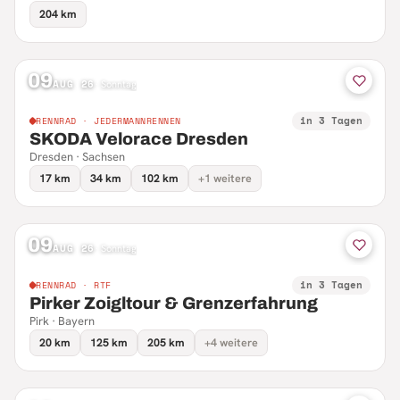
204 km
09
AUG 26
·
Sonntag
in 3 Tagen
RENNRAD · JEDERMANNRENNEN
SKODA Velorace Dresden
Dresden · Sachsen
17 km
34 km
102 km
+1 weitere
09
AUG 26
·
Sonntag
in 3 Tagen
RENNRAD · RTF
Pirker Zoigltour & Grenzerfahrung
Pirk · Bayern
20 km
125 km
205 km
+4 weitere