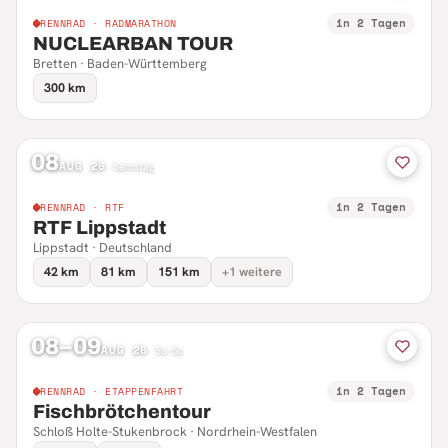
in 2 Tagen
RENNRAD · RADMARATHON
NUCLEARBAN TOUR
Bretten · Baden-Württemberg
300 km
08
AUG 26
·
Samstag
in 2 Tagen
RENNRAD · RTF
RTF Lippstadt
Lippstadt · Deutschland
42 km
81 km
151 km
+1 weitere
08–09
AUG 26
·
Sa–So
in 2 Tagen
RENNRAD · ETAPPENFAHRT
Fischbrötchentour
Schloß Holte-Stukenbrock · Nordrhein-Westfalen