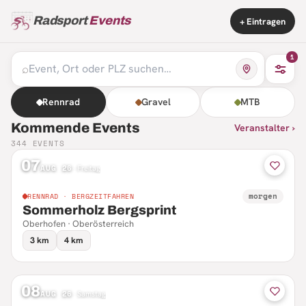
Radsport
Events
+ Eintragen
1
⌕
Rennrad
Gravel
MTB
Kommende Events
Veranstalter ›
344
EVENTS
07
AUG 26
·
Freitag
morgen
RENNRAD · BERGZEITFAHREN
Sommerholz Bergsprint
Oberhofen · Oberösterreich
3 km
4 km
08
AUG 26
·
Samstag