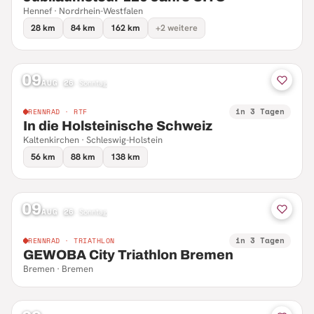
Hennef · Nordrhein-Westfalen
28 km
84 km
162 km
+2 weitere
09
AUG 26
·
Sonntag
in 3 Tagen
RENNRAD · RTF
In die Holsteinische Schweiz
Kaltenkirchen · Schleswig-Holstein
56 km
88 km
138 km
09
AUG 26
·
Sonntag
in 3 Tagen
RENNRAD · TRIATHLON
GEWOBA City Triathlon Bremen
Bremen · Bremen