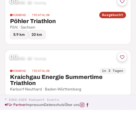
09
AUG 26
·
Sonntag
Ausgebucht
RENNRAD · TRIATHLON
Pöhler Triathlon
Pöhl · Sachsen
5.9 km
20 km
09
AUG 26
·
Sonntag
in 3 Tagen
RENNRAD · TRIATHLON
Kraichgau Energie Summertime
Triathlon
Karlsorf-Neuthard · Baden-Württemberg
© 2008–2026 Radsport Events
Für Partner
Impressum
Datenschutz
Über uns
09
AUG 26
·
Sonntag
in 3 Tagen
RENNRAD · RTF
Hennefer Radsporttag
Hennef · Nordrhein-Westfalen