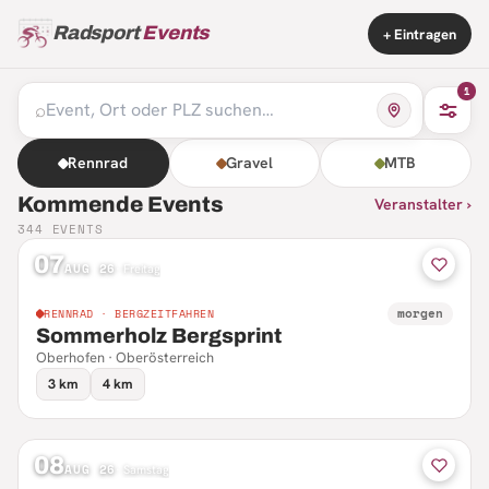
Radsport
Events
+ Eintragen
1
⌕
Rennrad
Gravel
MTB
Kommende Events
Veranstalter ›
344
EVENTS
07
AUG 26
·
Freitag
morgen
RENNRAD · BERGZEITFAHREN
Sommerholz Bergsprint
Oberhofen · Oberösterreich
3 km
4 km
08
AUG 26
·
Samstag