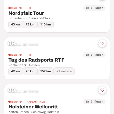
in 3 Tagen
RENNRAD · RTF
Nordpfalz Tour
Bobenheim · Rheinland-Pfalz
43 km
73 km
110 km
09
AUG 26
·
Sonntag
in 3 Tagen
RENNRAD · RTF
Tag des Radsports RTF
Rockenberg · Hessen
49 km
75 km
159 km
+1 weitere
09
AUG 26
·
Sonntag
in 3 Tagen
RENNRAD · RADMARATHON
Holsteiner Wellenritt
Kaltenkirchen · Schleswig-Holstein