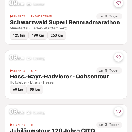
09
AUG 26
·
Sonntag
in 3 Tagen
RENNRAD · RADMARATHON
Schwarzwald Super! Rennradmarathon
Münstertal · Baden-Württemberg
125 km
190 km
260 km
09
AUG 26
·
Sonntag
in 3 Tagen
RENNRAD · RTF
Hess.-Bayr.-Radvierer - Ochsentour
Hofbieber - Elters · Hessen
60 km
95 km
09
AUG 26
·
Sonntag
in 3 Tagen
RENNRAD · RTF
Jubiläumstour 120 Jahre CITO