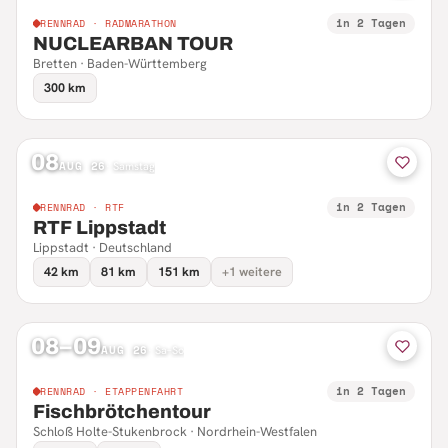
in 2 Tagen
RENNRAD · RADMARATHON
NUCLEARBAN TOUR
Bretten · Baden-Württemberg
300 km
08
AUG 26
·
Samstag
in 2 Tagen
RENNRAD · RTF
RTF Lippstadt
Lippstadt · Deutschland
42 km
81 km
151 km
+1 weitere
08–09
AUG 26
·
Sa–So
in 2 Tagen
RENNRAD · ETAPPENFAHRT
Fischbrötchentour
Schloß Holte-Stukenbrock · Nordrhein-Westfalen