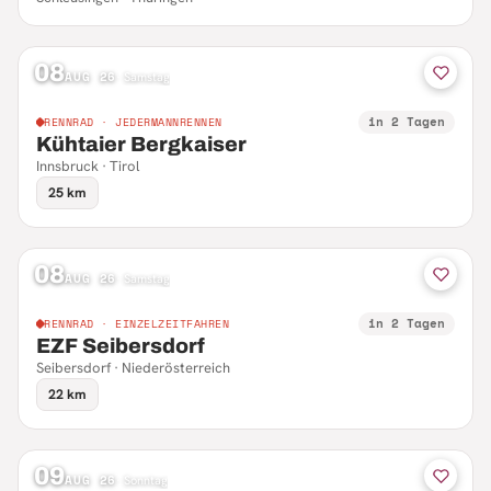
08
AUG 26
·
Samstag
in 2 Tagen
RENNRAD · JEDERMANNRENNEN
Kühtaier Bergkaiser
Innsbruck · Tirol
25 km
08
AUG 26
·
Samstag
in 2 Tagen
RENNRAD · EINZELZEITFAHREN
EZF Seibersdorf
Seibersdorf · Niederösterreich
22 km
09
AUG 26
·
Sonntag