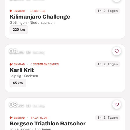
in 2 Tagen
RENNRAD · SONSTIGE
Kilimanjaro Challenge
Göttingen · Niedersachsen
220 km
08
AUG 26
·
Samstag
in 2 Tagen
RENNRAD · JEDERMANNRENNEN
Karli Krit
Leipzig · Sachsen
45 km
08
AUG 26
·
Samstag
in 2 Tagen
RENNRAD · TRIATHLON
Bergsee Triathlon Ratscher
Schleusingen · Thüringen