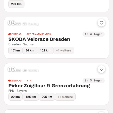
204 km
09
AUG 26
·
Sonntag
in 3 Tagen
RENNRAD · JEDERMANNRENNEN
SKODA Velorace Dresden
Dresden · Sachsen
17 km
34 km
102 km
+1 weitere
09
AUG 26
·
Sonntag
in 3 Tagen
RENNRAD · RTF
Pirker Zoigltour & Grenzerfahrung
Pirk · Bayern
20 km
125 km
205 km
+4 weitere