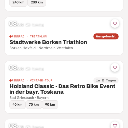
240 km
280 km
08
AUG 26
·
Samstag
Ausgebucht
RENNRAD · TRIATHLON
Stadtwerke Borken Triathlon
Borken-Hoxfeld · Nordrhein-Westfalen
08
AUG 26
·
Samstag
in 2 Tagen
RENNRAD · VINTAGE-TOUR
Hoizland Classic - Das Retro Bike Event
in der bayr. Toskana
Bad Griesbach · Bayern
40 km
70 km
90 km
08
AUG 26
·
Samstag