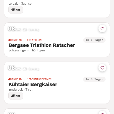
Leipzig · Sachsen
45 km
08
AUG 26
·
Samstag
in 3 Tagen
RENNRAD · TRIATHLON
Bergsee Triathlon Ratscher
Schleusingen · Thüringen
08
AUG 26
·
Samstag
in 3 Tagen
RENNRAD · JEDERMANNRENNEN
Kühtaier Bergkaiser
Innsbruck · Tirol
25 km