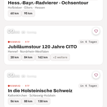
Hess.-Bayr.-Radvierer - Ochsentour
Hofbieber - Elters · Hessen
60 km
95 km
09
AUG 26
·
Sonntag
in 4 Tagen
RENNRAD · RTF
Jubiläumstour 120 Jahre CITO
Hennef · Nordrhein-Westfalen
28 km
84 km
162 km
+2 weitere
09
AUG 26
·
Sonntag
in 4 Tagen
RENNRAD · RTF
In die Holsteinische Schweiz
Kaltenkirchen · Schleswig-Holstein
56 km
88 km
138 km