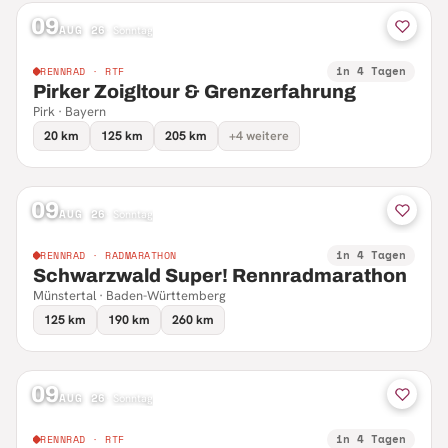
09
AUG 26
·
Sonntag
in 4 Tagen
RENNRAD · RTF
Pirker Zoigltour & Grenzerfahrung
Pirk · Bayern
20 km
125 km
205 km
+4 weitere
09
AUG 26
·
Sonntag
in 4 Tagen
RENNRAD · RADMARATHON
Schwarzwald Super! Rennradmarathon
Münstertal · Baden-Württemberg
125 km
190 km
260 km
09
AUG 26
·
Sonntag
in 4 Tagen
RENNRAD · RTF