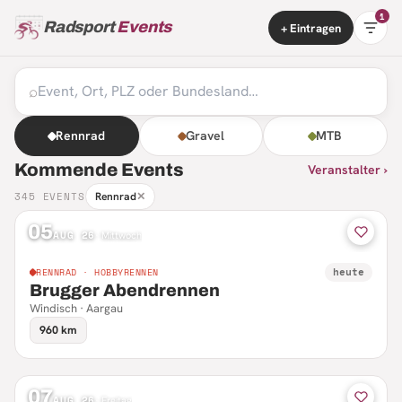
1
Radsport
Events
+ Eintragen
⌕
Rennrad
Gravel
MTB
Kommende Events
Veranstalter ›
345
EVENTS
Rennrad
✕
05
AUG 26
·
Mittwoch
heute
RENNRAD · HOBBYRENNEN
Brugger Abendrennen
Windisch · Aargau
960 km
07
AUG 26
·
Freitag