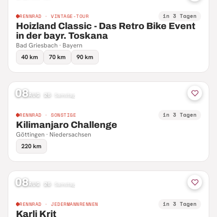
in 3 Tagen
RENNRAD · VINTAGE-TOUR
Hoizland Classic - Das Retro Bike Event
in der bayr. Toskana
Bad Griesbach · Bayern
40 km
70 km
90 km
08
AUG 26
·
Samstag
in 3 Tagen
RENNRAD · SONSTIGE
Kilimanjaro Challenge
Göttingen · Niedersachsen
220 km
08
AUG 26
·
Samstag
in 3 Tagen
RENNRAD · JEDERMANNRENNEN
Karli Krit