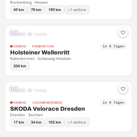
Rockenberg · Hessen
49 km
75 km
159 km
+1 weitere
09
AUG 26
·
Sonntag
in 4 Tagen
RENNRAD · RADMARATHON
Holsteiner Wellenritt
Kaltenkirchen · Schleswig-Holstein
204 km
09
AUG 26
·
Sonntag
in 4 Tagen
RENNRAD · JEDERMANNRENNEN
SKODA Velorace Dresden
Dresden · Sachsen
17 km
34 km
102 km
+1 weitere