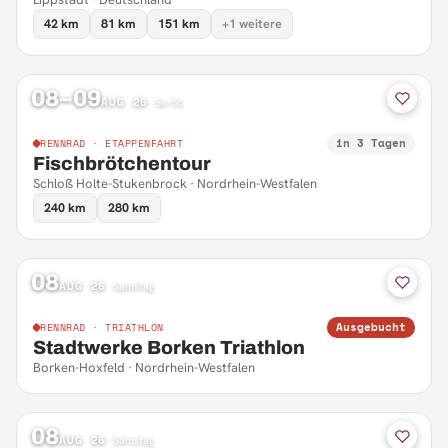
42 km
81 km
151 km
+1 weitere
08–09
AUG 26
·
Sa–So
in 3 Tagen
RENNRAD · ETAPPENFAHRT
Fischbrötchentour
Schloß Holte-Stukenbrock · Nordrhein-Westfalen
240 km
280 km
08
AUG 26
·
Samstag
Ausgebucht
RENNRAD · TRIATHLON
Stadtwerke Borken Triathlon
Borken-Hoxfeld · Nordrhein-Westfalen
08
AUG 26
·
Samstag