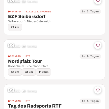
08
AUG 26
·
Samstag
in 3 Tagen
RENNRAD · EINZELZEITFAHREN
EZF Seibersdorf
Seibersdorf · Niederösterreich
22 km
09
AUG 26
·
Sonntag
in 4 Tagen
RENNRAD · RTF
Nordpfalz Tour
Bobenheim · Rheinland-Pfalz
43 km
73 km
110 km
09
AUG 26
·
Sonntag
in 4 Tagen
RENNRAD · RTF
Tag des Radsports RTF