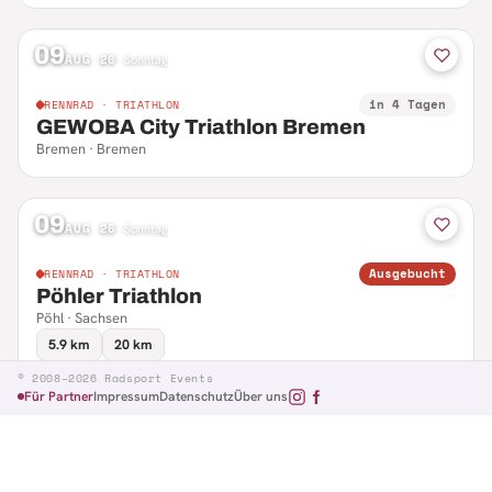
09
AUG 26
·
Sonntag
in 4 Tagen
RENNRAD · TRIATHLON
GEWOBA City Triathlon Bremen
Bremen · Bremen
09
AUG 26
·
Sonntag
Ausgebucht
RENNRAD · TRIATHLON
Pöhler Triathlon
Pöhl · Sachsen
5.9 km
20 km
© 2008–2026 Radsport Events
Für Partner
Impressum
Datenschutz
Über uns
09
AUG 26
·
Sonntag
in 4 Tagen
RENNRAD · TRIATHLON