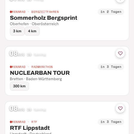
in 2 Tagen
RENNRAD · BERGZEITFAHREN
Sommerholz Bergsprint
Oberhofen · Oberösterreich
3 km
4 km
08
AUG 26
·
Samstag
in 3 Tagen
RENNRAD · RADMARATHON
NUCLEARBAN TOUR
Bretten · Baden-Württemberg
300 km
08
AUG 26
·
Samstag
in 3 Tagen
RENNRAD · RTF
RTF Lippstadt
Lippstadt · Deutschland