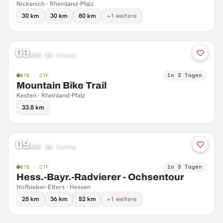
Nickenich · Rheinland-Pfalz
30 km
30 km
80 km
+1 weitere
09
AUG 26
·
Sonntag
in 3 Tagen
MTB · CTF
Mountain Bike Trail
Kesten · Rheinland-Pfalz
33.8 km
09
AUG 26
·
Sonntag
in 3 Tagen
MTB · CTF
Hess.-Bayr.-Radvierer - Ochsentour
Hofbieber-Elters · Hessen
25 km
36 km
52 km
+1 weitere