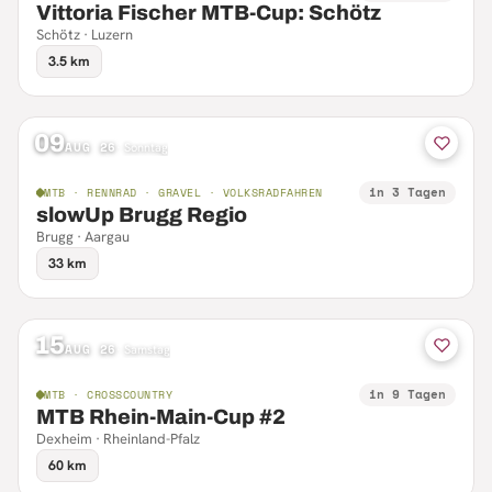
Vittoria Fischer MTB-Cup: Schötz
Schötz · Luzern
3.5 km
09
AUG 26
·
Sonntag
in 3 Tagen
MTB · RENNRAD · GRAVEL · VOLKSRADFAHREN
slowUp Brugg Regio
Brugg · Aargau
33 km
15
AUG 26
·
Samstag
in 9 Tagen
MTB · CROSSCOUNTRY
MTB Rhein-Main-Cup #2
Dexheim · Rheinland-Pfalz
60 km