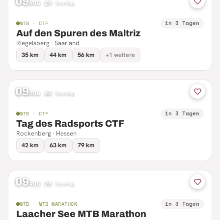
09
AUG 26
·
Sonntag
in 3 Tagen
MTB · CTF
Auf den Spuren des Maltriz
Riegelsberg · Saarland
35 km
44 km
56 km
+1 weitere
09
AUG 26
·
Sonntag
in 3 Tagen
MTB · CTF
Tag des Radsports CTF
Rockenberg · Hessen
42 km
63 km
79 km
09
AUG 26
·
Sonntag
in 3 Tagen
MTB · MTB MARATHON
Laacher See MTB Marathon