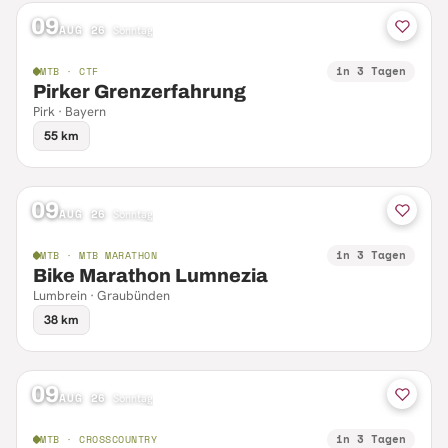
09
AUG 26
·
Sonntag
in 3 Tagen
MTB · CTF
Pirker Grenzerfahrung
Pirk · Bayern
55 km
09
AUG 26
·
Sonntag
in 3 Tagen
MTB · MTB MARATHON
Bike Marathon Lumnezia
Lumbrein · Graubünden
38 km
09
AUG 26
·
Sonntag
in 3 Tagen
MTB · CROSSCOUNTRY