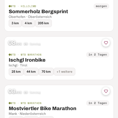
morgen
MTB · HILLCLIMB
Sommerholz Bergsprint
Oberhofen · Oberösterreich
3 km
4 km
205 km
08
AUG 26
·
Samstag
in 2 Tagen
MTB · MTB MARATHON
Ischgl Ironbike
Ischgl · Tirol
25 km
44 km
70 km
+1 weitere
08
AUG 26
·
Samstag
in 2 Tagen
MTB · MTB MARATHON
Mostviertler Bike Marathon
Mank · Niederösterreich