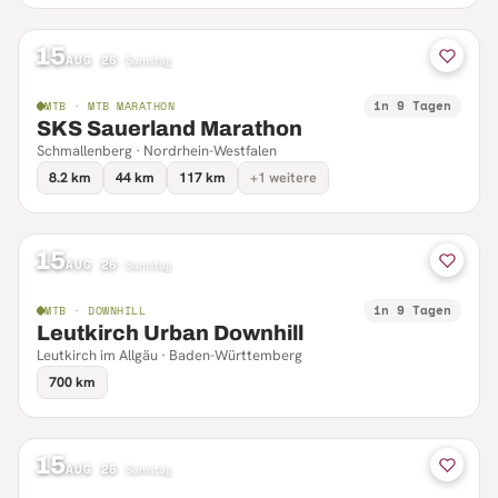
15
AUG 26
·
Samstag
in 9 Tagen
MTB · MTB MARATHON
SKS Sauerland Marathon
Schmallenberg · Nordrhein-Westfalen
8.2 km
44 km
117 km
+1 weitere
15
AUG 26
·
Samstag
in 9 Tagen
MTB · DOWNHILL
Leutkirch Urban Downhill
Leutkirch im Allgäu · Baden-Württemberg
700 km
15
AUG 26
·
Samstag