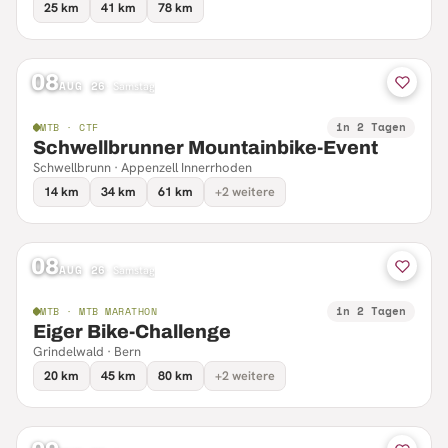
25 km
41 km
78 km
08
AUG 26
·
Samstag
in 2 Tagen
MTB · CTF
Schwellbrunner Mountainbike-Event
Schwellbrunn · Appenzell Innerrhoden
14 km
34 km
61 km
+2 weitere
08
AUG 26
·
Samstag
in 2 Tagen
MTB · MTB MARATHON
Eiger Bike-Challenge
Grindelwald · Bern
20 km
45 km
80 km
+2 weitere