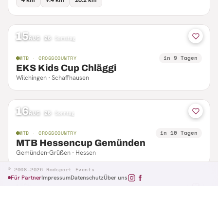
15
AUG 26
·
Samstag
in 9 Tagen
MTB · CROSSCOUNTRY
EKS Kids Cup Chläggi
Wilchingen · Schaffhausen
16
AUG 26
·
Sonntag
in 10 Tagen
MTB · CROSSCOUNTRY
MTB Hessencup Gemünden
Gemünden-Grüßen · Hessen
© 2008–2026 Radsport Events
Für Partner
Impressum
Datenschutz
Über uns
16
AUG 26
·
Sonntag
in 10 Tagen
MTB · CTF
Losheimer Radsporttag