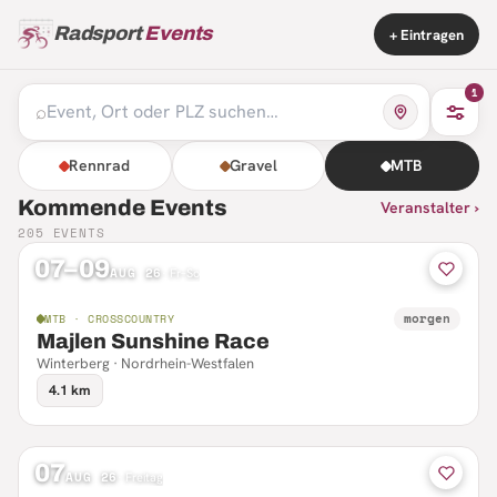
Radsport
Events
+ Eintragen
1
⌕
Rennrad
Gravel
MTB
Kommende Events
Veranstalter ›
205
EVENTS
07–09
AUG 26
·
Fr–So
morgen
MTB · CROSSCOUNTRY
Majlen Sunshine Race
Winterberg · Nordrhein-Westfalen
4.1 km
07
AUG 26
·
Freitag