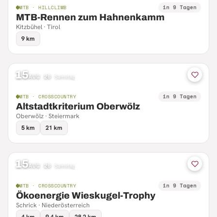
in 9 Tagen
MTB · HILLCLIMB
MTB-Rennen zum Hahnenkamm
Kitzbühel · Tirol
9 km
15
AUG 26
·
Samstag
in 9 Tagen
MTB · CROSSCOUNTRY
Altstadtkriterium Oberwölz
Oberwölz · Steiermark
5 km
21 km
15
AUG 26
·
Samstag
in 9 Tagen
MTB · CROSSCOUNTRY
Ökoenergie Wieskugel-Trophy
Schrick · Niederösterreich
4 km
9.4 km
28.2 km