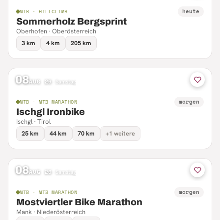
heute
MTB · HILLCLIMB
Sommerholz Bergsprint
Oberhofen · Oberösterreich
3 km
4 km
205 km
08
AUG 26
·
Samstag
morgen
MTB · MTB MARATHON
Ischgl Ironbike
Ischgl · Tirol
25 km
44 km
70 km
+1 weitere
08
AUG 26
·
Samstag
morgen
MTB · MTB MARATHON
Mostviertler Bike Marathon
Mank · Niederösterreich