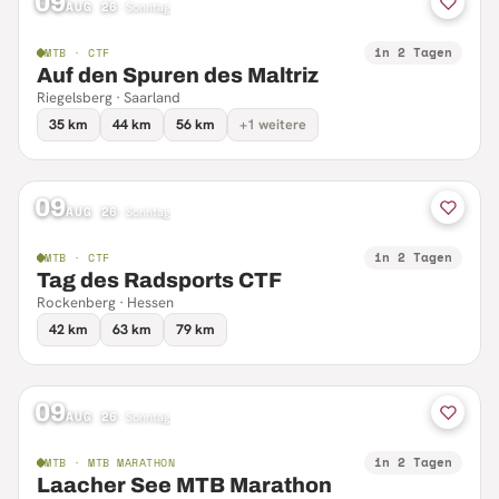
09
AUG 26
·
Sonntag
in 2 Tagen
MTB · CTF
Auf den Spuren des Maltriz
Riegelsberg · Saarland
35 km
44 km
56 km
+1 weitere
09
AUG 26
·
Sonntag
in 2 Tagen
MTB · CTF
Tag des Radsports CTF
Rockenberg · Hessen
42 km
63 km
79 km
09
AUG 26
·
Sonntag
in 2 Tagen
MTB · MTB MARATHON
Laacher See MTB Marathon