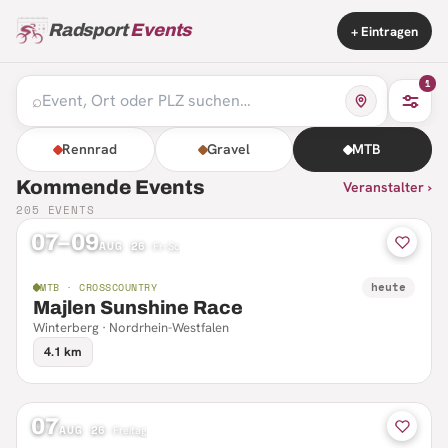
Radsport
Events
+ Eintragen
1
⌕
Rennrad
Gravel
MTB
Kommende Events
Veranstalter ›
205
EVENTS
07–09
AUG 26
·
Fr–So
heute
MTB · CROSSCOUNTRY
Majlen Sunshine Race
Winterberg · Nordrhein-Westfalen
4.1 km
07
AUG 26
·
Freitag