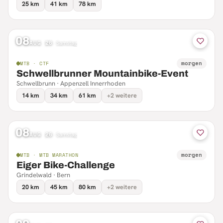
25 km
41 km
78 km
08
AUG 26
·
Samstag
morgen
MTB · CTF
Schwellbrunner Mountainbike-Event
Schwellbrunn · Appenzell Innerrhoden
14 km
34 km
61 km
+2 weitere
08
AUG 26
·
Samstag
morgen
MTB · MTB MARATHON
Eiger Bike-Challenge
Grindelwald · Bern
20 km
45 km
80 km
+2 weitere