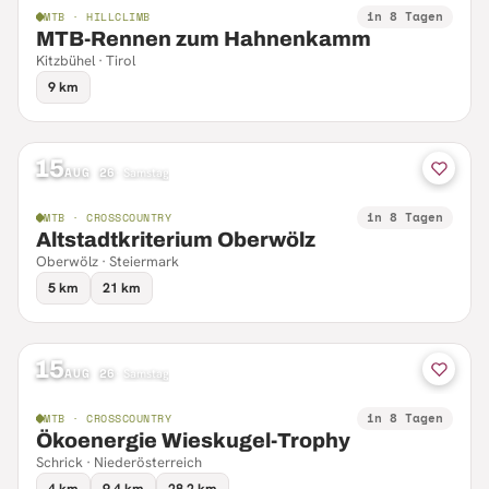
in 8 Tagen
MTB · HILLCLIMB
MTB-Rennen zum Hahnenkamm
Kitzbühel · Tirol
9 km
15
AUG 26
·
Samstag
in 8 Tagen
MTB · CROSSCOUNTRY
Altstadtkriterium Oberwölz
Oberwölz · Steiermark
5 km
21 km
15
AUG 26
·
Samstag
in 8 Tagen
MTB · CROSSCOUNTRY
Ökoenergie Wieskugel-Trophy
Schrick · Niederösterreich
4 km
9.4 km
28.2 km