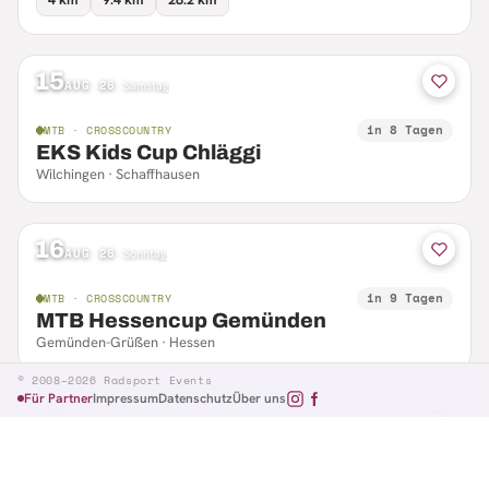
15
AUG 26
·
Samstag
in 8 Tagen
MTB · CROSSCOUNTRY
EKS Kids Cup Chläggi
Wilchingen · Schaffhausen
16
AUG 26
·
Sonntag
in 9 Tagen
MTB · CROSSCOUNTRY
MTB Hessencup Gemünden
Gemünden-Grüßen · Hessen
© 2008–2026 Radsport Events
Für Partner
Impressum
Datenschutz
Über uns
16
AUG 26
·
Sonntag
in 9 Tagen
MTB · CTF
Losheimer Radsporttag