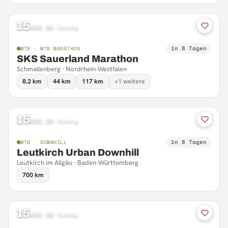
15
AUG 26
·
Samstag
in 8 Tagen
MTB · MTB MARATHON
SKS Sauerland Marathon
Schmallenberg · Nordrhein-Westfalen
8.2 km
44 km
117 km
+1 weitere
15
AUG 26
·
Samstag
in 8 Tagen
MTB · DOWNHILL
Leutkirch Urban Downhill
Leutkirch im Allgäu · Baden-Württemberg
700 km
15
AUG 26
·
Samstag