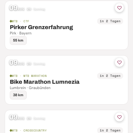
09
AUG 26
·
Sonntag
in 2 Tagen
MTB · CTF
Pirker Grenzerfahrung
Pirk · Bayern
55 km
09
AUG 26
·
Sonntag
in 2 Tagen
MTB · MTB MARATHON
Bike Marathon Lumnezia
Lumbrein · Graubünden
38 km
09
AUG 26
·
Sonntag
in 2 Tagen
MTB · CROSSCOUNTRY