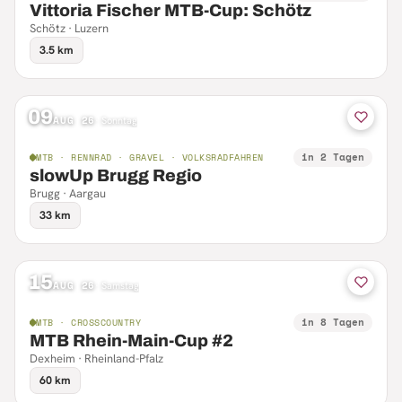
Vittoria Fischer MTB-Cup: Schötz
Schötz · Luzern
3.5 km
09
AUG 26
·
Sonntag
in 2 Tagen
MTB · RENNRAD · GRAVEL · VOLKSRADFAHREN
slowUp Brugg Regio
Brugg · Aargau
33 km
15
AUG 26
·
Samstag
in 8 Tagen
MTB · CROSSCOUNTRY
MTB Rhein-Main-Cup #2
Dexheim · Rheinland-Pfalz
60 km