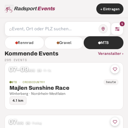
Radsport
Events
+ Eintragen
1
⌕
Rennrad
Gravel
MTB
Kommende Events
Veranstalter ›
205
EVENTS
07–09
AUG 26
·
Fr–So
heute
MTB · CROSSCOUNTRY
Majlen Sunshine Race
Winterberg · Nordrhein-Westfalen
4.1 km
07
AUG 26
·
Freitag