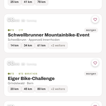
25 km
41 km
78 km
08
AUG 26
·
Samstag
morgen
MTB · CTF
Schwellbrunner Mountainbike-Event
Schwellbrunn · Appenzell Innerrhoden
14 km
34 km
61 km
+2 weitere
08
AUG 26
·
Samstag
morgen
MTB · MTB MARATHON
Eiger Bike-Challenge
Grindelwald · Bern
20 km
45 km
80 km
+2 weitere