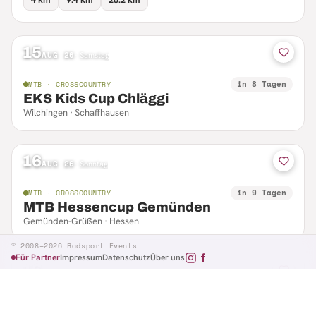
15
AUG 26
·
Samstag
in 8 Tagen
MTB · CROSSCOUNTRY
EKS Kids Cup Chläggi
Wilchingen · Schaffhausen
16
AUG 26
·
Sonntag
in 9 Tagen
MTB · CROSSCOUNTRY
MTB Hessencup Gemünden
Gemünden-Grüßen · Hessen
© 2008–2026 Radsport Events
Für Partner
Impressum
Datenschutz
Über uns
16
AUG 26
·
Sonntag
in 9 Tagen
MTB · CTF
Losheimer Radsporttag