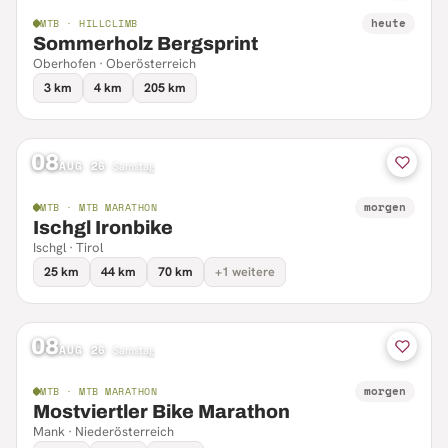
heute
MTB · HILLCLIMB
Sommerholz Bergsprint
Oberhofen · Oberösterreich
3 km
4 km
205 km
08
AUG 26
·
Samstag
morgen
MTB · MTB MARATHON
Ischgl Ironbike
Ischgl · Tirol
25 km
44 km
70 km
+1 weitere
08
AUG 26
·
Samstag
morgen
MTB · MTB MARATHON
Mostviertler Bike Marathon
Mank · Niederösterreich