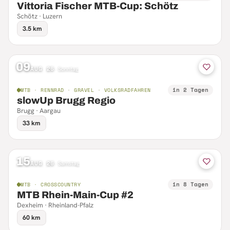
Vittoria Fischer MTB-Cup: Schötz
Schötz · Luzern
3.5 km
09
AUG 26
·
Sonntag
in 2 Tagen
MTB · RENNRAD · GRAVEL · VOLKSRADFAHREN
slowUp Brugg Regio
Brugg · Aargau
33 km
15
AUG 26
·
Samstag
in 8 Tagen
MTB · CROSSCOUNTRY
MTB Rhein-Main-Cup #2
Dexheim · Rheinland-Pfalz
60 km