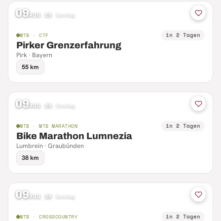
09
AUG 26
·
Sonntag
in 2 Tagen
MTB · CTF
Pirker Grenzerfahrung
Pirk · Bayern
55 km
09
AUG 26
·
Sonntag
in 2 Tagen
MTB · MTB MARATHON
Bike Marathon Lumnezia
Lumbrein · Graubünden
38 km
09
AUG 26
·
Sonntag
in 2 Tagen
MTB · CROSSCOUNTRY