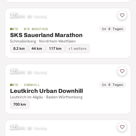
15
AUG 26
·
Samstag
in 8 Tagen
MTB · MTB MARATHON
SKS Sauerland Marathon
Schmallenberg · Nordrhein-Westfalen
8.2 km
44 km
117 km
+1 weitere
15
AUG 26
·
Samstag
in 8 Tagen
MTB · DOWNHILL
Leutkirch Urban Downhill
Leutkirch im Allgäu · Baden-Württemberg
700 km
15
AUG 26
·
Samstag