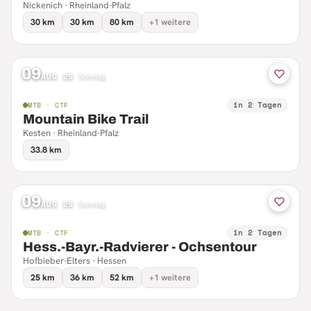
Nickenich · Rheinland-Pfalz
30 km
30 km
80 km
+1 weitere
09
AUG 26
·
Sonntag
in 2 Tagen
MTB · CTF
Mountain Bike Trail
Kesten · Rheinland-Pfalz
33.8 km
09
AUG 26
·
Sonntag
in 2 Tagen
MTB · CTF
Hess.-Bayr.-Radvierer - Ochsentour
Hofbieber-Elters · Hessen
25 km
36 km
52 km
+1 weitere