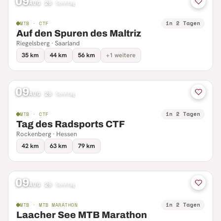
09
AUG 26
·
Sonntag
in 2 Tagen
MTB · CTF
Auf den Spuren des Maltriz
Riegelsberg · Saarland
35 km
44 km
56 km
+1 weitere
09
AUG 26
·
Sonntag
in 2 Tagen
MTB · CTF
Tag des Radsports CTF
Rockenberg · Hessen
42 km
63 km
79 km
09
AUG 26
·
Sonntag
in 2 Tagen
MTB · MTB MARATHON
Laacher See MTB Marathon