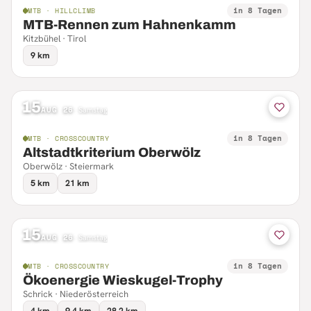
in 8 Tagen
MTB · HILLCLIMB
MTB-Rennen zum Hahnenkamm
Kitzbühel · Tirol
9 km
15
AUG 26
·
Samstag
in 8 Tagen
MTB · CROSSCOUNTRY
Altstadtkriterium Oberwölz
Oberwölz · Steiermark
5 km
21 km
15
AUG 26
·
Samstag
in 8 Tagen
MTB · CROSSCOUNTRY
Ökoenergie Wieskugel-Trophy
Schrick · Niederösterreich
4 km
9.4 km
28.2 km