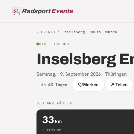
Radsport
Events
‹ EVENTS /
Inselsberg Enduro Rennen
MTB
· ENDURO
Inselsberg 
Samstag, 19. September 2026
·
Thüringen
in 43 Tagen
Merken
↗ Teilen
DISTANZ WÄHLEN
33
km
↑
1100
hm