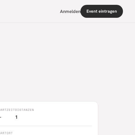
Anmelden
Event eintragen
TARTZEIT
DISTANZEN
—
1
TARTORT