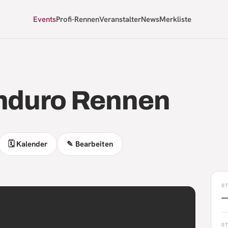
Events
Profi-Rennen
Veranstalter
News
Merkliste
Enduro Rennen
🗓 Kalender
✎ Bearbeiten
S
S