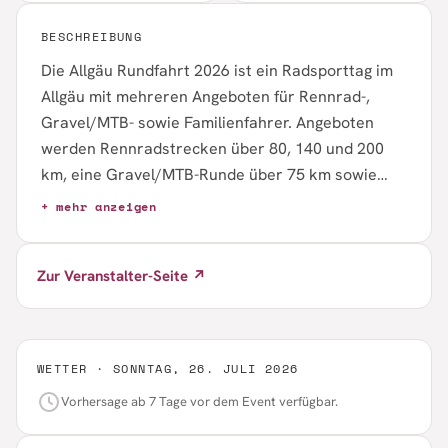
BESCHREIBUNG
Die Allgäu Rundfahrt 2026 ist ein Radsporttag im
Allgäu mit mehreren Angeboten für Rennrad-,
Gravel/MTB- sowie Familienfahrer. Angeboten
werden Rennradstrecken über 80, 140 und 200
km, eine Gravel/MTB-Runde über 75 km sowie
eine Familienrunde über 40 km. Entlang der
+ mehr anzeigen
Strecke gibt es kostenlose Verpflegungsstationen,
und nach Zielschluss ist eine Siegerehrung
Zur Veranstalter-Seite ↗
vorgesehen. Die Anmeldung erfolgt online, Kinder
bis 14 Jahre fahren auf der Familienrunde
kostenlos mit.
WETTER ·
SONNTAG, 26. JULI 2026
Vorhersage ab 7 Tage vor dem Event verfügbar.