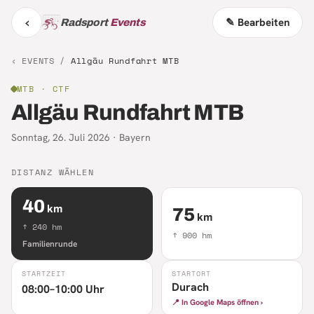
‹
✎ Bearbeiten
Radsport
Events
‹ EVENTS /
Allgäu Rundfahrt MTB
MTB
· CTF
Allgäu Rundfahrt MTB
Sonntag, 26. Juli 2026
·
Bayern
DISTANZ WÄHLEN
40
km
75
km
↑
240
hm
↑
900
hm
Familienrunde
STARTZEIT
STARTORT
Durach
08:00–10:00 Uhr
📍 In Google Maps öffnen ›