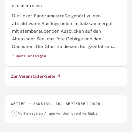
BESCHREIBUNG
Die Loser-Panoramastraße gehört zu den
attraktivsten Ausflugszielen im Salzkammergut
mit atemberaubenden Ausblicken auf den
Altausseer See, das Tote Gebirge und den
Dachstein. Der Start zu diesem Bergzeitfahren
erfolgt bei der Mautstelle bei der Hagan Lodge auf
+ mehr anzeigen
850 Meter Seehöhe. Das Ziel auf der 1.600 Meter
hoch gelegenen Loser Alm erreicht man nach ca. 9
Zur Veranstalter-Seite ↗
Kilometern.
Die 15 Kehren sorgen für eine gleichmäßige
Steigung unter 10 %.
Es gibt getrennte Wertungen für Damen und
WETTER ·
SAMSTAG, 19. SEPTEMBER 2026
Herren jeweils in der Kategorie Rennrad und MTB.
Vorhersage ab 7 Tage vor dem Event verfügbar.
Für Mountainbikes beträgt die Mindest-
Reifenbreite 2,1 Zoll!