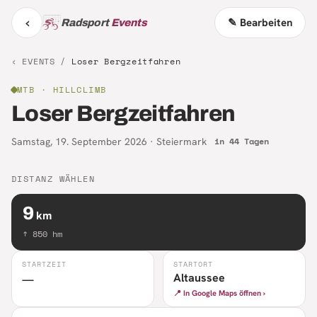
‹
✎ Bearbeiten
Radsport
Events
‹ EVENTS /
Loser Bergzeitfahren
MTB
· HILLCLIMB
Loser Bergzeitfahren
Samstag, 19. September 2026
·
Steiermark
in 44 Tagen
DISTANZ WÄHLEN
9
km
↑
850
hm
STARTZEIT
STARTORT
Altaussee
—
📍 In Google Maps öffnen ›