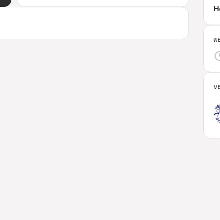
H
W
V