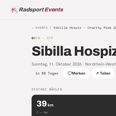
Radsport
Events
‹ EVENTS /
Sibilla Hospiz - Charity Ride G
MTB
· CTF
Sibilla Hospi
Sonntag, 11. Oktober 2026
·
Nordrhein-West
in 65 Tagen
Merken
↗ Teilen
DISTANZ WÄHLEN
39
km
↑
—
hm