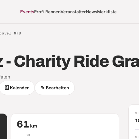
Events
Profi-Rennen
Veranstalter
News
Merkliste
ravel MTB
z - Charity Ride G
falen
🗓 Kalender
✎ Bearbeiten
S
1
61
km
↑
—
hm
S