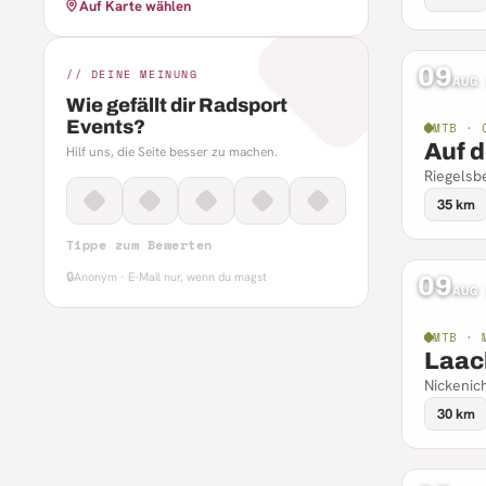
Auf Karte wählen
09
// DEINE MEINUNG
AUG
Wie gefällt dir Radsport
Events?
MTB · 
Auf d
Hilf uns, die Seite besser zu machen.
Riegelsb
35 km
Tippe zum Bewerten
🔒
Anonym · E-Mail nur, wenn du magst
09
AUG
MTB · 
Laac
Nickenic
30 km