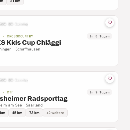
km
21 km
AUG 26
·
Samstag
B · CROSSCOUNTRY
in 8 Tagen
S Kids Cup Chläggi
hingen · Schaffhausen
AUG 26
·
Sonntag
B · CTF
in 9 Tagen
sheimer Radsporttag
eim am See · Saarland
 km
45 km
73 km
+2 weitere