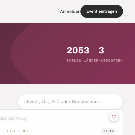
Anmelden
Event eintragen
205
3
3
EVENTS
LÄNDER
KATEGORIEN
⌕
AUG 26
·
Freitag
B · HILLCLIMB
heute