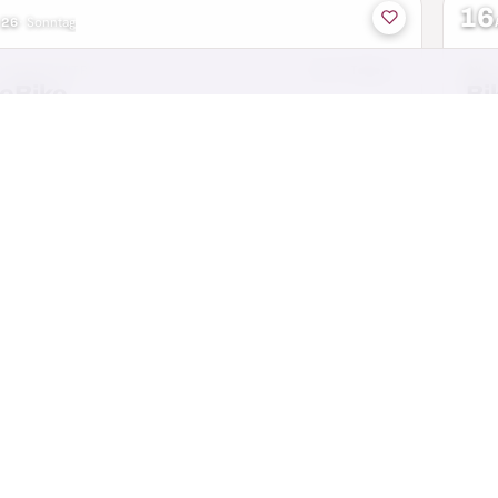
16
 26
·
Sonntag
CROSSCOUNTRY
in 9 Tagen
MT
eBike
Bi
 · Freiburg
Herg
39 km
42
16
 26
·
Sonntag
RENNRAD · GRAVEL · VOLKSRADFAHREN
in 9 Tagen
MT
Up Seetal
Vi
 · Luzern
Ober
24 km
23
20
AUG 26
·
Mi–So