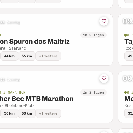
09
 26
·
Sonntag
CTF
in 2 Tagen
MT
en Spuren des Maltriz
Ta
erg · Saarland
Rock
44 km
56 km
+1 weitere
42
09
 26
·
Sonntag
MTB MARATHON
in 2 Tagen
MT
her See MTB Marathon
Mo
h · Rheinland-Pfalz
Kest
30 km
80 km
+1 weitere
33