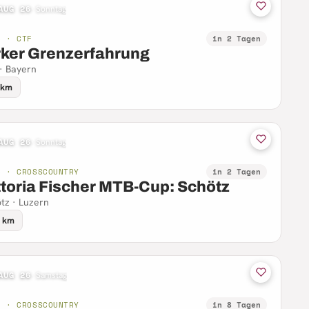
AUG 26
·
Sonntag
B · CTF
in 2 Tagen
rker Grenzerfahrung
 · Bayern
 km
AUG 26
·
Sonntag
B · CROSSCOUNTRY
in 2 Tagen
ttoria Fischer MTB-Cup: Schötz
tz · Luzern
5 km
AUG 26
·
Samstag
B · CROSSCOUNTRY
in 8 Tagen