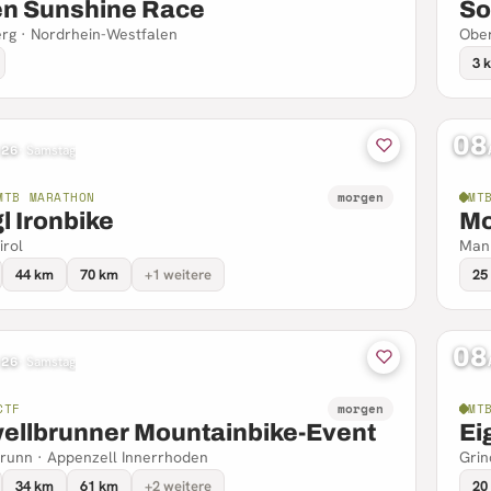
en Sunshine Race
So
rg · Nordrhein-Westfalen
Ober
3 
08
 26
·
Samstag
MTB MARATHON
morgen
MT
l Ironbike
Mo
irol
Mank
44 km
70 km
+1 weitere
25
08
 26
·
Samstag
CTF
morgen
MT
ellbrunner Mountainbike-Event
Ei
runn · Appenzell Innerrhoden
Grin
34 km
61 km
+2 weitere
20