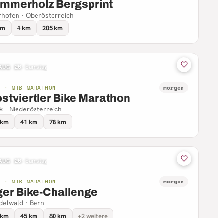
mmerholz Bergsprint
hofen · Oberösterreich
km
4 km
205 km
AUG 26
·
Samstag
B · MTB MARATHON
morgen
stviertler Bike Marathon
 · Niederösterreich
 km
41 km
78 km
AUG 26
·
Samstag
B · MTB MARATHON
morgen
ger Bike-Challenge
delwald · Bern
 km
45 km
80 km
+2 weitere