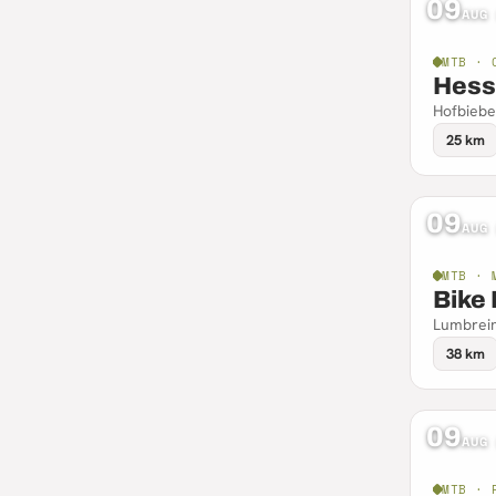
09
AUG
MTB · 
Hess
Hofbiebe
25 km
09
AUG
MTB · 
Bike
Lumbrei
38 km
09
AUG
MTB · 