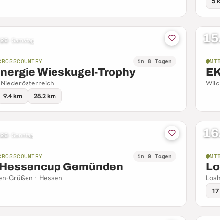
5 
15
 26
·
Samstag
CROSSCOUNTRY
in 8 Tagen
MT
nergie Wieskugel-Trophy
EK
· Niederösterreich
Wilc
9.4 km
28.2 km
16
 26
·
Sonntag
CROSSCOUNTRY
in 9 Tagen
MT
Hessencup Gemünden
Lo
n-Grüßen · Hessen
Losh
17