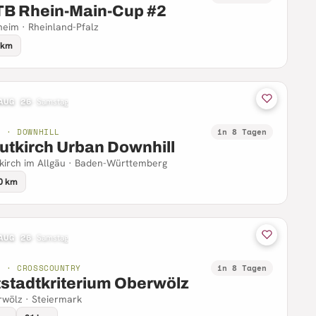
B Rhein-Main-Cup #2
eim · Rheinland-Pfalz
 km
AUG 26
·
Samstag
B · DOWNHILL
in 8 Tagen
utkirch Urban Downhill
kirch im Allgäu · Baden-Württemberg
0 km
AUG 26
·
Samstag
B · CROSSCOUNTRY
in 8 Tagen
tstadtkriterium Oberwölz
wölz · Steiermark