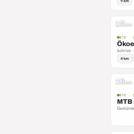
9 km
15
AUG
MTB · 
Ökoe
Schrick 
4 km
16
AUG
MTB · 
MTB 
Gemünde