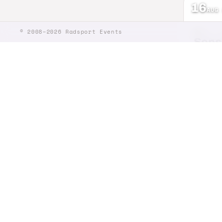
16
AUG
MTB · 
© 2008–2026 Radsport Events
Sens
Alterswil
32 km
16
AUG
MTB · 
slow
Hochdorf
5 km
19–