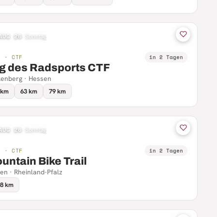
AUG 26
·
Sonntag
B · CTF
in 2 Tagen
g des Radsports CTF
enberg · Hessen
 km
63 km
79 km
AUG 26
·
Sonntag
B · CTF
in 2 Tagen
untain Bike Trail
en · Rheinland-Pfalz
.8 km