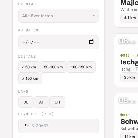
Majl
EVENTART
Winterbe
Alle Eventarten
▾
4.1 km
AB DATUM
08
AUG
MTB · 
DISTANZ
Ischg
< 50 km
50–100 km
100–150 km
Ischgl · T
25 km
> 150 km
LAND
08
AUG
DE
AT
CH
STANDORT (PLZ)
MTB · 
Schw
📍
Schwellb
14 km