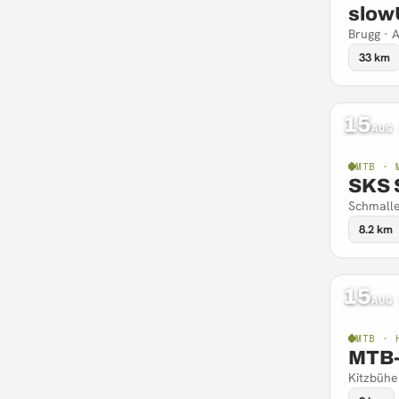
slow
Brugg · 
33 km
15
AUG
MTB · 
SKS 
Schmalle
8.2 km
15
AUG
MTB · 
MTB-
Kitzbühel