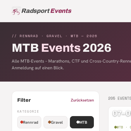
Radsport
Events
// RENNRAD · GRAVEL · MTB —
2026
MTB
Events
2026
Alle MTB-Events – Marathons, CTF und Cross-Country-Renne
Anmeldung auf einen Blick.
205
EVENT
Filter
Zurücksetzen
KATEGORIE
07–0
Rennrad
Gravel
MTB
MTB · 