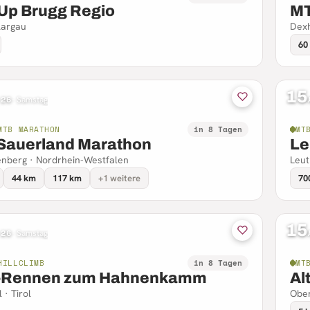
Up Brugg Regio
MT
Aargau
Dexh
60
15
 26
·
Samstag
MTB MARATHON
in 8 Tagen
MT
Sauerland Marathon
Le
nberg · Nordrhein-Westfalen
Leut
44 km
117 km
+1 weitere
70
15
 26
·
Samstag
HILLCLIMB
in 8 Tagen
MT
Rennen zum Hahnenkamm
Al
 · Tirol
Ober