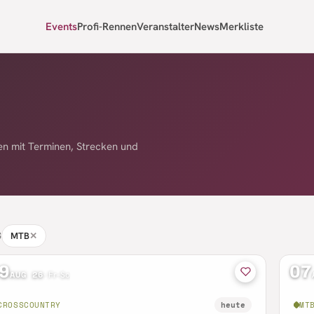
Events
Profi-Rennen
Veranstalter
News
Merkliste
n mit Terminen, Strecken und
S
MTB
✕
9
07
AUG 26
·
Fr–So
CROSSCOUNTRY
heute
MT