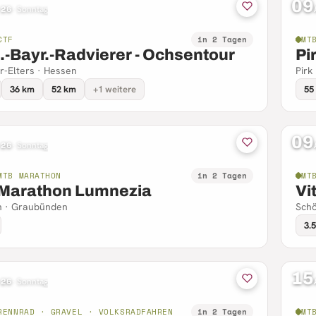
09
 26
·
Sonntag
CTF
in 2 Tagen
MT
.-Bayr.-Radvierer - Ochsentour
Pi
r-Elters · Hessen
Pirk
36 km
52 km
+1 weitere
55
09
 26
·
Sonntag
MTB MARATHON
in 2 Tagen
MT
 Marathon Lumnezia
Vi
n · Graubünden
Schö
3.
15
 26
·
Sonntag
RENNRAD · GRAVEL · VOLKSRADFAHREN
in 2 Tagen
MT