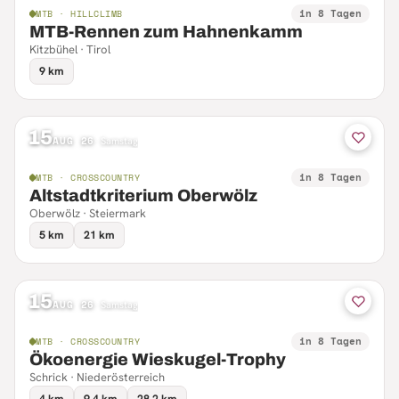
in 8 Tagen
MTB · HILLCLIMB
MTB-Rennen zum Hahnenkamm
Kitzbühel · Tirol
9 km
15
AUG 26
·
Samstag
in 8 Tagen
MTB · CROSSCOUNTRY
Altstadtkriterium Oberwölz
Oberwölz · Steiermark
5 km
21 km
15
AUG 26
·
Samstag
in 8 Tagen
MTB · CROSSCOUNTRY
Ökoenergie Wieskugel-Trophy
Schrick · Niederösterreich
4 km
9.4 km
28.2 km