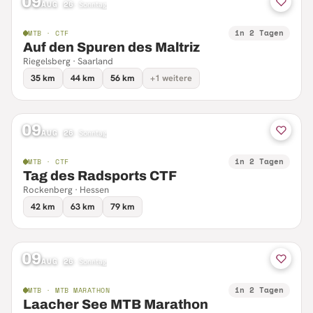
09
AUG 26
·
Sonntag
in 2 Tagen
MTB · CTF
Auf den Spuren des Maltriz
Riegelsberg · Saarland
35 km
44 km
56 km
+1 weitere
09
AUG 26
·
Sonntag
in 2 Tagen
MTB · CTF
Tag des Radsports CTF
Rockenberg · Hessen
42 km
63 km
79 km
09
AUG 26
·
Sonntag
in 2 Tagen
MTB · MTB MARATHON
Laacher See MTB Marathon