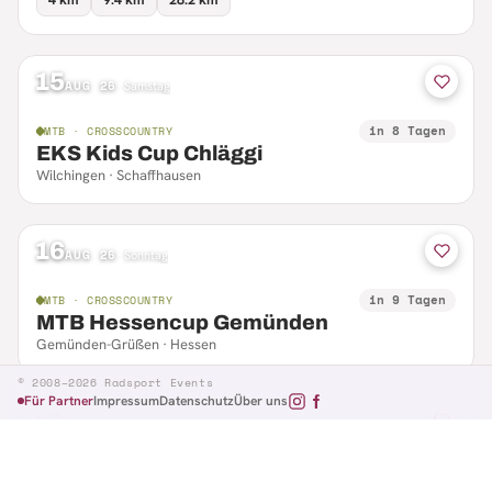
15
AUG 26
·
Samstag
in 8 Tagen
MTB · CROSSCOUNTRY
EKS Kids Cup Chläggi
Wilchingen · Schaffhausen
16
AUG 26
·
Sonntag
in 9 Tagen
MTB · CROSSCOUNTRY
MTB Hessencup Gemünden
Gemünden-Grüßen · Hessen
© 2008–2026 Radsport Events
Für Partner
Impressum
Datenschutz
Über uns
16
AUG 26
·
Sonntag
in 9 Tagen
MTB · CTF
Losheimer Radsporttag