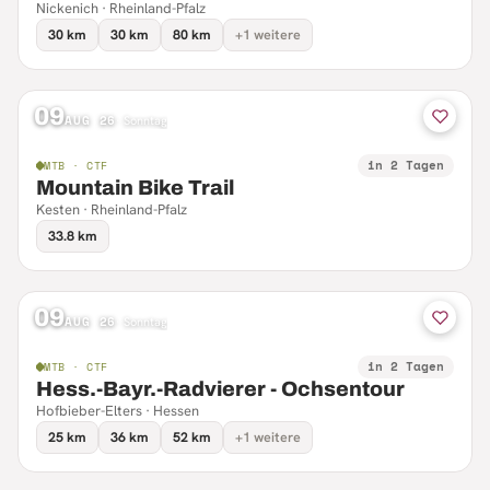
Nickenich · Rheinland-Pfalz
30 km
30 km
80 km
+1 weitere
09
AUG 26
·
Sonntag
in 2 Tagen
MTB · CTF
Mountain Bike Trail
Kesten · Rheinland-Pfalz
33.8 km
09
AUG 26
·
Sonntag
in 2 Tagen
MTB · CTF
Hess.-Bayr.-Radvierer - Ochsentour
Hofbieber-Elters · Hessen
25 km
36 km
52 km
+1 weitere