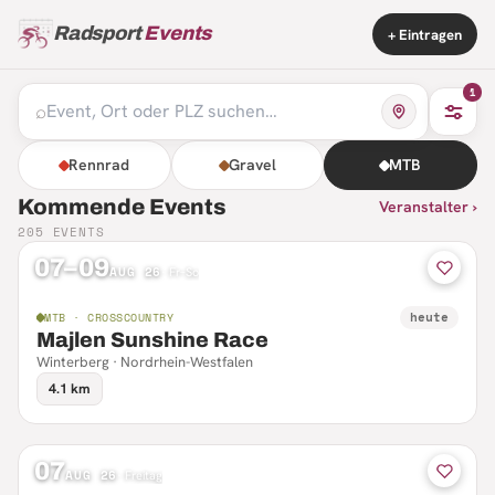
Radsport
Events
+ Eintragen
1
⌕
Rennrad
Gravel
MTB
Kommende Events
Veranstalter ›
205
EVENTS
07–09
AUG 26
·
Fr–So
heute
MTB · CROSSCOUNTRY
Majlen Sunshine Race
Winterberg · Nordrhein-Westfalen
4.1 km
07
AUG 26
·
Freitag