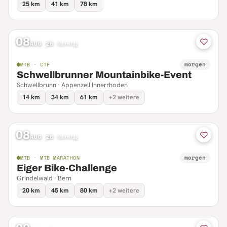
25 km
41 km
78 km
08
AUG 26
·
Samstag
morgen
MTB · CTF
Schwellbrunner Mountainbike-Event
Schwellbrunn · Appenzell Innerrhoden
14 km
34 km
61 km
+2 weitere
08
AUG 26
·
Samstag
morgen
MTB · MTB MARATHON
Eiger Bike-Challenge
Grindelwald · Bern
20 km
45 km
80 km
+2 weitere