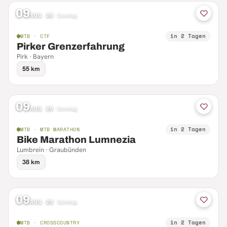
09
AUG 26
·
Sonntag
in 2 Tagen
MTB · CTF
Pirker Grenzerfahrung
Pirk · Bayern
55 km
09
AUG 26
·
Sonntag
in 2 Tagen
MTB · MTB MARATHON
Bike Marathon Lumnezia
Lumbrein · Graubünden
38 km
09
AUG 26
·
Sonntag
in 2 Tagen
MTB · CROSSCOUNTRY