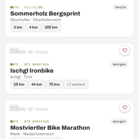
heute
MTB · HILLCLIMB
Sommerholz Bergsprint
Oberhofen · Oberösterreich
3 km
4 km
205 km
08
AUG 26
·
Samstag
morgen
MTB · MTB MARATHON
Ischgl Ironbike
Ischgl · Tirol
25 km
44 km
70 km
+1 weitere
08
AUG 26
·
Samstag
morgen
MTB · MTB MARATHON
Mostviertler Bike Marathon
Mank · Niederösterreich