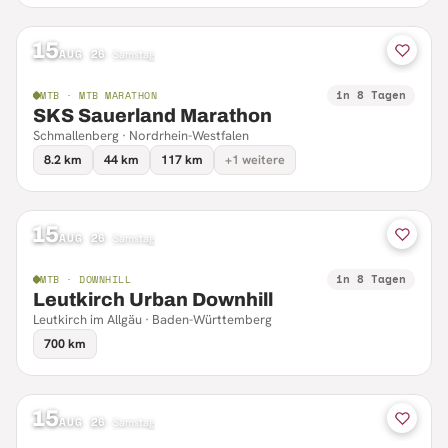
15
AUG 26
·
Samstag
in 8 Tagen
MTB · MTB MARATHON
SKS Sauerland Marathon
Schmallenberg · Nordrhein-Westfalen
8.2 km
44 km
117 km
+1 weitere
15
AUG 26
·
Samstag
in 8 Tagen
MTB · DOWNHILL
Leutkirch Urban Downhill
Leutkirch im Allgäu · Baden-Württemberg
700 km
15
AUG 26
·
Samstag