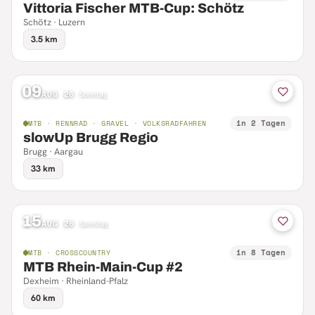
Vittoria Fischer MTB-Cup: Schötz
Schötz · Luzern
3.5 km
09
AUG 26
·
Sonntag
in 2 Tagen
MTB · RENNRAD · GRAVEL · VOLKSRADFAHREN
slowUp Brugg Regio
Brugg · Aargau
33 km
15
AUG 26
·
Samstag
in 8 Tagen
MTB · CROSSCOUNTRY
MTB Rhein-Main-Cup #2
Dexheim · Rheinland-Pfalz
60 km