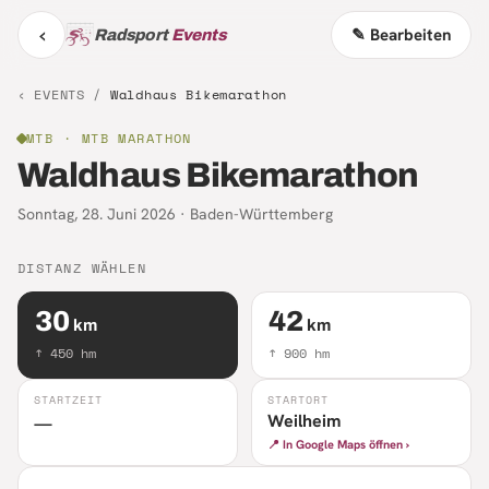
‹
✎ Bearbeiten
Radsport
Events
‹ EVENTS /
Waldhaus Bikemarathon
MTB
· MTB MARATHON
Waldhaus Bikemarathon
Sonntag, 28. Juni 2026
·
Baden-Württemberg
DISTANZ WÄHLEN
30
42
km
km
↑
450
hm
↑
900
hm
STARTZEIT
STARTORT
Weilheim
—
📍 In Google Maps öffnen ›