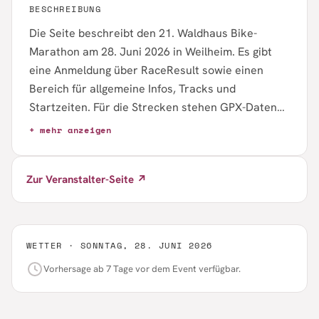
BESCHREIBUNG
Die Seite beschreibt den 21. Waldhaus Bike-
Marathon am 28. Juni 2026 in Weilheim. Es gibt
eine Anmeldung über RaceResult sowie einen
Bereich für allgemeine Infos, Tracks und
Startzeiten. Für die Strecken stehen GPX-Daten
und mehrere PDF-Downloads bereit, darunter
+ mehr anzeigen
eine klassische Strecke sowie kurze Varianten für
MTB und E-MTB. Das Angebot richtet sich damit an
Zur Veranstalter-Seite ↗
Mountainbiker mit unterschiedlichen
Leistungsniveaus, genaue Startzeiten sind im
vorliegenden Textauszug jedoch nicht genannt.
WETTER ·
SONNTAG, 28. JUNI 2026
Vorhersage ab 7 Tage vor dem Event verfügbar.