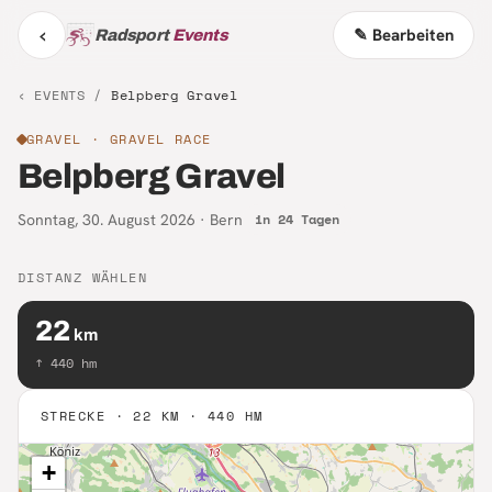
‹
✎ Bearbeiten
Radsport
Events
‹ EVENTS /
Belpberg Gravel
GRAVEL
· GRAVEL RACE
Belpberg Gravel
Sonntag, 30. August 2026
·
Bern
in 24 Tagen
DISTANZ WÄHLEN
22
km
↑
440
hm
STRECKE ·
22 KM · 440 HM
+