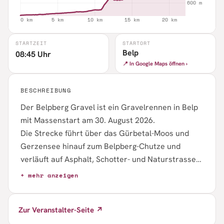
STARTZEIT
STARTORT
Belp
08:45 Uhr
📍 In Google Maps öffnen ›
BESCHREIBUNG
Der Belpberg Gravel ist ein Gravelrennen in Belp
mit Massenstart am 30. August 2026.
Die Strecke führt über das Gürbetal-Moos und
Gerzensee hinauf zum Belpberg-Chutze und
verläuft auf Asphalt, Schotter- und Naturstrassen.
Auf 22 Kilometern sind rund 440 Höhenmeter zu
+ mehr anzeigen
bewältigen, darunter kurze, steile Anstiege mit bis
zu 21 Prozent Steigung. Das Rennen richtet sich
Zur Veranstalter-Seite ↗
an Fahrerinnen und Fahrer in zwei Altersklassen