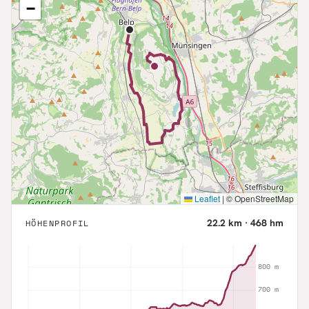
−
Leaflet
|
© OpenStreetMap
22.2
km ·
468
hm
HÖHENPROFIL