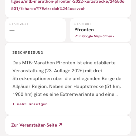
llgaeu/mtb-marathon-pfronten-2022-kurzstrecke/245806
501/?share=%7Eztrzxiok%244ossvzoh
STARTZEIT
STARTORT
Pfronten
—
📍 In Google Maps öffnen ›
BESCHREIBUNG
Das MTB-Marathon Pfronten ist eine etablierte
Veranstaltung (23. Auflage 2026) mit drei
Streckenoptionen über die umliegenden Berge der
Allgäuer Region. Neben der Hauptstrecke (51 km,
1900 hm) gibt es eine Extremvariante und eine
Kurzstrecke. Das Event kombiniert
+ mehr anzeigen
anspruchsvolles Mountainbiking mit Almflair an
der Kappeler Alp und beherbergt zudem die
Zur Veranstalter-Seite ↗
Klapprad-Weltmeisterschaft. 2026 findet parallel
die Bayerische Meisterschaft Marathon MTB statt.