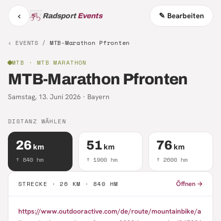
‹
✎ Bearbeiten
Radsport
Events
‹ EVENTS /
MTB-Marathon Pfronten
MTB
· MTB MARATHON
MTB-Marathon Pfronten
Samstag, 13. Juni 2026
·
Bayern
DISTANZ WÄHLEN
26
51
76
km
km
km
↑
840
hm
↑
1900
hm
↑
2600
hm
STRECKE ·
26 KM · 840 HM
Öffnen →
https://www.outdooractive.com/de/route/mountainbike/a