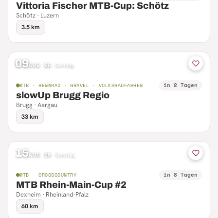
Vittoria Fischer MTB-Cup: Schötz
Schötz · Luzern
3.5 km
09
AUG 26
·
Sonntag
in 2 Tagen
MTB · RENNRAD · GRAVEL · VOLKSRADFAHREN
slowUp Brugg Regio
Brugg · Aargau
33 km
15
AUG 26
·
Samstag
in 8 Tagen
MTB · CROSSCOUNTRY
MTB Rhein-Main-Cup #2
Dexheim · Rheinland-Pfalz
60 km