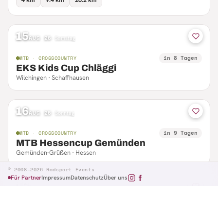
15
AUG 26
·
Samstag
in 8 Tagen
MTB · CROSSCOUNTRY
EKS Kids Cup Chläggi
Wilchingen · Schaffhausen
16
AUG 26
·
Sonntag
in 9 Tagen
MTB · CROSSCOUNTRY
MTB Hessencup Gemünden
Gemünden-Grüßen · Hessen
© 2008–2026 Radsport Events
Für Partner
Impressum
Datenschutz
Über uns
16
AUG 26
·
Sonntag
in 9 Tagen
MTB · CTF
Losheimer Radsporttag