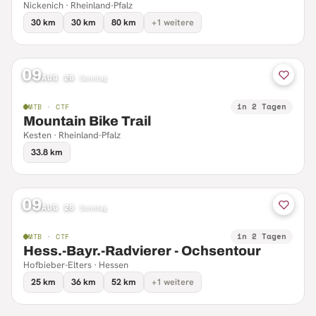
Nickenich · Rheinland-Pfalz
30 km
30 km
80 km
+1 weitere
09
AUG 26
·
Sonntag
in 2 Tagen
MTB · CTF
Mountain Bike Trail
Kesten · Rheinland-Pfalz
33.8 km
09
AUG 26
·
Sonntag
in 2 Tagen
MTB · CTF
Hess.-Bayr.-Radvierer - Ochsentour
Hofbieber-Elters · Hessen
25 km
36 km
52 km
+1 weitere