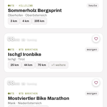
heute
MTB · HILLCLIMB
Sommerholz Bergsprint
Oberhofen · Oberösterreich
3 km
4 km
205 km
08
AUG 26
·
Samstag
morgen
MTB · MTB MARATHON
Ischgl Ironbike
Ischgl · Tirol
25 km
44 km
70 km
+1 weitere
08
AUG 26
·
Samstag
morgen
MTB · MTB MARATHON
Mostviertler Bike Marathon
Mank · Niederösterreich