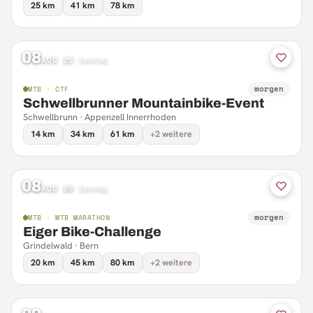
25 km
41 km
78 km
08
AUG 26
·
Samstag
morgen
MTB · CTF
Schwellbrunner Mountainbike-Event
Schwellbrunn · Appenzell Innerrhoden
14 km
34 km
61 km
+2 weitere
08
AUG 26
·
Samstag
morgen
MTB · MTB MARATHON
Eiger Bike-Challenge
Grindelwald · Bern
20 km
45 km
80 km
+2 weitere