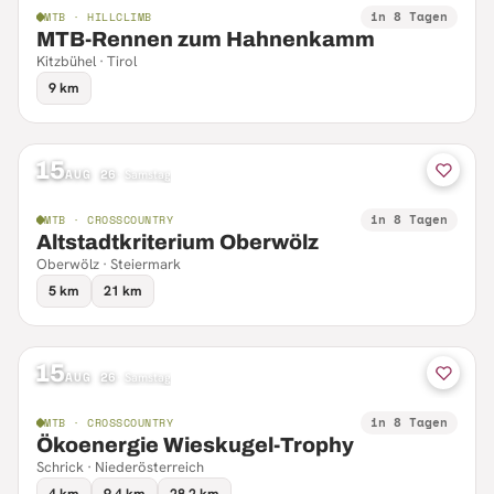
in 8 Tagen
MTB · HILLCLIMB
MTB-Rennen zum Hahnenkamm
Kitzbühel · Tirol
9 km
15
AUG 26
·
Samstag
in 8 Tagen
MTB · CROSSCOUNTRY
Altstadtkriterium Oberwölz
Oberwölz · Steiermark
5 km
21 km
15
AUG 26
·
Samstag
in 8 Tagen
MTB · CROSSCOUNTRY
Ökoenergie Wieskugel-Trophy
Schrick · Niederösterreich
4 km
9.4 km
28.2 km