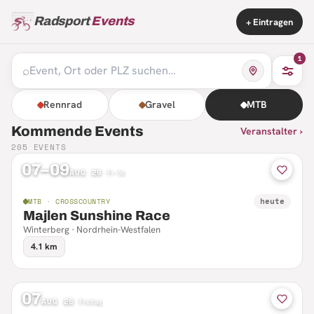
Radsport
Events
+ Eintragen
1
⌕
Rennrad
Gravel
MTB
Kommende Events
Veranstalter ›
205
EVENTS
07–09
AUG 26
·
Fr–So
heute
MTB · CROSSCOUNTRY
Majlen Sunshine Race
Winterberg · Nordrhein-Westfalen
4.1 km
07
AUG 26
·
Freitag