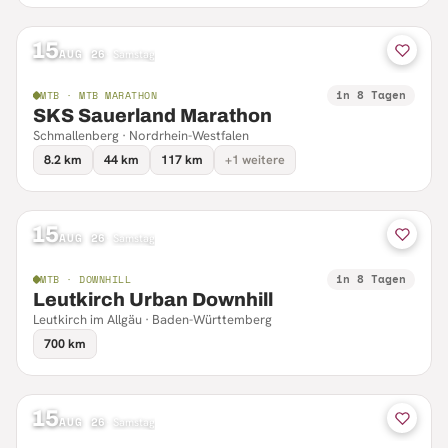
15
AUG 26
·
Samstag
in 8 Tagen
MTB · MTB MARATHON
SKS Sauerland Marathon
Schmallenberg · Nordrhein-Westfalen
8.2 km
44 km
117 km
+1 weitere
15
AUG 26
·
Samstag
in 8 Tagen
MTB · DOWNHILL
Leutkirch Urban Downhill
Leutkirch im Allgäu · Baden-Württemberg
700 km
15
AUG 26
·
Samstag