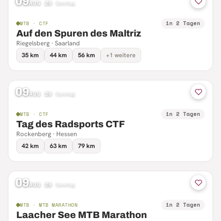
09
AUG 26
·
Sonntag
in 2 Tagen
MTB · CTF
Auf den Spuren des Maltriz
Riegelsberg · Saarland
35 km
44 km
56 km
+1 weitere
09
AUG 26
·
Sonntag
in 2 Tagen
MTB · CTF
Tag des Radsports CTF
Rockenberg · Hessen
42 km
63 km
79 km
09
AUG 26
·
Sonntag
in 2 Tagen
MTB · MTB MARATHON
Laacher See MTB Marathon