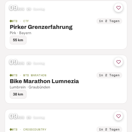
09
AUG 26
·
Sonntag
in 2 Tagen
MTB · CTF
Pirker Grenzerfahrung
Pirk · Bayern
55 km
09
AUG 26
·
Sonntag
in 2 Tagen
MTB · MTB MARATHON
Bike Marathon Lumnezia
Lumbrein · Graubünden
38 km
09
AUG 26
·
Sonntag
in 2 Tagen
MTB · CROSSCOUNTRY