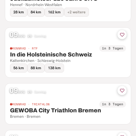
Hennef · Nordrhein-Westfalen
28 km
84 km
162 km
+2 weitere
09
AUG 26
·
Sonntag
in 3 Tagen
RENNRAD · RTF
In die Holsteinische Schweiz
Kaltenkirchen · Schleswig-Holstein
56 km
88 km
138 km
09
AUG 26
·
Sonntag
in 3 Tagen
RENNRAD · TRIATHLON
GEWOBA City Triathlon Bremen
Bremen · Bremen