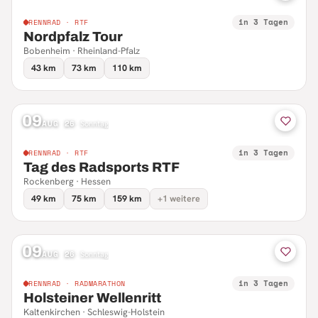
in 3 Tagen
RENNRAD · RTF
Nordpfalz Tour
Bobenheim · Rheinland-Pfalz
43 km
73 km
110 km
09
AUG 26
·
Sonntag
in 3 Tagen
RENNRAD · RTF
Tag des Radsports RTF
Rockenberg · Hessen
49 km
75 km
159 km
+1 weitere
09
AUG 26
·
Sonntag
in 3 Tagen
RENNRAD · RADMARATHON
Holsteiner Wellenritt
Kaltenkirchen · Schleswig-Holstein