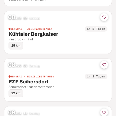
08
AUG 26
·
Samstag
in 2 Tagen
RENNRAD · JEDERMANNRENNEN
Kühtaier Bergkaiser
Innsbruck · Tirol
25 km
08
AUG 26
·
Samstag
in 2 Tagen
RENNRAD · EINZELZEITFAHREN
EZF Seibersdorf
Seibersdorf · Niederösterreich
22 km
09
AUG 26
·
Sonntag