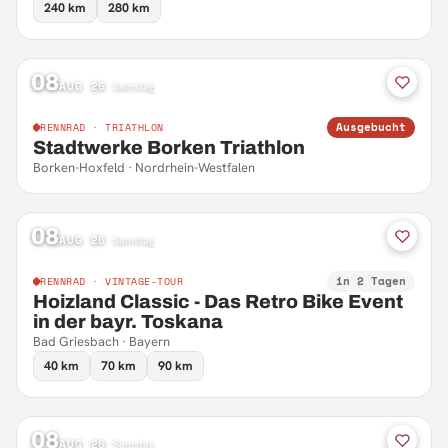
240 km
280 km
08
AUG 26
·
Samstag
Ausgebucht
RENNRAD · TRIATHLON
Stadtwerke Borken Triathlon
Borken-Hoxfeld · Nordrhein-Westfalen
08
AUG 26
·
Samstag
in 2 Tagen
RENNRAD · VINTAGE-TOUR
Hoizland Classic - Das Retro Bike Event
in der bayr. Toskana
Bad Griesbach · Bayern
40 km
70 km
90 km
08
AUG 26
·
Samstag