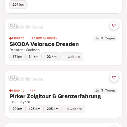
204 km
09
AUG 26
·
Sonntag
in 3 Tagen
RENNRAD · JEDERMANNRENNEN
SKODA Velorace Dresden
Dresden · Sachsen
17 km
34 km
102 km
+1 weitere
09
AUG 26
·
Sonntag
in 3 Tagen
RENNRAD · RTF
Pirker Zoigltour & Grenzerfahrung
Pirk · Bayern
20 km
125 km
205 km
+4 weitere