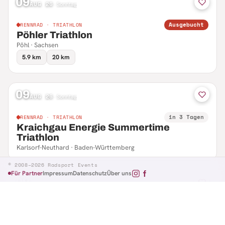
09
AUG 26
·
Sonntag
Ausgebucht
RENNRAD · TRIATHLON
Pöhler Triathlon
Pöhl · Sachsen
5.9 km
20 km
09
AUG 26
·
Sonntag
in 3 Tagen
RENNRAD · TRIATHLON
Kraichgau Energie Summertime
Triathlon
Karlsorf-Neuthard · Baden-Württemberg
© 2008–2026 Radsport Events
Für Partner
Impressum
Datenschutz
Über uns
09
AUG 26
·
Sonntag
in 3 Tagen
RENNRAD · RTF
Hennefer Radsporttag
Hennef · Nordrhein-Westfalen