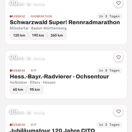
09
AUG 26
·
Sonntag
in 3 Tagen
RENNRAD · RADMARATHON
Schwarzwald Super! Rennradmarathon
Münstertal · Baden-Württemberg
125 km
190 km
260 km
09
AUG 26
·
Sonntag
in 3 Tagen
RENNRAD · RTF
Hess.-Bayr.-Radvierer - Ochsentour
Hofbieber - Elters · Hessen
60 km
95 km
09
AUG 26
·
Sonntag
in 3 Tagen
RENNRAD · RTF
Jubiläumstour 120 Jahre CITO