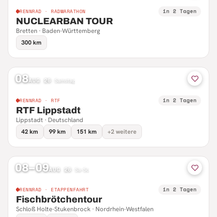
in 2 Tagen
RENNRAD · RADMARATHON
NUCLEARBAN TOUR
Bretten · Baden-Württemberg
300 km
08
AUG 26
·
Samstag
in 2 Tagen
RENNRAD · RTF
RTF Lippstadt
Lippstadt · Deutschland
42 km
99 km
151 km
+2 weitere
08–09
AUG 26
·
Sa–So
in 2 Tagen
RENNRAD · ETAPPENFAHRT
Fischbrötchentour
Schloß Holte-Stukenbrock · Nordrhein-Westfalen