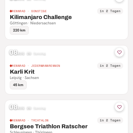
in 2 Tagen
RENNRAD · SONSTIGE
Kilimanjaro Challenge
Göttingen · Niedersachsen
220 km
08
AUG 26
·
Samstag
in 2 Tagen
RENNRAD · JEDERMANNRENNEN
Karli Krit
Leipzig · Sachsen
45 km
08
AUG 26
·
Samstag
in 2 Tagen
RENNRAD · TRIATHLON
Bergsee Triathlon Ratscher
Schleusingen · Thüringen