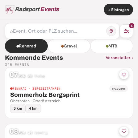
Radsport
Events
+ Eintragen
1
⌕
Rennrad
Gravel
MTB
Kommende Events
Veranstalter ›
345
EVENTS
07
AUG 26
·
Freitag
morgen
RENNRAD · BERGZEITFAHREN
Sommerholz Bergsprint
Oberhofen · Oberösterreich
3 km
4 km
08
AUG 26
·
Samstag