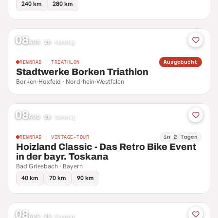
240 km
280 km
08
AUG 26
·
Samstag
Ausgebucht
RENNRAD · TRIATHLON
Stadtwerke Borken Triathlon
Borken-Hoxfeld · Nordrhein-Westfalen
08
AUG 26
·
Samstag
in 2 Tagen
RENNRAD · VINTAGE-TOUR
Hoizland Classic - Das Retro Bike Event
in der bayr. Toskana
Bad Griesbach · Bayern
40 km
70 km
90 km
08
AUG 26
·
Samstag