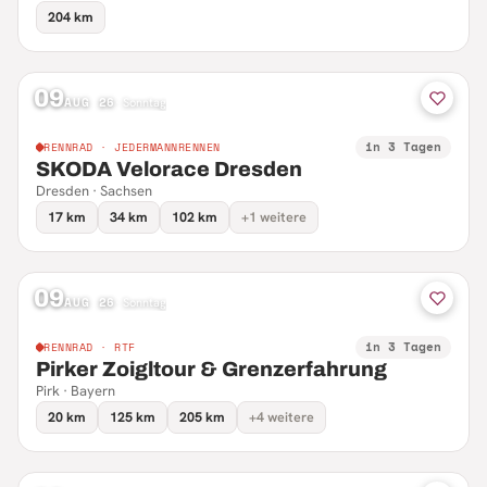
204 km
09
AUG 26
·
Sonntag
in 3 Tagen
RENNRAD · JEDERMANNRENNEN
SKODA Velorace Dresden
Dresden · Sachsen
17 km
34 km
102 km
+1 weitere
09
AUG 26
·
Sonntag
in 3 Tagen
RENNRAD · RTF
Pirker Zoigltour & Grenzerfahrung
Pirk · Bayern
20 km
125 km
205 km
+4 weitere