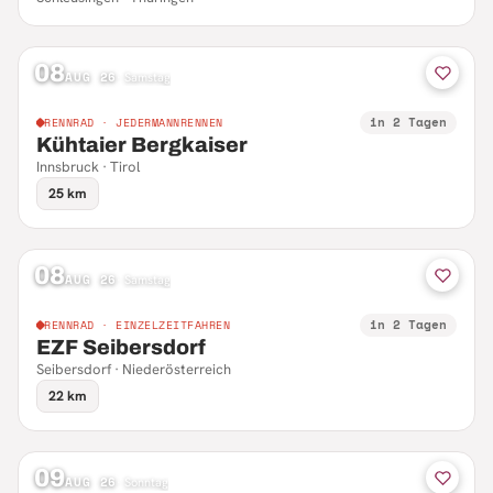
08
AUG 26
·
Samstag
in 2 Tagen
RENNRAD · JEDERMANNRENNEN
Kühtaier Bergkaiser
Innsbruck · Tirol
25 km
08
AUG 26
·
Samstag
in 2 Tagen
RENNRAD · EINZELZEITFAHREN
EZF Seibersdorf
Seibersdorf · Niederösterreich
22 km
09
AUG 26
·
Sonntag