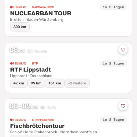
in 2 Tagen
RENNRAD · RADMARATHON
NUCLEARBAN TOUR
Bretten · Baden-Württemberg
300 km
08
AUG 26
·
Samstag
in 2 Tagen
RENNRAD · RTF
RTF Lippstadt
Lippstadt · Deutschland
42 km
99 km
151 km
+2 weitere
08–09
AUG 26
·
Sa–So
in 2 Tagen
RENNRAD · ETAPPENFAHRT
Fischbrötchentour
Schloß Holte-Stukenbrock · Nordrhein-Westfalen