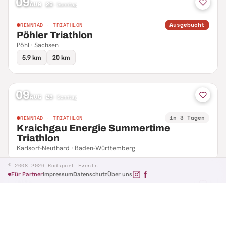
09
AUG 26
·
Sonntag
Ausgebucht
RENNRAD · TRIATHLON
Pöhler Triathlon
Pöhl · Sachsen
5.9 km
20 km
09
AUG 26
·
Sonntag
in 3 Tagen
RENNRAD · TRIATHLON
Kraichgau Energie Summertime
Triathlon
Karlsorf-Neuthard · Baden-Württemberg
© 2008–2026 Radsport Events
Für Partner
Impressum
Datenschutz
Über uns
09
AUG 26
·
Sonntag
in 3 Tagen
RENNRAD · RTF
Hennefer Radsporttag
Hennef · Nordrhein-Westfalen