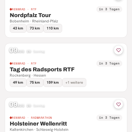
in 3 Tagen
RENNRAD · RTF
Nordpfalz Tour
Bobenheim · Rheinland-Pfalz
43 km
73 km
110 km
09
AUG 26
·
Sonntag
in 3 Tagen
RENNRAD · RTF
Tag des Radsports RTF
Rockenberg · Hessen
49 km
75 km
159 km
+1 weitere
09
AUG 26
·
Sonntag
in 3 Tagen
RENNRAD · RADMARATHON
Holsteiner Wellenritt
Kaltenkirchen · Schleswig-Holstein