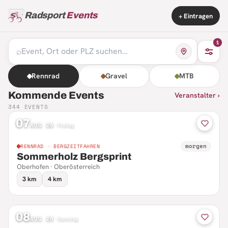
Radsport
Events
+ Eintragen
1
⌕
Rennrad
Gravel
MTB
Kommende Events
Veranstalter ›
344
EVENTS
07
AUG 26
·
Freitag
morgen
RENNRAD · BERGZEITFAHREN
Sommerholz Bergsprint
Oberhofen · Oberösterreich
3 km
4 km
08
AUG 26
·
Samstag