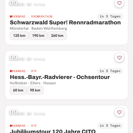
09
AUG 26
·
Sonntag
in 3 Tagen
RENNRAD · RADMARATHON
Schwarzwald Super! Rennradmarathon
Münstertal · Baden-Württemberg
125 km
190 km
260 km
09
AUG 26
·
Sonntag
in 3 Tagen
RENNRAD · RTF
Hess.-Bayr.-Radvierer - Ochsentour
Hofbieber - Elters · Hessen
60 km
95 km
09
AUG 26
·
Sonntag
in 3 Tagen
RENNRAD · RTF
Jubiläumstour 120 Jahre CITO