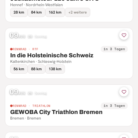
Hennef · Nordrhein-Westfalen
28 km
84 km
162 km
+2 weitere
09
AUG 26
·
Sonntag
in 3 Tagen
RENNRAD · RTF
In die Holsteinische Schweiz
Kaltenkirchen · Schleswig-Holstein
56 km
88 km
138 km
09
AUG 26
·
Sonntag
in 3 Tagen
RENNRAD · TRIATHLON
GEWOBA City Triathlon Bremen
Bremen · Bremen