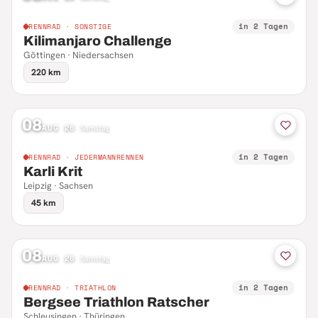
in 2 Tagen
RENNRAD · SONSTIGE
Kilimanjaro Challenge
Göttingen · Niedersachsen
220 km
08
AUG 26
·
Samstag
in 2 Tagen
RENNRAD · JEDERMANNRENNEN
Karli Krit
Leipzig · Sachsen
45 km
08
AUG 26
·
Samstag
in 2 Tagen
RENNRAD · TRIATHLON
Bergsee Triathlon Ratscher
Schleusingen · Thüringen