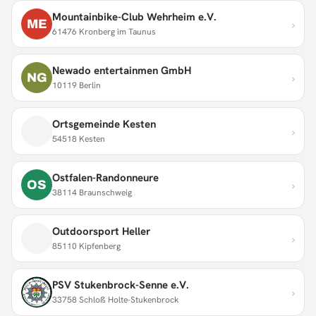
Mountainbike-Club Wehrheim e.V.
›
ME
61476 Kronberg im Taunus
Newado entertainmen GmbH
›
NG
10119 Berlin
Ortsgemeinde Kesten
›
54518 Kesten
Ostfalen-Randonneure
›
OS
38114 Braunschweig
Outdoorsport Heller
›
85110 Kipfenberg
PSV Stukenbrock-Senne e.V.
›
33758 Schloß Holte-Stukenbrock