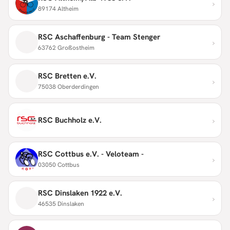
›
89174 Altheim
RSC Aschaffenburg - Team Stenger
›
63762 Großostheim
RSC Bretten e.V.
›
75038 Oberderdingen
›
RSC Buchholz e.V.
RSC Cottbus e.V. - Veloteam -
›
03050 Cottbus
RSC Dinslaken 1922 e.V.
›
46535 Dinslaken