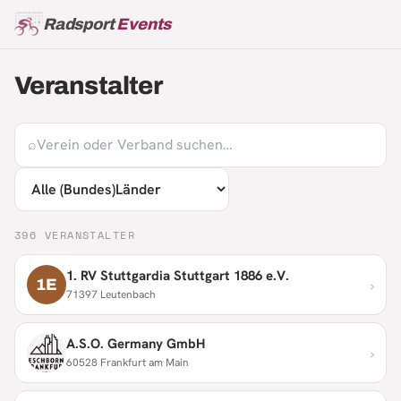
Radsport
Events
Veranstalter
⌕
396
VERANSTALTER
1. RV Stuttgardia Stuttgart 1886 e.V.
›
1E
71397 Leutenbach
A.S.O. Germany GmbH
›
60528 Frankfurt am Main