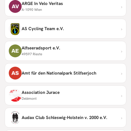
ARGE In Velo Veritas
›
AV
A-1090 Wien
›
AS Cycling Team e.V.
Alfseeradsport e.V.
›
AE
49597 Rieste
›
AS
Amt für den Nationalpark Stilfserjoch
Association Jurace
›
Delémont
›
Audax Club Schleswig-Holstein v. 2000 e.V.