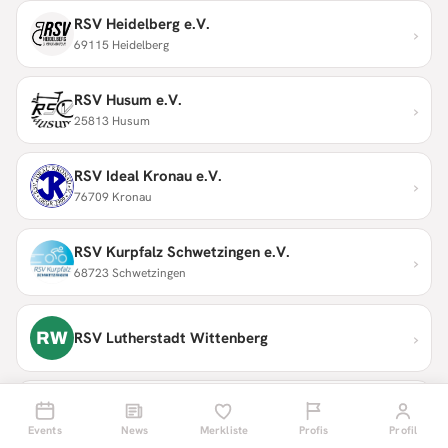
RSV Heidelberg e.V.
›
69115 Heidelberg
RSV Husum e.V.
›
25813 Husum
RSV Ideal Kronau e.V.
›
76709 Kronau
RSV Kurpfalz Schwetzingen e.V.
›
68723 Schwetzingen
›
RW
RSV Lutherstadt Wittenberg
RSV Moosburg e.V.
›
85368 Moosburg a.d. Isar
Events
News
Merkliste
Profis
Profil