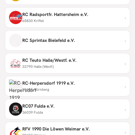
RC Radsportfr. Hattersheim e.V.
›
65830 Kriftel
›
RC Sprintax Bielefeld e.V.
RC Teuto Halle/Westf. e.V.
›
33790 Halle (Westf.)
RC-Herpersdorf 1919 e.V.
›
90455 Nürnberg
RC07 Fulda e.V.
›
36039 Fulda
RFV 1990 Die Löwen Weimar e.V.
›