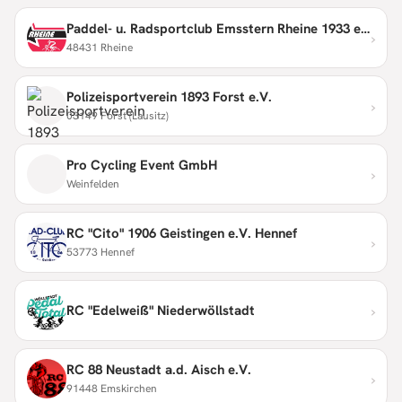
Paddel- u. Radsportclub Emsstern Rheine 1933 e.V.
›
48431 Rheine
Polizeisportverein 1893 Forst e.V.
›
03149 Forst (Lausitz)
Pro Cycling Event GmbH
›
Weinfelden
RC "Cito" 1906 Geistingen e.V. Hennef
›
53773 Hennef
›
RC "Edelweiß" Niederwöllstadt
RC 88 Neustadt a.d. Aisch e.V.
›
91448 Emskirchen