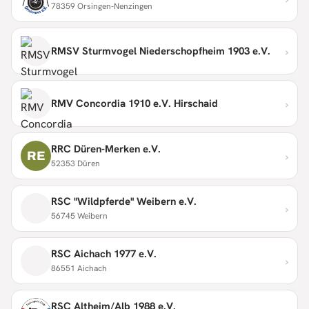
78359 Orsingen-Nenzingen
›
RMSV Sturmvogel Niederschopfheim 1903 e.V.
›
RMV Concordia 1910 e.V. Hirschaid
RRC Düren-Merken e.V.
›
RE
52353 Düren
RSC "Wildpferde" Weibern e.V.
›
56745 Weibern
RSC Aichach 1977 e.V.
›
86551 Aichach
RSC Altheim/Alb 1988 e.V.