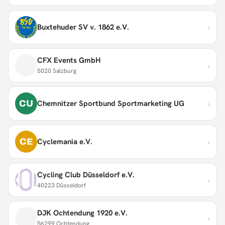
›
Buxtehuder SV v. 1862 e.V.
CFX Events GmbH
›
5020 Salzburg
›
CU
Chemnitzer Sportbund Sportmarketing UG
›
CE
Cyclemania e.V.
Cycling Club Düsseldorf e.V.
›
40223 Düsseldorf
DJK Ochtendung 1920 e.V.
›
56299 Ochtendung