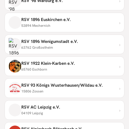
›
RSV '98 Warburg e.V.
RSV 1896 Euskirchen e.V.
›
53894 Mechernich
RSV 1896 Wenigumstadt e.V.
›
63762 Großostheim
RSV 1922 Klein-Karben e.V.
›
65760 Eschborn
RSV 93 Königs Wusterhausen/Wildau e.V.
›
15806 Zossen
RSV AC Leipzig e.V.
›
04109 Leipzig
RSV Alpirsbach-Rötenbach e.V.