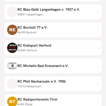
RC Blau-Gelb Langenhagen v. 1927 e.V.
›
30851 Langenhagen
RC Bocholt 77 e.V.
›
RE
46395 Bocholt
RC Endspurt Herford
›
32049 Herford
›
RC Michelin Bad Kreuznach e.V.
RC Pfeil Neckarsulm e.V. 1906
›
74172 Neckarsulm
RC Radsportevents Tirol
›
RT
6430 Ötztal