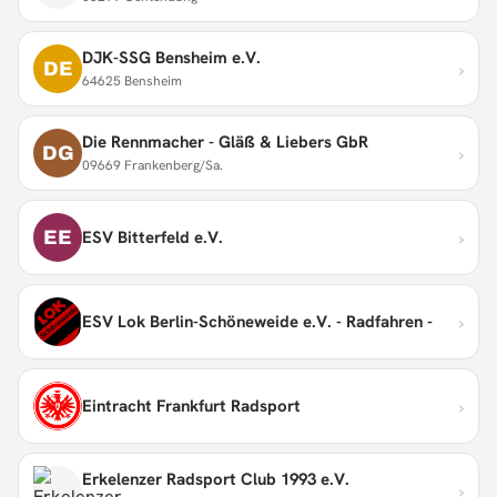
DJK-SSG Bensheim e.V.
›
DE
64625 Bensheim
Die Rennmacher - Gläß & Liebers GbR
›
DG
09669 Frankenberg/Sa.
›
EE
ESV Bitterfeld e.V.
›
ESV Lok Berlin-Schöneweide e.V. - Radfahren -
›
Eintracht Frankfurt Radsport
Erkelenzer Radsport Club 1993 e.V.
›