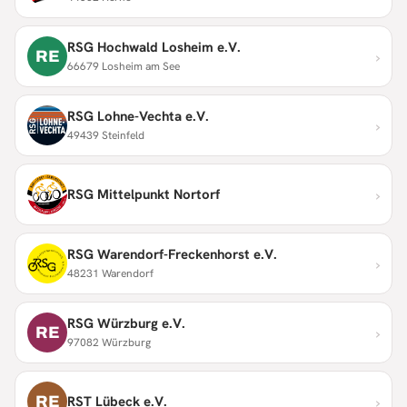
RSG Hochwald Losheim e.V.
›
RE
66679 Losheim am See
RSG Lohne-Vechta e.V.
›
49439 Steinfeld
›
RSG Mittelpunkt Nortorf
RSG Warendorf-Freckenhorst e.V.
›
48231 Warendorf
RSG Würzburg e.V.
›
RE
97082 Würzburg
›
RE
RST Lübeck e.V.