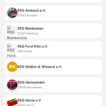
RSG Ansbach e.V.
›
91522 Ansbach
RSG Blankenese
›
22549 Hamburg
RSG Ford Köln e.V.
›
50676 Köln
›
RE
RSG Gießen & Wieseck e.V.
RSG Harsewinkel
›
33428 Harsewinkel
RSG Herne e.V.
›
44652 Herne