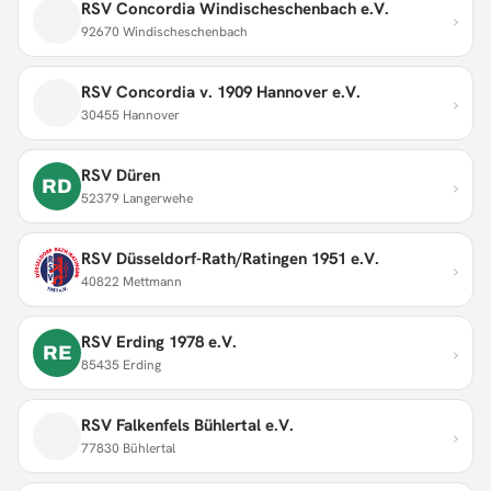
RSV Concordia Windischeschenbach e.V.
›
92670 Windischeschenbach
RSV Concordia v. 1909 Hannover e.V.
›
30455 Hannover
RSV Düren
›
RD
52379 Langerwehe
RSV Düsseldorf-Rath/Ratingen 1951 e.V.
›
40822 Mettmann
RSV Erding 1978 e.V.
›
RE
85435 Erding
RSV Falkenfels Bühlertal e.V.
›
77830 Bühlertal