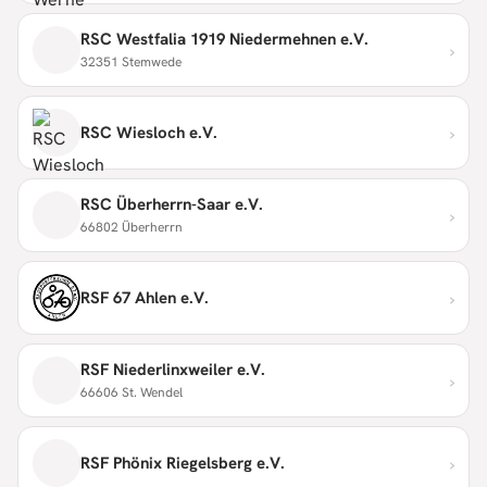
RSC Westfalia 1919 Niedermehnen e.V.
›
32351 Stemwede
›
RSC Wiesloch e.V.
RSC Überherrn-Saar e.V.
›
66802 Überherrn
›
RSF 67 Ahlen e.V.
RSF Niederlinxweiler e.V.
›
66606 St. Wendel
›
RSF Phönix Riegelsberg e.V.