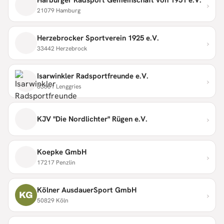
›
21079 Hamburg
Herzebrocker Sportverein 1925 e.V.
›
33442 Herzebrock
Isarwinkler Radsportfreunde e.V.
›
83661 Lenggries
›
KJV "Die Nordlichter" Rügen e.V.
Koepke GmbH
›
17217 Penzlin
Kölner AusdauerSport GmbH
›
KG
50829 Köln