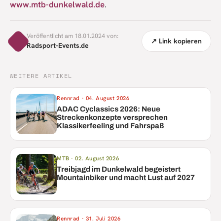
www.mtb-dunkelwald.de
.
Veröffentlicht am 18.01.2024 von:
↗ Link kopieren
Radsport-Events.de
WEITERE ARTIKEL
Rennrad
·
04. August 2026
ADAC Cyclassics 2026: Neue
Streckenkonzepte versprechen
Klassikerfeeling und Fahrspaß
MTB
·
02. August 2026
Treibjagd im Dunkelwald begeistert
Mountainbiker und macht Lust auf 2027
Rennrad
·
31. Juli 2026