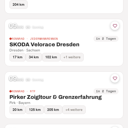
204 km
09
AUG 26
·
Sonntag
in 2 Tagen
RENNRAD · JEDERMANNRENNEN
SKODA Velorace Dresden
Dresden · Sachsen
17 km
34 km
102 km
+1 weitere
09
AUG 26
·
Sonntag
in 2 Tagen
RENNRAD · RTF
Pirker Zoigltour & Grenzerfahrung
Pirk · Bayern
20 km
125 km
205 km
+4 weitere