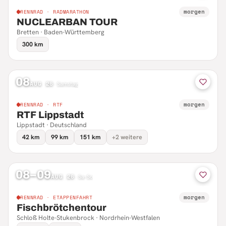
morgen
RENNRAD · RADMARATHON
NUCLEARBAN TOUR
Bretten · Baden-Württemberg
300 km
08
AUG 26
·
Samstag
morgen
RENNRAD · RTF
RTF Lippstadt
Lippstadt · Deutschland
42 km
99 km
151 km
+2 weitere
08–09
AUG 26
·
Sa–So
morgen
RENNRAD · ETAPPENFAHRT
Fischbrötchentour
Schloß Holte-Stukenbrock · Nordrhein-Westfalen