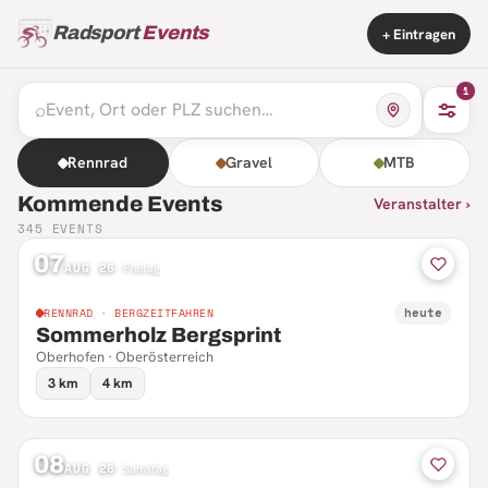
Radsport
Events
+ Eintragen
1
⌕
Rennrad
Gravel
MTB
Kommende Events
Veranstalter ›
345
EVENTS
07
AUG 26
·
Freitag
heute
RENNRAD · BERGZEITFAHREN
Sommerholz Bergsprint
Oberhofen · Oberösterreich
3 km
4 km
08
AUG 26
·
Samstag