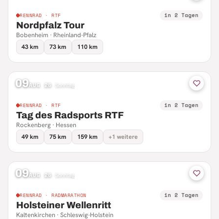
in 2 Tagen
RENNRAD · RTF
Nordpfalz Tour
Bobenheim · Rheinland-Pfalz
43 km
73 km
110 km
09
AUG 26
·
Sonntag
in 2 Tagen
RENNRAD · RTF
Tag des Radsports RTF
Rockenberg · Hessen
49 km
75 km
159 km
+1 weitere
09
AUG 26
·
Sonntag
in 2 Tagen
RENNRAD · RADMARATHON
Holsteiner Wellenritt
Kaltenkirchen · Schleswig-Holstein