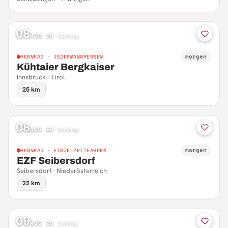
08
AUG 26
·
Samstag
morgen
RENNRAD · JEDERMANNRENNEN
Kühtaier Bergkaiser
Innsbruck · Tirol
25 km
08
AUG 26
·
Samstag
morgen
RENNRAD · EINZELZEITFAHREN
EZF Seibersdorf
Seibersdorf · Niederösterreich
22 km
09
AUG 26
·
Sonntag