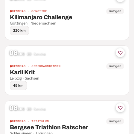
morgen
RENNRAD · SONSTIGE
Kilimanjaro Challenge
Göttingen · Niedersachsen
220 km
08
AUG 26
·
Samstag
morgen
RENNRAD · JEDERMANNRENNEN
Karli Krit
Leipzig · Sachsen
45 km
08
AUG 26
·
Samstag
morgen
RENNRAD · TRIATHLON
Bergsee Triathlon Ratscher
Schleusingen · Thüringen