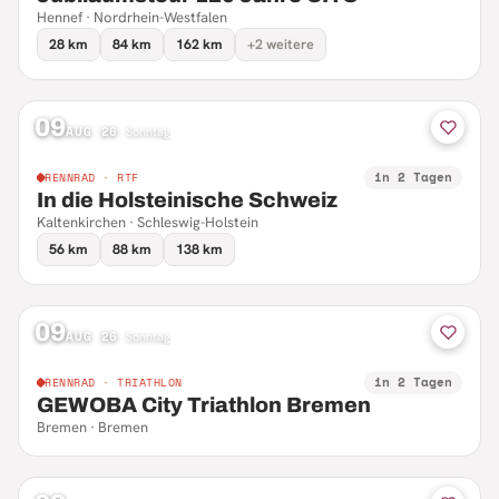
Hennef · Nordrhein-Westfalen
28 km
84 km
162 km
+2 weitere
09
AUG 26
·
Sonntag
in 2 Tagen
RENNRAD · RTF
In die Holsteinische Schweiz
Kaltenkirchen · Schleswig-Holstein
56 km
88 km
138 km
09
AUG 26
·
Sonntag
in 2 Tagen
RENNRAD · TRIATHLON
GEWOBA City Triathlon Bremen
Bremen · Bremen