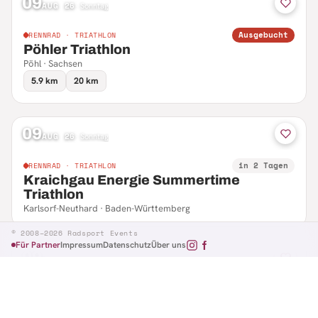
09
AUG 26
·
Sonntag
Ausgebucht
RENNRAD · TRIATHLON
Pöhler Triathlon
Pöhl · Sachsen
5.9 km
20 km
09
AUG 26
·
Sonntag
in 2 Tagen
RENNRAD · TRIATHLON
Kraichgau Energie Summertime
Triathlon
Karlsorf-Neuthard · Baden-Württemberg
© 2008–2026 Radsport Events
Für Partner
Impressum
Datenschutz
Über uns
09
AUG 26
·
Sonntag
in 2 Tagen
RENNRAD · RTF
Hennefer Radsporttag
Hennef · Nordrhein-Westfalen