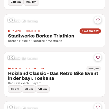
240 km
280 km
08
AUG 26
·
Samstag
Ausgebucht
RENNRAD · TRIATHLON
Stadtwerke Borken Triathlon
Borken-Hoxfeld · Nordrhein-Westfalen
08
AUG 26
·
Samstag
morgen
RENNRAD · VINTAGE-TOUR
Hoizland Classic - Das Retro Bike Event
in der bayr. Toskana
Bad Griesbach · Bayern
40 km
70 km
90 km
08
AUG 26
·
Samstag