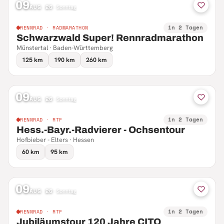
09
AUG 26
·
Sonntag
in 2 Tagen
RENNRAD · RADMARATHON
Schwarzwald Super! Rennradmarathon
Münstertal · Baden-Württemberg
125 km
190 km
260 km
09
AUG 26
·
Sonntag
in 2 Tagen
RENNRAD · RTF
Hess.-Bayr.-Radvierer - Ochsentour
Hofbieber - Elters · Hessen
60 km
95 km
09
AUG 26
·
Sonntag
in 2 Tagen
RENNRAD · RTF
Jubiläumstour 120 Jahre CITO