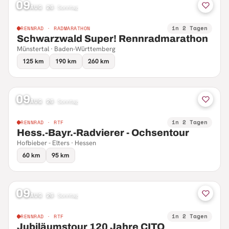
09
AUG 26
·
Sonntag
in 2 Tagen
RENNRAD · RADMARATHON
Schwarzwald Super! Rennradmarathon
Münstertal · Baden-Württemberg
125 km
190 km
260 km
09
AUG 26
·
Sonntag
in 2 Tagen
RENNRAD · RTF
Hess.-Bayr.-Radvierer - Ochsentour
Hofbieber - Elters · Hessen
60 km
95 km
09
AUG 26
·
Sonntag
in 2 Tagen
RENNRAD · RTF
Jubiläumstour 120 Jahre CITO