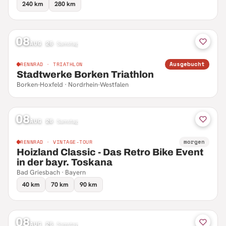
240 km
280 km
08
AUG 26
·
Samstag
Ausgebucht
RENNRAD · TRIATHLON
Stadtwerke Borken Triathlon
Borken-Hoxfeld · Nordrhein-Westfalen
08
AUG 26
·
Samstag
morgen
RENNRAD · VINTAGE-TOUR
Hoizland Classic - Das Retro Bike Event
in der bayr. Toskana
Bad Griesbach · Bayern
40 km
70 km
90 km
08
AUG 26
·
Samstag