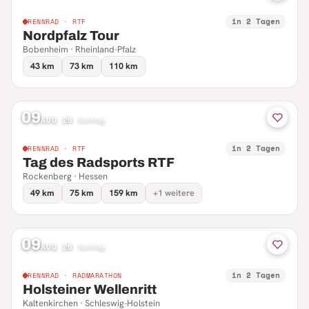
in 2 Tagen
RENNRAD · RTF
Nordpfalz Tour
Bobenheim · Rheinland-Pfalz
43 km
73 km
110 km
09
AUG 26
·
Sonntag
in 2 Tagen
RENNRAD · RTF
Tag des Radsports RTF
Rockenberg · Hessen
49 km
75 km
159 km
+1 weitere
09
AUG 26
·
Sonntag
in 2 Tagen
RENNRAD · RADMARATHON
Holsteiner Wellenritt
Kaltenkirchen · Schleswig-Holstein