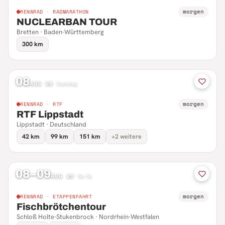
morgen
RENNRAD · RADMARATHON
NUCLEARBAN TOUR
Bretten · Baden-Württemberg
300 km
08
AUG 26
·
Samstag
morgen
RENNRAD · RTF
RTF Lippstadt
Lippstadt · Deutschland
42 km
99 km
151 km
+2 weitere
08–09
AUG 26
·
Sa–So
morgen
RENNRAD · ETAPPENFAHRT
Fischbrötchentour
Schloß Holte-Stukenbrock · Nordrhein-Westfalen