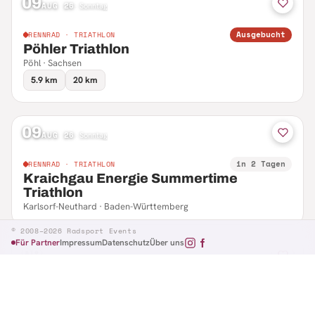
09
AUG 26
·
Sonntag
Ausgebucht
RENNRAD · TRIATHLON
Pöhler Triathlon
Pöhl · Sachsen
5.9 km
20 km
09
AUG 26
·
Sonntag
in 2 Tagen
RENNRAD · TRIATHLON
Kraichgau Energie Summertime
Triathlon
Karlsorf-Neuthard · Baden-Württemberg
© 2008–2026 Radsport Events
Für Partner
Impressum
Datenschutz
Über uns
09
AUG 26
·
Sonntag
in 2 Tagen
RENNRAD · RTF
Hennefer Radsporttag
Hennef · Nordrhein-Westfalen