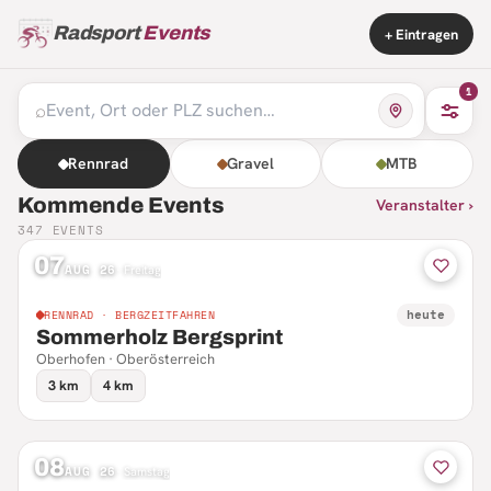
Radsport
Events
+ Eintragen
1
⌕
Rennrad
Gravel
MTB
Kommende Events
Veranstalter ›
347
EVENTS
07
AUG 26
·
Freitag
heute
RENNRAD · BERGZEITFAHREN
Sommerholz Bergsprint
Oberhofen · Oberösterreich
3 km
4 km
08
AUG 26
·
Samstag