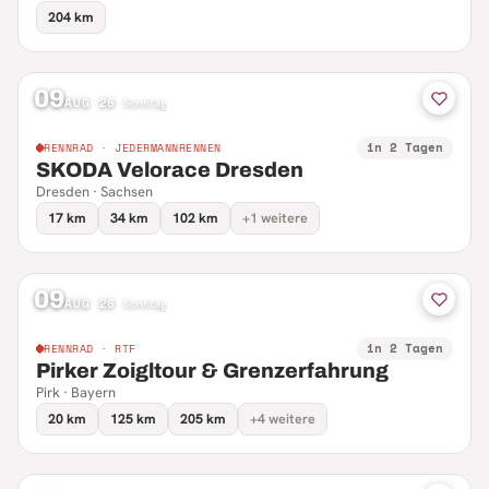
204 km
09
AUG 26
·
Sonntag
in 2 Tagen
RENNRAD · JEDERMANNRENNEN
SKODA Velorace Dresden
Dresden · Sachsen
17 km
34 km
102 km
+1 weitere
09
AUG 26
·
Sonntag
in 2 Tagen
RENNRAD · RTF
Pirker Zoigltour & Grenzerfahrung
Pirk · Bayern
20 km
125 km
205 km
+4 weitere