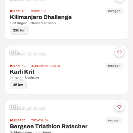
morgen
RENNRAD · SONSTIGE
Kilimanjaro Challenge
Göttingen · Niedersachsen
220 km
08
AUG 26
·
Samstag
morgen
RENNRAD · JEDERMANNRENNEN
Karli Krit
Leipzig · Sachsen
45 km
08
AUG 26
·
Samstag
morgen
RENNRAD · TRIATHLON
Bergsee Triathlon Ratscher
Schleusingen · Thüringen