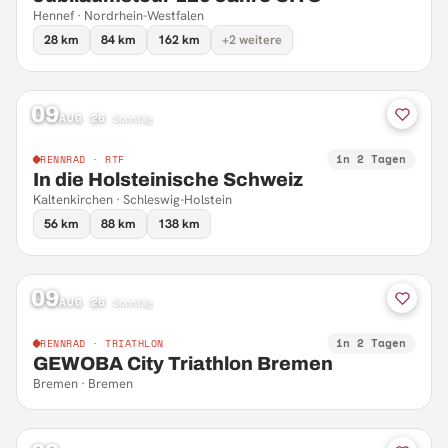
Hennef · Nordrhein-Westfalen
28 km
84 km
162 km
+2 weitere
09
AUG 26
·
Sonntag
in 2 Tagen
RENNRAD · RTF
In die Holsteinische Schweiz
Kaltenkirchen · Schleswig-Holstein
56 km
88 km
138 km
09
AUG 26
·
Sonntag
in 2 Tagen
RENNRAD · TRIATHLON
GEWOBA City Triathlon Bremen
Bremen · Bremen